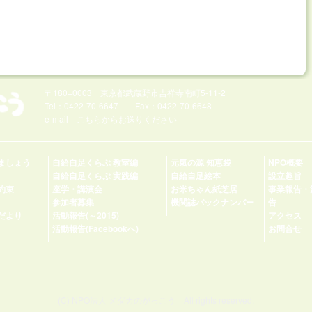
〒180−0003 東京都武蔵野市吉祥寺南町5-11-2
Tel：0422-70-6647 Fax：0422-70-6648
e-mail
こちらからお送りください
ましょう
自給自足くらぶ 教室編
元氣の源 知恵袋
NPO概要
自給自足くらぶ 実践編
自給自足絵本
設立趣旨
約束
座学・講演会
お米ちゃん紙芝居
事業報告・
参加者募集
機関誌バックナンバー
告
だより
活動報告(～2015)
アクセス
活動報告(Facebookへ)
お問合せ
(C) NPO法人 メダカのがっこう All rights reserved.