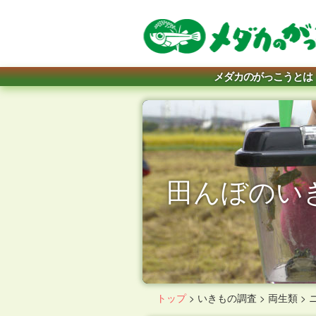
メダカのがっこうとは
田んぼのい
トップ
>
いきもの調査
>
両生類
>