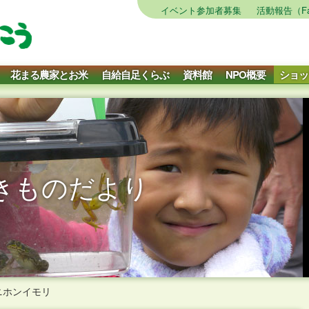
イベント参加者募集
活動報告（Fa
花まる農家とお米
自給自足くらぶ
資料館
NPO概要
ショッ
きものだより
ニホンイモリ