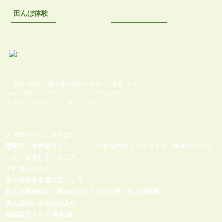
田んぼ体験
〒180−0003 東京都武蔵野市吉祥寺南町5-11-2
Tel：0422-70-6647 Fax：0422-70-6648
e-mail
こちらからお送りください
メダカのがっこうとは
理事長 中村陽子より・・・
メダカのがっこうライフ
年間スケジュ
ール
研究していること
中村陽子コラム
食べるお米を選びましょう
花まる農家紹介
農家が守る７つの約束
田んぼ体験
田んぼのいきものだより
自給自足くらぶ 教室編