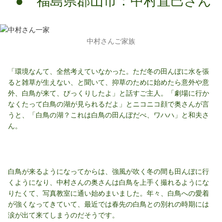
● 福島県郡山市：中村直巳さん
中村さんご家族
「環境なんて、全然考えていなかった。ただ冬の田んぼに水を張
ると雑草が生えない、と聞いて、抑草のために始めたら意外や意
外、白鳥が来て、びっくりしたよ」と話すご主人。「劇場に行か
なくたって白鳥の湖が見られるだよ」とニコニコ顔で奥さんが言
うと、「白鳥の湖？これは白鳥の田んぼだべ、ワハハ」と和夫さ
ん。
白鳥が来るようになってからは、強風が吹く冬の間も田んぼに行
くようになり、中村さんの奥さんは白鳥を上手く撮れるようにな
りたくて、写真教室に通い始めまいました。年々、白鳥への愛着
が強くなってきていて、最近では春先の白鳥との別れの時期には
涙が出て来てしまうのだそうです。