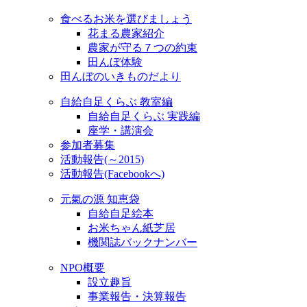
食べるお米を選びましょう
花まる農家紹介
農家が守る７つの約束
田んぼ体験
田んぼのいきものだより
自給自足くらぶ 教室編
自給自足くらぶ 実践編
座学・講演会
参加者募集
活動報告(～2015)
活動報告(Facebookへ)
元氣の源 知恵袋
自給自足絵本
お米ちゃん紙芝居
機関誌バックナンバー
NPO概要
設立趣旨
事業報告・決算報告