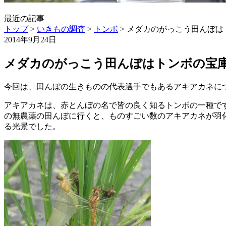
最近の記事
トップ
>
いきもの調査
>
トンボ
>
メダカのがっこう田んぼは
2014年9月24日
メダカのがっこう田んぼはトンボの宝
今回は、田んぼの生きものの代表選手でもあるアキアカネに
アキアカネは、赤とんぼの名で皆の良く知るトンボの一種で
の無農薬の田んぼに行くと、ものすごい数のアキアカネが羽
る光景でした。