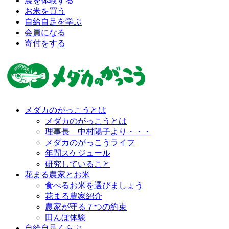
農を体験する
お米を買う
自給自足を学ぶ
会員になる
寄付をする
メダカのがっこうとは
メダカのがっこうとは
理事長 中村陽子より・・・
メダカのがっこうライフ
年間スケジュール
研究していること
花まる農家とお米
食べるお米を選びましょう
花まる農家紹介
農家が守る７つの約束
田んぼ体験
自給自足くらぶ