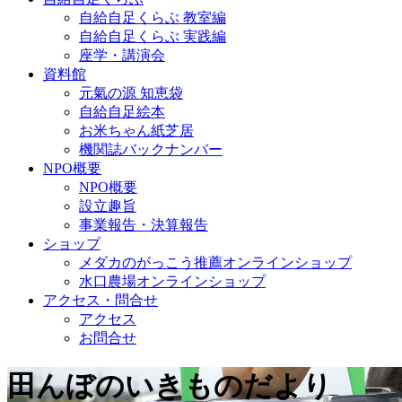
自給自足くらぶ 教室編
自給自足くらぶ 実践編
座学・講演会
資料館
元氣の源 知恵袋
自給自足絵本
お米ちゃん紙芝居
機関誌バックナンバー
NPO概要
NPO概要
設立趣旨
事業報告・決算報告
ショップ
メダカのがっこう推薦オンラインショップ
水口農場オンラインショップ
アクセス・問合せ
アクセス
お問合せ
田んぼのいきものだより