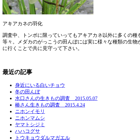
アキアカネの羽化
調査中、トンボに限っていってもアキアカネ以外に多くの種
等々。メダカのがっこうの田んぼには実に様々な種類の生物
に行くことで共に見守って下さい。
最近の記事
身近にいる白いチョウ
冬の田んぼ
水口さんの生きもの調査 2015.05.07
椿さん生きもの調査 2015.4.24
ニホンイモリ
ニホンマムシ
ヤマトシジミ
ハハコグサ
トウキョウダルマガエル