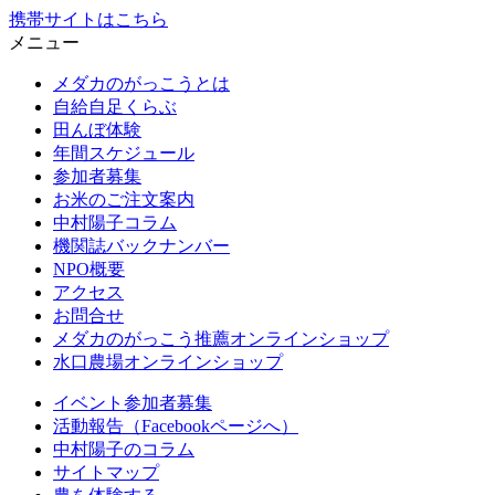
携帯サイトはこちら
メニュー
メダカのがっこうとは
自給自足くらぶ
田んぼ体験
年間スケジュール
参加者募集
お米のご注文案内
中村陽子コラム
機関誌バックナンバー
NPO概要
アクセス
お問合せ
メダカのがっこう推薦オンラインショップ
水口農場オンラインショップ
イベント参加者募集
活動報告（Facebookページへ）
中村陽子のコラム
サイトマップ