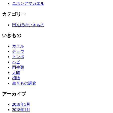
ニホンアマガエル
カテゴリー
田んぼのいきもの
いきもの
カエル
チョウ
トンボ
ヘビ
両生類
人間
植物
生きもの調査
アーカイブ
2018年5月
2018年1月