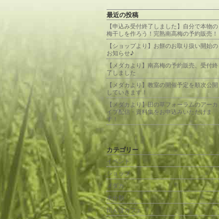
最近の投稿
【申込み受付終了しました】自分で本物の
梅干しを作ろう！完熟南高梅の予約販売！
【ショップより】お餅のお取り扱い開始の
お知らせ♪
【メダカより】南高梅の予約販売、受付終
了しました
【メダカより】教室の開催予定を順次公開
していきます！
【メダカより】田の草フォーラムのアーカ
イブ配信・資料集をお申込みいただけま
す！
カテゴリー
イベント
ショップ
メダカ
未分類
田んぼカフェ