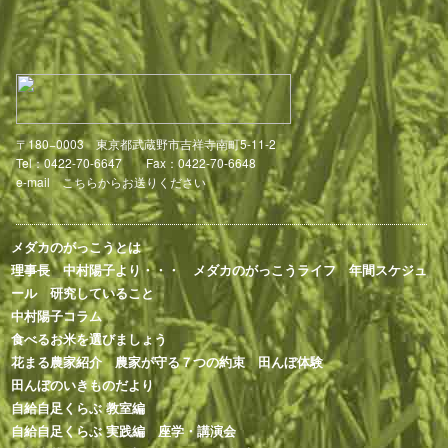
〒180−0003 東京都武蔵野市吉祥寺南町5-11-2
Tel：0422-70-6647 Fax：0422-70-6648
e-mail
こちらからお送りください
メダカのがっこうとは
理事長 中村陽子より・・・
メダカのがっこうライフ
年間スケジュ
ール
研究していること
中村陽子コラム
食べるお米を選びましょう
花まる農家紹介
農家が守る７つの約束
田んぼ体験
田んぼのいきものだより
自給自足くらぶ 教室編
自給自足くらぶ 実践編
座学・講演会