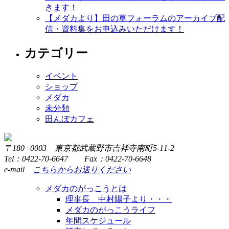
きます！
【メダカより】田の草フォーラムのアーカイブ配
信・資料集をお申込みいただけます！
カテゴリー
イベント
ショップ
メダカ
未分類
田んぼカフェ
〒180−0003 東京都武蔵野市吉祥寺南町5-11-2
Tel：0422-70-6647 Fax：0422-70-6648
e-mail
こちらからお送りください
メダカのがっこうとは
理事長 中村陽子より・・・
メダカのがっこうライフ
年間スケジュール