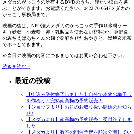
メダカのがっこうの所有するDVDのうち、観たい映画を選
ぶことができます。お電話ください。0422-70-6647メダカの
がっこう事務局まで。
映画の後は、NPO法人メダカのがっこうの手作り米粉ケー
キ（砂糖・小麦粉・卵・乳製品を使わない材料)か、発酵食
のみちえばあちゃんの麹で発酵させたおやきと、黒焼玄米茶
でホッとできます。
※当日の映画の内容につきましてはお問い合わせ下さい。
続きを読む »
最近の投稿
【申込み受付終了しました】自分で本物の梅干し
を作ろう！完熟南高梅の予約販売！
【ショップより】お餅のお取り扱い開始のお知ら
せ♪
【メダカより】南高梅の予約販売、受付終了しま
した
【メダカより】教室の開催予定を順次公開してい