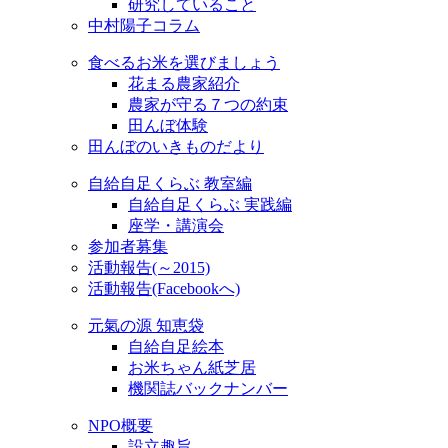
研究していること
中村陽子コラム
食べるお米を選びましょう
花まる農家紹介
農家が守る７つの約束
田んぼ体験
田んぼのいきものだより
自給自足くらぶ 教室編
自給自足くらぶ 実践編
座学・講演会
参加者募集
活動報告(～2015)
活動報告(Facebookへ)
元氣の源 知恵袋
自給自足絵本
お米ちゃん紙芝居
機関誌バックナンバー
NPO概要
設立趣旨