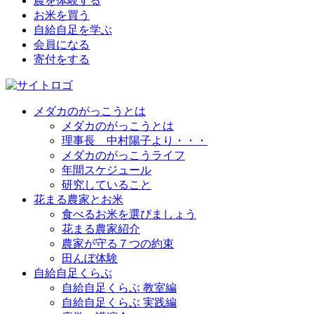
農を体験する
お米を買う
自給自足を学ぶ
会員になる
寄付をする
メダカのがっこうとは
メダカのがっこうとは
理事長 中村陽子より・・・
メダカのがっこうライフ
年間スケジュール
研究していること
花まる農家とお米
食べるお米を選びましょう
花まる農家紹介
農家が守る７つの約束
田んぼ体験
自給自足くらぶ
自給自足くらぶ 教室編
自給自足くらぶ 実践編