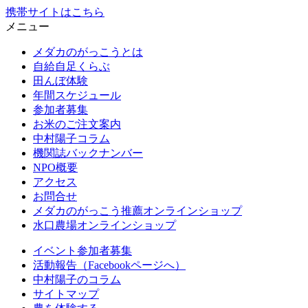
携帯サイトはこちら
メニュー
メダカのがっこうとは
自給自足くらぶ
田んぼ体験
年間スケジュール
参加者募集
お米のご注文案内
中村陽子コラム
機関誌バックナンバー
NPO概要
アクセス
お問合せ
メダカのがっこう推薦オンラインショップ
水口農場オンラインショップ
イベント参加者募集
活動報告（Facebookページへ）
中村陽子のコラム
サイトマップ