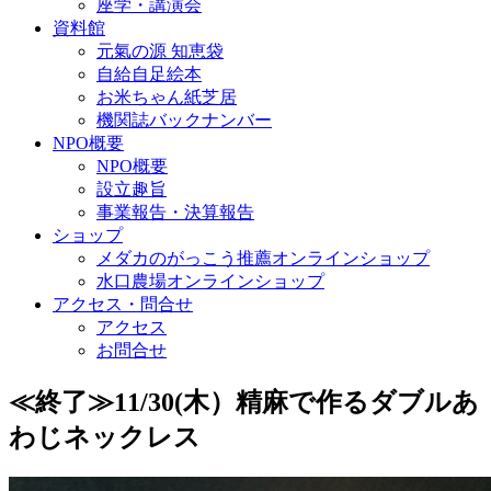
座学・講演会
資料館
元氣の源 知恵袋
自給自足絵本
お米ちゃん紙芝居
機関誌バックナンバー
NPO概要
NPO概要
設立趣旨
事業報告・決算報告
ショップ
メダカのがっこう推薦オンラインショップ
水口農場オンラインショップ
アクセス・問合せ
アクセス
お問合せ
≪終了≫11/30(木）精麻で作るダブルあ
わじネックレス