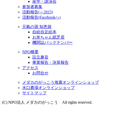
座学・講演会
参加者募集
活動報告(～2015)
活動報告(Facebookへ)
元氣の源 知恵袋
自給自足絵本
お米ちゃん紙芝居
機関誌バックナンバー
NPO概要
設立趣旨
事業報告・決算報告
アクセス
お問合せ
メダカのがっこう推薦オンラインショップ
水口農場オンラインショップ
サイトマップ
(C) NPO法人 メダカのがっこう All rights reserved.