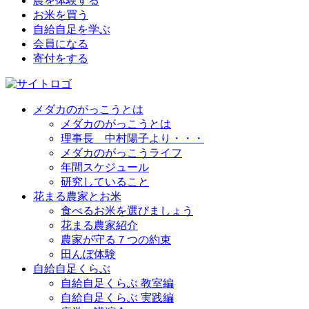
農を体験する
お米を買う
自給自足を学ぶ
会員になる
寄付をする
メダカのがっこうとは
メダカのがっこうとは
理事長 中村陽子より・・・
メダカのがっこうライフ
年間スケジュール
研究していること
花まる農家とお米
食べるお米を選びましょう
花まる農家紹介
農家が守る７つの約束
田んぼ体験
自給自足くらぶ
自給自足くらぶ 教室編
自給自足くらぶ 実践編