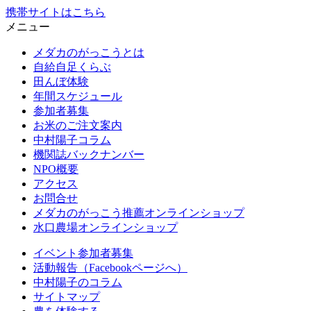
携帯サイトはこちら
メニュー
メダカのがっこうとは
自給自足くらぶ
田んぼ体験
年間スケジュール
参加者募集
お米のご注文案内
中村陽子コラム
機関誌バックナンバー
NPO概要
アクセス
お問合せ
メダカのがっこう推薦オンラインショップ
水口農場オンラインショップ
イベント参加者募集
活動報告（Facebookページへ）
中村陽子のコラム
サイトマップ