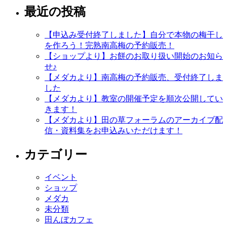
最近の投稿
【申込み受付終了しました】自分で本物の梅干し
を作ろう！完熟南高梅の予約販売！
【ショップより】お餅のお取り扱い開始のお知ら
せ♪
【メダカより】南高梅の予約販売、受付終了しま
した
【メダカより】教室の開催予定を順次公開してい
きます！
【メダカより】田の草フォーラムのアーカイブ配
信・資料集をお申込みいただけます！
カテゴリー
イベント
ショップ
メダカ
未分類
田んぼカフェ