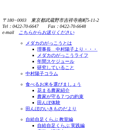
〒180−0003 東京都武蔵野市吉祥寺南町5-11-2
Tel：0422-70-6647 Fax：0422-70-6648
e-mail
こちらからお送りください
メダカのがっこうとは
理事長 中村陽子より・・・
メダカのがっこうライフ
年間スケジュール
研究していること
中村陽子コラム
食べるお米を選びましょう
花まる農家紹介
農家が守る７つの約束
田んぼ体験
田んぼのいきものだより
自給自足くらぶ 教室編
自給自足くらぶ 実践編