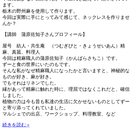
ます。
栃木の野州麻を使用して作ります。
今回は実際に手にとってみて感じて、ネックレスを作りませ
んか？
【講師 蒲原佐知子さんプロフィール】
屋号 紡人・共生庵 （つむぎびと・きょうせいあん）精
麻、真菰、料理人
今回は精麻職人の蒲原佐知子（かんばらさちこ）です。
ずーと食の世界にいたのもです。
そんな私がなぜ精麻職人になったかと言いますと、神秘的な
ものが好き、麻が好き。
でもそれはリネンでした。
縁があって精麻に触れた時に、理屈ではなくこれだと、確信
しました。
植物の力は今も昔も私達の生活に欠かせないものとしてずー
と寄り添ってくれていました。
マルシェでの出店、ワークショップ、料理教室、など
続きを読む »