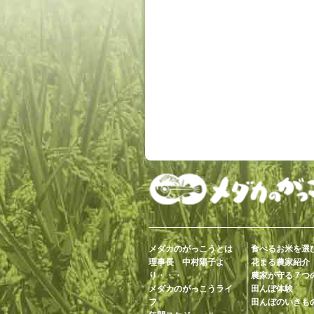
メダカのがっこうとは
食べるお米を選
理事長 中村陽子よ
花まる農家紹介
り・・・
農家が守る７つ
メダカのがっこうライ
田んぼ体験
フ
田んぼのいきも