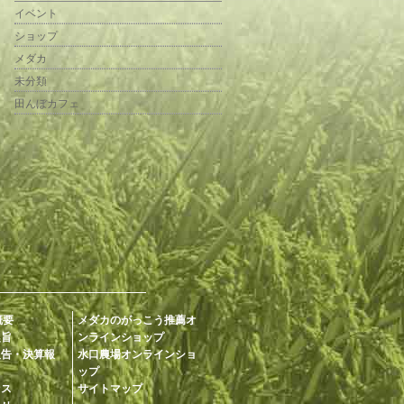
イベント
ショップ
メダカ
未分類
田んぼカフェ
概要
メダカのがっこう推薦オ
趣旨
ンラインショップ
報告・決算報
水口農場オンラインショ
ップ
セス
サイトマップ