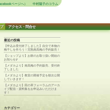
cebookページへ）
中村陽子のコラム
プ
アクセス・問合せ
最近の投稿
【申込み受付終了しました】自分で本物の
梅干しを作ろう！完熟南高梅の予約販売！
【ショップより】お餅のお取り扱い開始の
お知らせ♪
【メダカより】南高梅の予約販売、受付終
了しました
【メダカより】教室の開催予定を順次公開
していきます！
【メダカより】田の草フォーラムのアーカ
イブ配信・資料集をお申込みいただけま
す！
カテゴリー