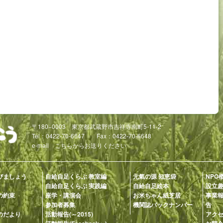
〒180−0003 東京都武蔵野市吉祥寺南町5-11-2
Tel：0422-70-6647 Fax：0422-70-6648
e-mail
こちらからお送りください
びましょう
自給自足くらぶ 教室編
元氣の源 知恵袋
NPO
自給自足くらぶ 実践編
自給自足絵本
設立
の約束
座学・講演会
お米ちゃん紙芝居
事業
参加者募集
機関誌バックナンバー
告
のだより
活動報告(～2015)
アク