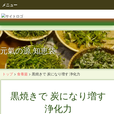
メニュー
元氣の源 知恵袋
トップ
>
食養篇
>
黒焼きで 炭になり増す 浄化力
黒焼きで 炭になり増す
浄化力