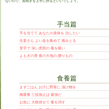
ないので、黒焼きを上手に摂るといいでしょう。
手当篇
手を当てて あなたの身体を 治したい
生姜さん よい血を集めて 痛みとる
里芋で 深い患部の 毒を吸い
よもぎの香 春の大地の 贈りもの
食養篇
まずごはん お汁に野菜に 漬け物を
梅醤番 三役揃えば 最強だ
お魚に 大根併せて 毒を消す