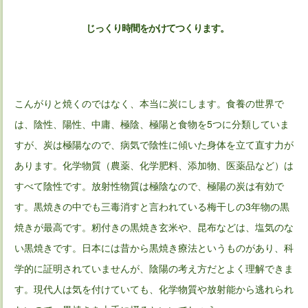
じっくり時間をかけてつくります。
こんがりと焼くのではなく、本当に炭にします。食養の世界で
は、陰性、陽性、中庸、極陰、極陽と食物を5つに分類していま
すが、炭は極陽なので、病気で陰性に傾いた身体を立て直す力が
あります。化学物質（農薬、化学肥料、添加物、医薬品など）は
すべて陰性です。放射性物質は極陰なので、極陽の炭は有効で
す。黒焼きの中でも三毒消すと言われている梅干しの3年物の黒
焼きが最高です。籾付きの黒焼き玄米や、昆布などは、塩気のな
い黒焼きです。日本には昔から黒焼き療法というものがあり、科
学的に証明されていませんが、陰陽の考え方だとよく理解できま
す。現代人は気を付けていても、化学物質や放射能から逃れられ