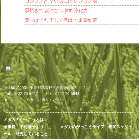
コンコンと 辛い咳には レンコン湯
黒焼きで 炭になり増す 浄化力
葉っぱでも 干して煮出せば 薬効茶
〒180−0003 東京都武蔵野市吉祥寺南町5-11-2
Tel：0422-70-6647 Fax：0422-70-6648
e-mail
こちらからお送りください
メダカのがっこうとは
理事長 中村陽子より・・・
メダカのがっこうライフ
年間スケジュ
ール
研究していること