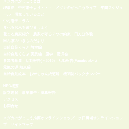
メダカのがっこうとは
理事長 中村陽子より・・・
メダカのがっこうライフ
年間スケジュ
ール
研究していること
中村陽子コラム
食べるお米を選びましょう
花まる農家紹介
農家が守る７つの約束
田んぼ体験
田んぼのいきものだより
自給自足くらぶ 教室編
自給自足くらぶ 実践編
座学・講演会
参加者募集
活動報告(～2015)
活動報告(Facebookへ)
元氣の源 知恵袋
自給自足絵本
お米ちゃん紙芝居
機関誌バックナンバー
NPO概要
設立趣旨
事業報告・決算報告
アクセス
お問合せ
メダカのがっこう推薦オンラインショップ
水口農場オンラインショッ
プ
サイトマップ