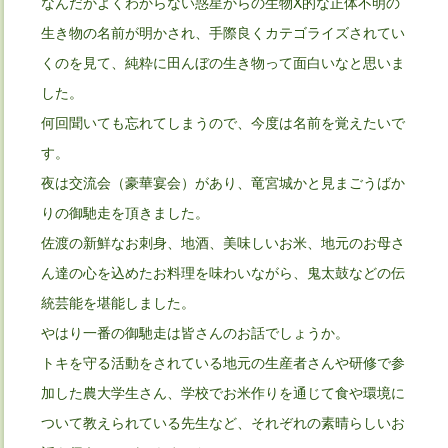
なんだかよくわからない惑星からの生物X的な正体不明の
生き物の名前が明かされ、手際良くカテゴライズされてい
くのを見て、純粋に田んぼの生き物って面白いなと思いま
した。
何回聞いても忘れてしまうので、今度は名前を覚えたいで
す。
夜は交流会（豪華宴会）があり、竜宮城かと見まごうばか
りの御馳走を頂きました。
佐渡の新鮮なお刺身、地酒、美味しいお米、地元のお母さ
ん達の心を込めたお料理を味わいながら、鬼太鼓などの伝
統芸能を堪能しました。
やはり一番の御馳走は皆さんのお話でしょうか。
トキを守る活動をされている地元の生産者さんや研修で参
加した農大学生さん、学校でお米作りを通じて食や環境に
ついて教えられている先生など、それぞれの素晴らしいお