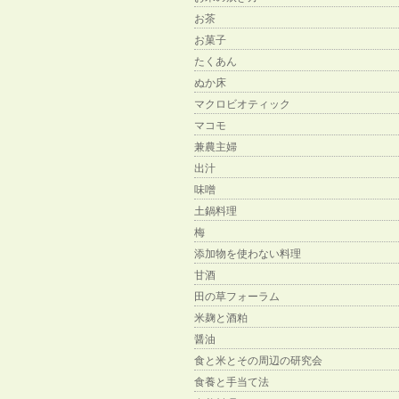
お茶
お菓子
たくあん
ぬか床
マクロビオティック
マコモ
兼農主婦
出汁
味噌
土鍋料理
梅
添加物を使わない料理
甘酒
田の草フォーラム
米麹と酒粕
醤油
食と米とその周辺の研究会
食養と手当て法