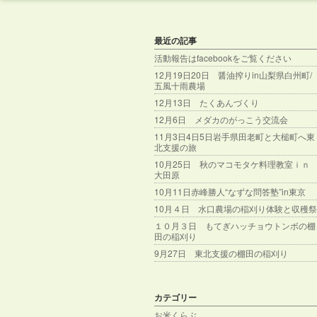
最近の記事
活動報告はfacebookをご覧ください
12月19日20日 醤油搾りin山梨県白州町/
五風十雨農場
12月13日 たくあんづくり
12月6日 メダカのがっこう交流会
11月3日4日5日岩手県田老町と大槌町へ東
北支援の旅
10月25日 秋のマコモタケ料理教室ｉｎ
大田原
10月11日赤峰勝人“なずな問答塾”in東京
10月４日 水口農場の稲刈り体験と収穫祭
１０月３日 もてぎハッチョウトンボの棚
田の稲刈り
9月27日 東北支援の棚田の稲刈り
カテゴリー
お米くらぶ