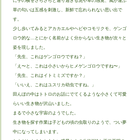
に手の横をさらさらと通り過ぎる泥や草の感覚、風が運ぶ
草の匂いは五感を刺激し、新鮮で忘れられない思い出で
す。
少し歩いてみるとアカカエルやヘビやコモリクモ、ゲンゴ
ロウ的な…とにかく名前がよく分からない生き物が次々と
姿を現しました。
「先生、これはゲンゴロウですね？」
「え〜と、これは小さいからヒメゲンゴロウですね〜」
「先生、これはイトミミズですか？」
「いいえ、これはユスリカ幼虫ですね。」
田んぼの中はトトロのお話にでてくるような小さくて可愛
らいい生き物が沢山いました。
まるで小さな宇宙のようでした。
生き物を探す作業は子どもの頃の虫取りのようで、つい夢
中になってしまいます。