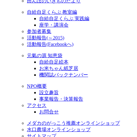
田んぼのいきものだより
自給自足くらぶ 教室編
自給自足くらぶ 実践編
座学・講演会
参加者募集
活動報告(～2015)
活動報告(Facebookへ)
元氣の源 知恵袋
自給自足絵本
お米ちゃん紙芝居
機関誌バックナンバー
NPO概要
設立趣旨
事業報告・決算報告
アクセス
お問合せ
メダカのがっこう推薦オンラインショップ
水口農場オンラインショップ
サイトマップ