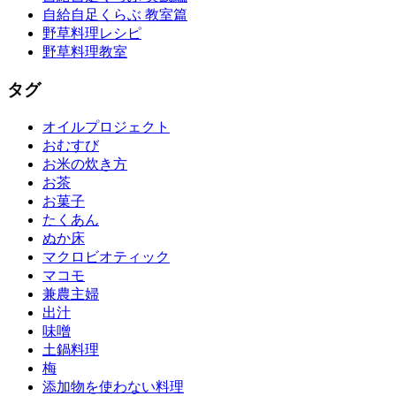
自給自足くらぶ 教室篇
野草料理レシピ
野草料理教室
タグ
オイルプロジェクト
おむすび
お米の炊き方
お茶
お菓子
たくあん
ぬか床
マクロビオティック
マコモ
兼農主婦
出汁
味噌
土鍋料理
梅
添加物を使わない料理