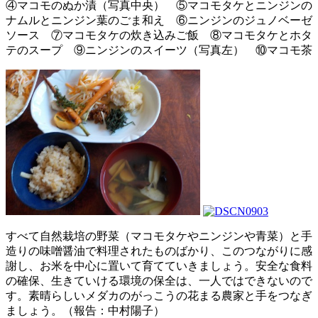
④マコモのぬか漬（写真中央） ⑤マコモタケとニンジンの
ナムルとニンジン葉のごま和え ⑥ニンジンのジュノベーゼ
ソース ⑦マコモタケの炊き込みご飯 ⑧マコモタケとホタ
テのスープ ⑨ニンジンのスイーツ（写真左） ⑩マコモ茶
すべて自然栽培の野菜（マコモタケやニンジンや青菜）と手
造りの味噌醤油で料理されたものばかり、このつながりに感
謝し、お米を中心に置いて育てていきましょう。安全な食料
の確保、生きていける環境の保全は、一人ではできないので
す。素晴らしいメダカのがっこうの花まる農家と手をつなぎ
ましょう。（報告：中村陽子）