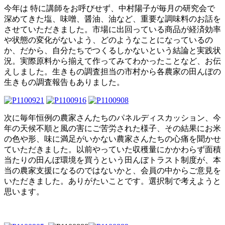
今年は 特に講師をお呼びせず、中村陽子が毎月の研究会で
深めてきた塩、味噌、醤油、油など、重要な調味料のお話を
させていただきました。市場に出回っている商品が経済効率
や状態の変化がないよう、どのようなことになっているの
か、だから、自分たちでつくるしかないという結論と実践状
況。実際原料から揃えて作ってみてわかったことなど、お伝
えしました。生きもの調査担当の市村から各農家の田んぼの
生きもの調査報告もありました。
次に毎年恒例の農家さんたちのパネルディスカッション、今
年の天候不順と風の害にご苦労された様子、その結果にお米
の色や形、味に満足がいかない農家さんたちの心痛を聞かせ
ていただきました。以前やっていた収穫量にかかわらず面積
当たりの田んぼ環境を買うという田んぼトラスト制度が、本
当の農家支援になるのではないかと、会員の中からご意見を
いただきました。ありがたいことです。選択制で考えようと
思います。