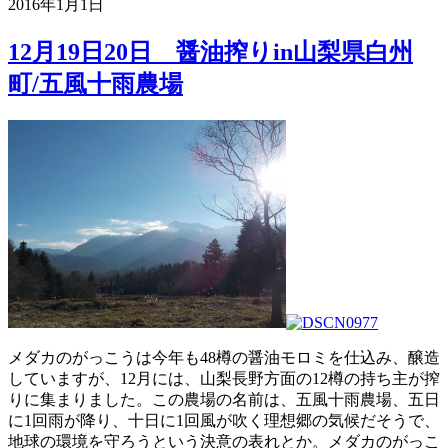
2016年1月1日
12月19日20日 醤油搾りin山梨県白州
町/五風十雨農場
メダカのがっこうは今年も48樽の醤油モロミを仕込み、醸造
していますが、12月には、山梨長野方面の12樽の持ち主が搾
りに集まりました。この農場の名前は、五風十雨農場、五日
に1回雨が降り、十日に1回風が吹く理想郷の気候だそうで、
地球の環境を守ろうという決意の表れとか。メダカのがっこ