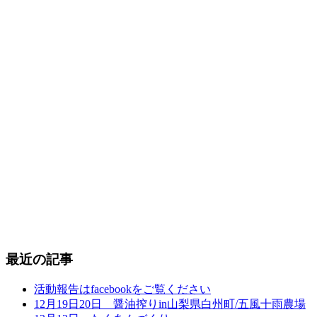
最近の記事
活動報告はfacebookをご覧ください
12月19日20日 醤油搾りin山梨県白州町/五風十雨農場