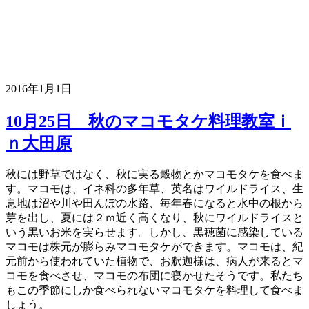
2016年1月1日
10月25日 秋のマコモタケ料理教室ｉ
ｎ大田原
秋には野草ではなく、秋に実る穀物とかマコモタケを食べま
す。マコモは、イネ科の多年草、英名はワイルドライス、生
息地は沼や川や田んぼの水路、毎年春になると水中の根から
芽を出し、夏には２ｍ近く高くなり、秋にワイルドライスと
いう黒いお米を実らせます。しかし、黒穂菌に感染している
マコモは株元が膨らみマコモタケができます。マコモは、紀
元前から使われていた植物で、お釈迦様は、病人が来るとマ
コモを食べさせ、マコモの布団に寝かせたそうです。私たち
もこの季節にしか食べられないマコモタケを料理して食べま
しょう。