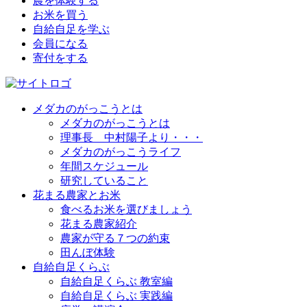
農を体験する
お米を買う
自給自足を学ぶ
会員になる
寄付をする
メダカのがっこうとは
メダカのがっこうとは
理事長 中村陽子より・・・
メダカのがっこうライフ
年間スケジュール
研究していること
花まる農家とお米
食べるお米を選びましょう
花まる農家紹介
農家が守る７つの約束
田んぼ体験
自給自足くらぶ
自給自足くらぶ 教室編
自給自足くらぶ 実践編