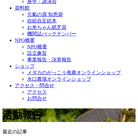
座学・講演会
資料館
元氣の源 知恵袋
自給自足絵本
お米ちゃん紙芝居
機関誌バックナンバー
NPO概要
NPO概要
設立趣旨
事業報告・決算報告
ショップ
メダカのがっこう推薦オンラインショップ
水口農場オンラインショップ
アクセス・問合せ
アクセス
お問合せ
活動報告
最近の記事