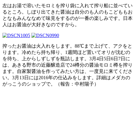
左はお湯で溶いたモロミを搾り袋に入れて搾り船に並べてい
るところ。しぼり出てきた醤油は自分のも人のもこどももお
となもみんななめて味見をするのが一番の楽しみです。日本
人はお醤油が大好きなのですから。
搾ったお醤油は火入れをします。88℃まで上げて、アクをと
ります。冷めたら持ち帰り、1週間ほど置いてオリが沈むの
を待ち、上からしずしずを瓶詰します。3月4日5日6日7日に
は、あきる野市の近藤醸造店で24樽分の醤油モロミ樽を搾り
ます。自家製醤油を作ってみたい方は、一度見に来てくださ
い。3月13日には2016年の仕込みをします。詳細はメダカの
がっこうのショップで。（報告：中村陽子）