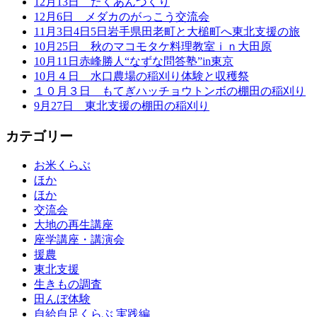
12月13日 たくあんづくり
12月6日 メダカのがっこう交流会
11月3日4日5日岩手県田老町と大槌町へ東北支援の旅
10月25日 秋のマコモタケ料理教室ｉｎ大田原
10月11日赤峰勝人“なずな問答塾”in東京
10月４日 水口農場の稲刈り体験と収穫祭
１０月３日 もてぎハッチョウトンボの棚田の稲刈り
9月27日 東北支援の棚田の稲刈り
カテゴリー
お米くらぶ
ほか
ほか
交流会
大地の再生講座
座学講座・講演会
援農
東北支援
生きもの調査
田んぼ体験
自給自足くらぶ 実践編