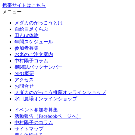
携帯サイトはこちら
メニュー
メダカのがっこうとは
自給自足くらぶ
田んぼ体験
年間スケジュール
参加者募集
お米のご注文案内
中村陽子コラム
機関誌バックナンバー
NPO概要
アクセス
お問合せ
メダカのがっこう推薦オンラインショップ
水口農場オンラインショップ
イベント参加者募集
活動報告（Facebookページへ）
中村陽子のコラム
サイトマップ