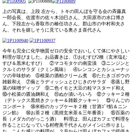
上の写真は、上段 左から、トキの田んぼを守る会の斉藤真
一郎会長、佐渡市の佐々木治巳さん、大田原市の水口博さ
ん、下段左から香取市の椿任功さん、郡山市の中村和夫さ
ん、それを嬉しそうに見ている奥さま喜代さん
今年も完全に化学物質ゼロの安全でおいしくて体にやさしい
料理が並びました。お品書きは、①おむすび2種（玄米塩む
すび＆黒米むすび） ②マコモタケの南蛮漬 ③ニンジンと
クルミのサラダ（クミン風味） ④レンコンとカシューナッ
ツの辛味炒め ⑤根菜の酒粕クリーム煮 ⑥たたきゴボウの
雑穀和え ⑦蕪とラディッシュとひじきのサラダ ⑧蒸し野
菜の味噌ディップ ⑨二色イモと大豆の粒マスタード和え
⑩小松菜の醤油麹和え ⑪ぬか漬いろいろ ⑫クッキー２種
（デトックス黒焼きクッキー＆雑穀クッキー） ⑬りんごの
コンポート ⑭米粉のカップケーキ２種（甘酒ｺﾞﾏ餡＆ニン
ジン餡） ⑭お茶２種（黒焼玄米茶＆三年番茶） ⑮百薬の
長（メダカのがっこう酒） 料理は、田んぼカフェで料理を
作ることになっている村樫美千代さんがメインに作りまし
た。こんな感じの料理が、２月からは田んぼカフェで提供さ