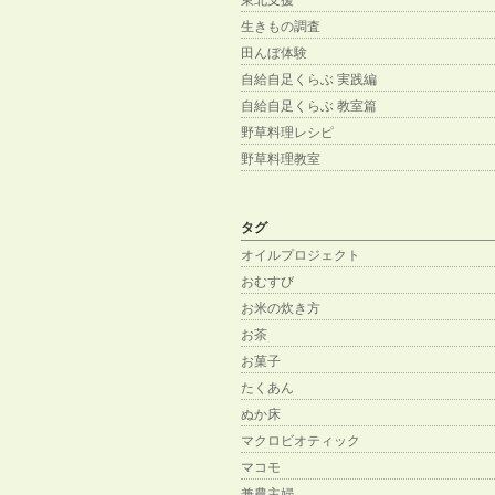
生きもの調査
田んぼ体験
自給自足くらぶ 実践編
自給自足くらぶ 教室篇
野草料理レシピ
野草料理教室
タグ
オイルプロジェクト
おむすび
お米の炊き方
お茶
お菓子
たくあん
ぬか床
マクロビオティック
マコモ
兼農主婦