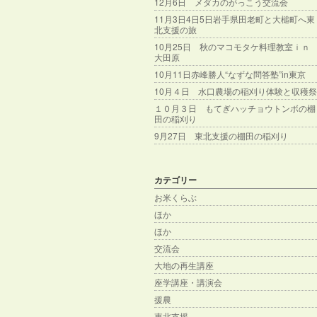
12月6日 メダカのがっこう交流会
11月3日4日5日岩手県田老町と大槌町へ東
北支援の旅
10月25日 秋のマコモタケ料理教室ｉｎ
大田原
10月11日赤峰勝人“なずな問答塾”in東京
10月４日 水口農場の稲刈り体験と収穫祭
１０月３日 もてぎハッチョウトンボの棚
田の稲刈り
9月27日 東北支援の棚田の稲刈り
カテゴリー
お米くらぶ
ほか
ほか
交流会
大地の再生講座
座学講座・講演会
援農
東北支援