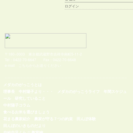
ログイン
〒180−0003 東京都武蔵野市吉祥寺南町5-11-2
Tel：0422-70-6647 Fax：0422-70-6648
e-mail
こちらからお送りください
メダカのがっこうとは
理事長 中村陽子より・・・
メダカのがっこうライフ
年間スケジュ
ール
研究していること
中村陽子コラム
食べるお米を選びましょう
花まる農家紹介
農家が守る７つの約束
田んぼ体験
田んぼのいきものだより
自給自足くらぶ 教室編