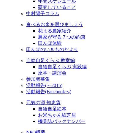
年間スケジュール
研究していること
中村陽子コラム
食べるお米を選びましょう
花まる農家紹介
農家が守る７つの約束
田んぼ体験
田んぼのいきものだより
自給自足くらぶ 教室編
自給自足くらぶ 実践編
座学・講演会
参加者募集
活動報告(～2015)
活動報告(Facebookへ)
元氣の源 知恵袋
自給自足絵本
お米ちゃん紙芝居
機関誌バックナンバー
NPO概要