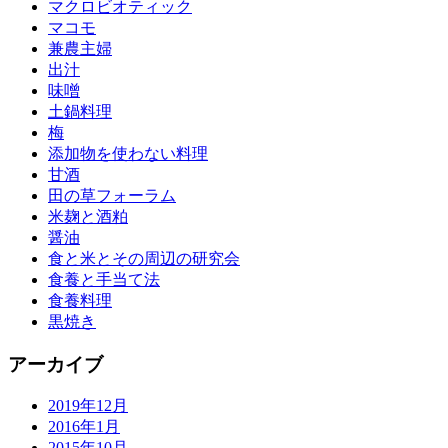
マクロビオティック
マコモ
兼農主婦
出汁
味噌
土鍋料理
梅
添加物を使わない料理
甘酒
田の草フォーラム
米麹と酒粕
醤油
食と米とその周辺の研究会
食養と手当て法
食養料理
黒焼き
アーカイブ
2019年12月
2016年1月
2015年10月