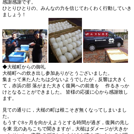
感謝感謝です。
ひとりひとりの、みんなの力を信じてわくわく行動していき
ましょう！
◆大槌町からの御礼
大槌町への炊き出し参加ありがとうございました。
集まって来た人たちは少ないようでしたが，反響は大きく
て，赤浜の部 落がまた大きく復興への前進を 作るきっか
けとなることができました。 皆様の応援に心から感謝致し
ます。
見ての通りに，大槌の町は根こそぎ無くなってしまいまし
た。
もうすぐ8ヶ月を向かえようとする時間が過ぎ，復興の兆し
を東 北のあちこちで聞きますが，大槌はダメージが大きか