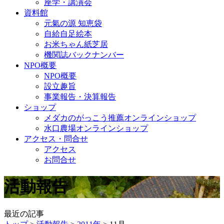
座学・講演会
資料館
元氣の源 知恵袋
自給自足絵本
お米ちゃん紙芝居
機関誌バックナンバー
NPO概要
NPO概要
設立趣旨
事業報告・決算報告
ショップ
メダカのがっこう推薦オンラインショップ
水口農場オンラインショップ
アクセス・問合せ
アクセス
お問合せ
活動報告
最近の記事