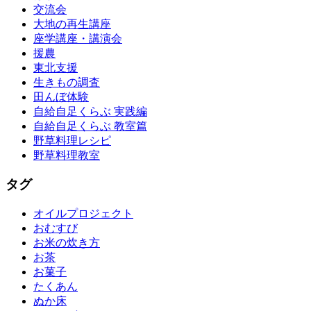
交流会
大地の再生講座
座学講座・講演会
援農
東北支援
生きもの調査
田んぼ体験
自給自足くらぶ 実践編
自給自足くらぶ 教室篇
野草料理レシピ
野草料理教室
タグ
オイルプロジェクト
おむすび
お米の炊き方
お茶
お菓子
たくあん
ぬか床