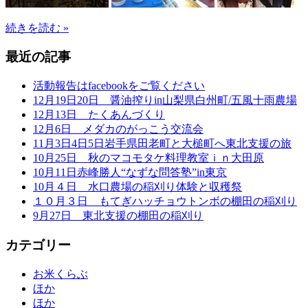
続きを読む »
最近の記事
活動報告はfacebookをご覧ください
12月19日20日 醤油搾りin山梨県白州町/五風十雨農場
12月13日 たくあんづくり
12月6日 メダカのがっこう交流会
11月3日4日5日岩手県田老町と大槌町へ東北支援の旅
10月25日 秋のマコモタケ料理教室ｉｎ大田原
10月11日赤峰勝人“なずな問答塾”in東京
10月４日 水口農場の稲刈り体験と収穫祭
１０月３日 もてぎハッチョウトンボの棚田の稲刈り
9月27日 東北支援の棚田の稲刈り
カテゴリー
お米くらぶ
ほか
ほか