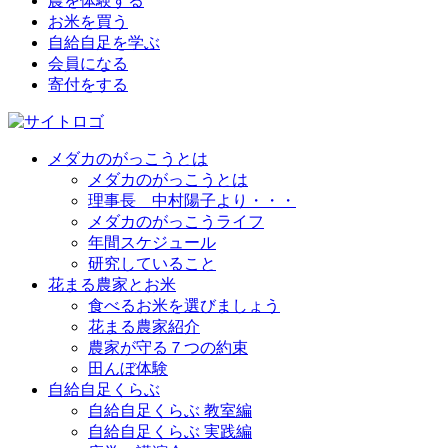
農を体験する
お米を買う
自給自足を学ぶ
会員になる
寄付をする
メダカのがっこうとは
メダカのがっこうとは
理事長 中村陽子より・・・
メダカのがっこうライフ
年間スケジュール
研究していること
花まる農家とお米
食べるお米を選びましょう
花まる農家紹介
農家が守る７つの約束
田んぼ体験
自給自足くらぶ
自給自足くらぶ 教室編
自給自足くらぶ 実践編