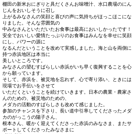
棚田の新米おにぎりと具だくさんお味噌汁、水口農場のにん
じんをおいしそうに召し
上がるみなさんの笑顔と喜びの声に気持ちがほっこほこにな
りました。そんな雰囲気の
中みなさんといただいたお食事は最高においしかったです！
安全でおいしい愛情たっぷりのお食事はみんなを幸せに笑顔
にし、パワーの源に
なるんだということを改めて実感しました。海と山を両側に
持つ赤浜地区は本当に
美しいところです。
みなさんの望むすばらしい赤浜がいち早く復興することを心
から願っています。
そして、赤浜を、被災地を忘れず、心で寄り添い、ときには
現場でお手伝いをさせて
いただくということを続けていきます。日本の農業・農家さ
んのための、被災地のための、
メダカの活動のすばらしさも改めて感じました。
参加のチャンスを下さり、長い道中引率してくださったメダ
カのがっこうの陽子さん、
根本さん、暖かく迎えてくださった赤浜のみなさま、またサ
ポートしてくださったみなさまに