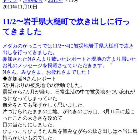
トップ
>
活動報告
>
2011年
>
11月
2011年11月10日
11/2〜岩手県大槌町で炊き出しに行っ
てきました
メダカのがっこうでは11/2〜4に被災地岩手県大槌町で炊き
出しを行ってきました。
参加されたNさんより戴いたレポートと現地の方より届いた
お礼のメッセージを掲載させていただきます。
Nさん、みなさま、お疲れさまでした！
◆参加者Nさんレポート
5か月ぶりの被災地での活動でした。
震災から7カ月が経ち、日常生活の中で被災地をつい忘れが
ちになってしまっていた
自分をとても恥ずかしく思いました。
片づけられたままの土地、がれきのごみ山、3月11日に起こ
ったことの大きさを改めて
目の当たりにしました。
ひょっこりひょうたん島を望みながらの炊き出しは本当に気
持ちがいいものでした。