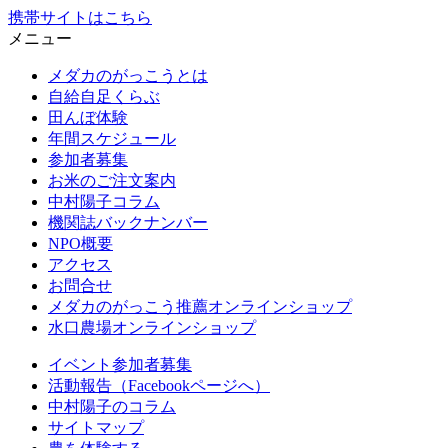
携帯サイトはこちら
メニュー
メダカのがっこうとは
自給自足くらぶ
田んぼ体験
年間スケジュール
参加者募集
お米のご注文案内
中村陽子コラム
機関誌バックナンバー
NPO概要
アクセス
お問合せ
メダカのがっこう推薦オンラインショップ
水口農場オンラインショップ
イベント参加者募集
活動報告（Facebookページへ）
中村陽子のコラム
サイトマップ