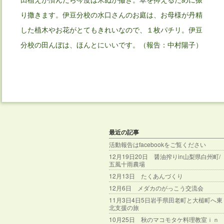
り撒きます。伊豆分校の水口さんのお庭は、お母様が丹精
した植木やお花がとてもきれいなので、１枚パチリ。伊豆
分校の田んぼは、ほんとにいいです。（報告：中村陽子）
最近の記事
活動報告はfacebookをご覧ください
12月19日20日 醤油搾りin山梨県白州町/
五風十雨農場
12月13日 たくあんづくり
12月6日 メダカのがっこう交流会
11月3日4日5日岩手県田老町と大槌町へ東
北支援の旅
10月25日 秋のマコモタケ料理教室ｉｎ