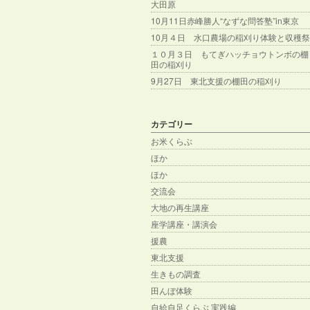
大田原
10月11日赤峰勝人“なずな問答塾”in東京
10月４日 水口農場の稲刈り体験と収穫祭
１０月３日 もてぎハッチョウトンボの棚
田の稲刈り
9月27日 東北支援の棚田の稲刈り
カテゴリー
お米くらぶ
ほか
ほか
交流会
大地の再生講座
座学講座・講演会
援農
東北支援
生きもの調査
田んぼ体験
自給自足くらぶ 実践編