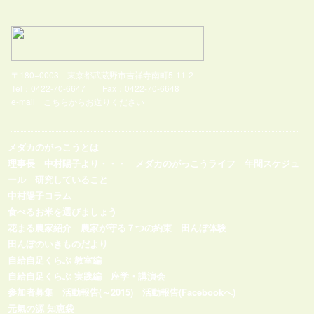
〒180−0003 東京都武蔵野市吉祥寺南町5-11-2
Tel：0422-70-6647 Fax：0422-70-6648
e-mail
こちらからお送りください
メダカのがっこうとは
理事長 中村陽子より・・・
メダカのがっこうライフ
年間スケジュ
ール
研究していること
中村陽子コラム
食べるお米を選びましょう
花まる農家紹介
農家が守る７つの約束
田んぼ体験
田んぼのいきものだより
自給自足くらぶ 教室編
自給自足くらぶ 実践編
座学・講演会
参加者募集
活動報告(～2015)
活動報告(Facebookへ)
元氣の源 知恵袋