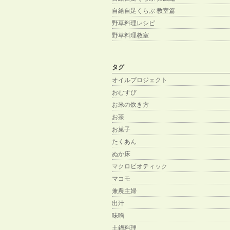
自給自足くらぶ 教室篇
野草料理レシピ
野草料理教室
タグ
オイルプロジェクト
おむすび
お米の炊き方
お茶
お菓子
たくあん
ぬか床
マクロビオティック
マコモ
兼農主婦
出汁
味噌
土鍋料理