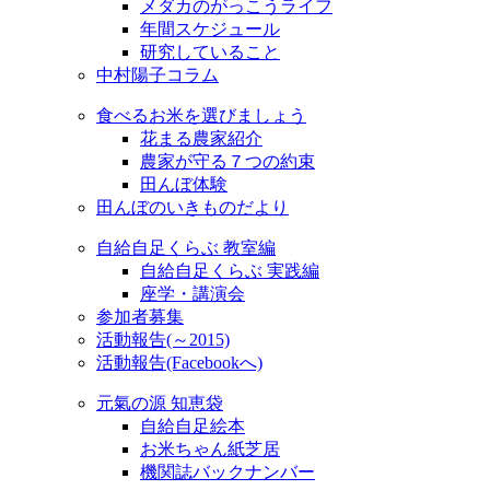
メダカのがっこうライフ
年間スケジュール
研究していること
中村陽子コラム
食べるお米を選びましょう
花まる農家紹介
農家が守る７つの約束
田んぼ体験
田んぼのいきものだより
自給自足くらぶ 教室編
自給自足くらぶ 実践編
座学・講演会
参加者募集
活動報告(～2015)
活動報告(Facebookへ)
元氣の源 知恵袋
自給自足絵本
お米ちゃん紙芝居
機関誌バックナンバー