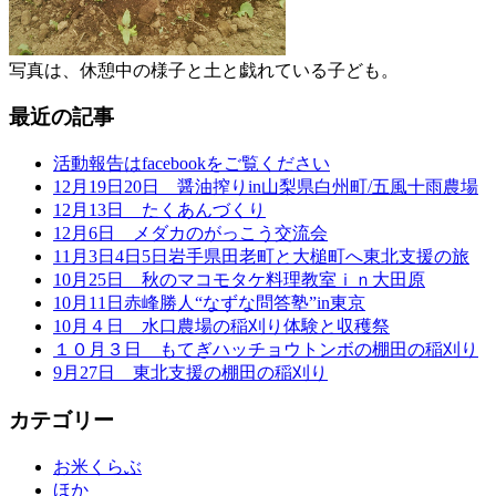
写真は、休憩中の様子と土と戯れている子ども。
最近の記事
活動報告はfacebookをご覧ください
12月19日20日 醤油搾りin山梨県白州町/五風十雨農場
12月13日 たくあんづくり
12月6日 メダカのがっこう交流会
11月3日4日5日岩手県田老町と大槌町へ東北支援の旅
10月25日 秋のマコモタケ料理教室ｉｎ大田原
10月11日赤峰勝人“なずな問答塾”in東京
10月４日 水口農場の稲刈り体験と収穫祭
１０月３日 もてぎハッチョウトンボの棚田の稲刈り
9月27日 東北支援の棚田の稲刈り
カテゴリー
お米くらぶ
ほか