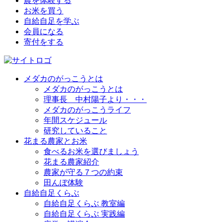
農を体験する
お米を買う
自給自足を学ぶ
会員になる
寄付をする
メダカのがっこうとは
メダカのがっこうとは
理事長 中村陽子より・・・
メダカのがっこうライフ
年間スケジュール
研究していること
花まる農家とお米
食べるお米を選びましょう
花まる農家紹介
農家が守る７つの約束
田んぼ体験
自給自足くらぶ
自給自足くらぶ 教室編
自給自足くらぶ 実践編