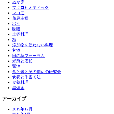
ぬか床
マクロビオティック
マコモ
兼農主婦
出汁
味噌
土鍋料理
梅
添加物を使わない料理
甘酒
田の草フォーラム
米麹と酒粕
醤油
食と米とその周辺の研究会
食養と手当て法
食養料理
黒焼き
アーカイブ
2019年12月