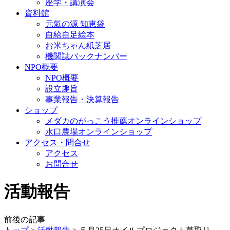
座学・講演会
資料館
元氣の源 知恵袋
自給自足絵本
お米ちゃん紙芝居
機関誌バックナンバー
NPO概要
NPO概要
設立趣旨
事業報告・決算報告
ショップ
メダカのがっこう推薦オンラインショップ
水口農場オンラインショップ
アクセス・問合せ
アクセス
お問合せ
活動報告
前後の記事