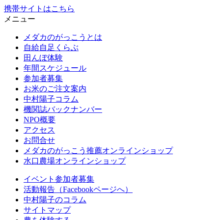
携帯サイトはこちら
メニュー
メダカのがっこうとは
自給自足くらぶ
田んぼ体験
年間スケジュール
参加者募集
お米のご注文案内
中村陽子コラム
機関誌バックナンバー
NPO概要
アクセス
お問合せ
メダカのがっこう推薦オンラインショップ
水口農場オンラインショップ
イベント参加者募集
活動報告（Facebookページへ）
中村陽子のコラム
サイトマップ