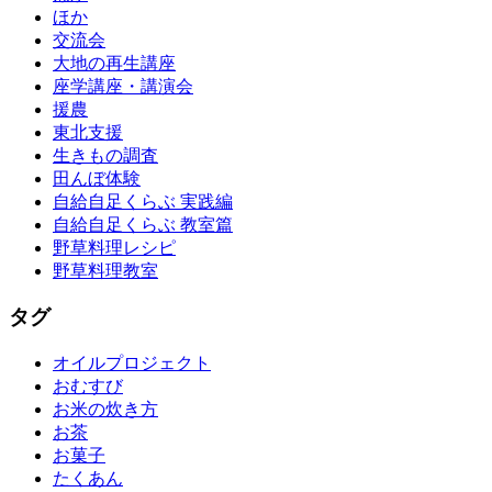
ほか
交流会
大地の再生講座
座学講座・講演会
援農
東北支援
生きもの調査
田んぼ体験
自給自足くらぶ 実践編
自給自足くらぶ 教室篇
野草料理レシピ
野草料理教室
タグ
オイルプロジェクト
おむすび
お米の炊き方
お茶
お菓子
たくあん