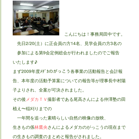
こんにちは！事務局田中です。
先日2/20(土）に正会員の方14名、見学会員の方3名の
参加による第9会定例総会が行われましたのでご報告
いたします♪
まず2009年度ﾒﾀﾞｶのがっこう各事業の活動報告と会計報
告、本年度の活動予算案についての報告等が理事長中村陽
子よりされ、全案が可決されました。
その後
メダカＴＶ
撮影者である尾高さんによる仲澤塾の田
植え〜稲刈りまでの
一年間を追った素晴らしい自然の映像の放映、
生きもの係
林鷹央
さんによるメダカのがっこうの現在まで
の生きもの調査のまとめと報告がされました。