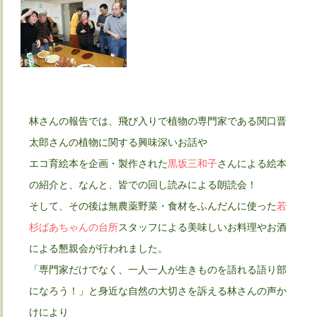
林さんの報告では、飛び入りで植物の専門家である関口晋
太郎さんの植物に関する興味深いお話や
エコ育絵本を企画・製作された
黒坂三和子
さんによる絵本
の紹介と、なんと、皆での回し読みによる朗読会！
そして、その後は無農薬野菜・食材をふんだんに使った
若
杉ばあちゃんの台所
スタッフによる美味しいお料理やお酒
による懇親会が行われました。
「専門家だけでなく、一人一人が生きものを語れる語り部
になろう！」と身近な自然の大切さを訴える林さんの声か
けにより