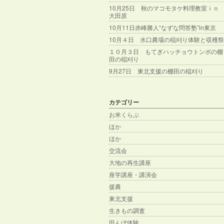
10月25日 秋のマコモタケ料理教室ｉｎ
大田原
10月11日赤峰勝人“なずな問答塾”in東京
10月４日 水口農場の稲刈り体験と収穫祭
１０月３日 もてぎハッチョウトンボの棚
田の稲刈り
9月27日 東北支援の棚田の稲刈り
カテゴリー
お米くらぶ
ほか
ほか
交流会
大地の再生講座
座学講座・講演会
援農
東北支援
生きもの調査
田んぼ体験