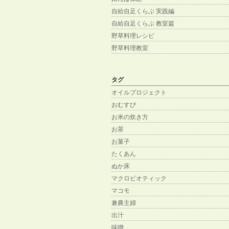
自給自足くらぶ 実践編
自給自足くらぶ 教室篇
野草料理レシピ
野草料理教室
タグ
オイルプロジェクト
おむすび
お米の炊き方
お茶
お菓子
たくあん
ぬか床
マクロビオティック
マコモ
兼農主婦
出汁
味噌