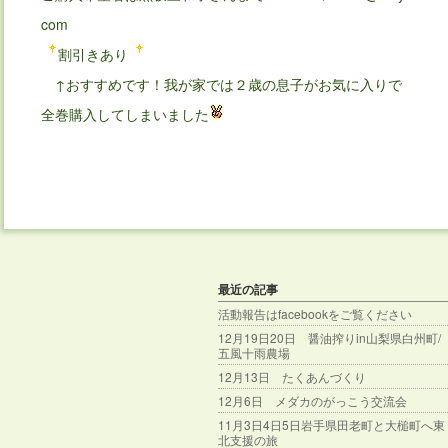
com
割引きあり
↑おすすめです！我が家では２歳の息子がお気に入りで
全巻購入してしまいました
最近の記事
活動報告はfacebookをご覧ください
12月19日20日 醤油搾りin山梨県白州町/
五風十雨農場
12月13日 たくあんづくり
12月6日 メダカのがっこう交流会
11月3日4日5日岩手県田老町と大槌町へ東
北支援の旅