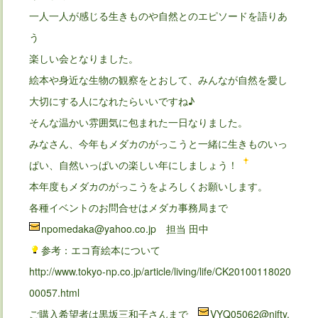
一人一人が感じる生きものや自然とのエピソードを語りあ
う
楽しい会となりました。
絵本や身近な生物の観察をとおして、みんなが自然を愛し
大切にする人になれたらいいですね♪
そんな温かい雰囲気に包まれた一日なりました。
みなさん、今年もメダカのがっこうと一緒に生きものいっ
ぱい、自然いっぱいの楽しい年にしましょう！
本年度もメダカのがっこうをよろしくお願いします。
各種イベントのお問合せはメダカ事務局まで
npomedaka@yahoo.co.jp 担当 田中
参考：エコ育絵本について
http://www.tokyo-np.co.jp/article/living/life/CK20100118020
00057.html
ご購入希望者は黒坂三和子さんまで
VYQ05062@nifty.