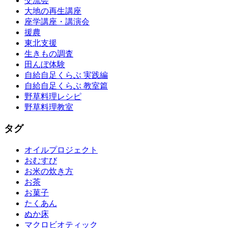
交流会
大地の再生講座
座学講座・講演会
援農
東北支援
生きもの調査
田んぼ体験
自給自足くらぶ 実践編
自給自足くらぶ 教室篇
野草料理レシピ
野草料理教室
タグ
オイルプロジェクト
おむすび
お米の炊き方
お茶
お菓子
たくあん
ぬか床
マクロビオティック