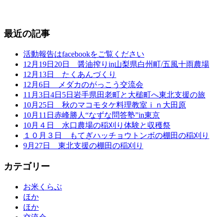
最近の記事
活動報告はfacebookをご覧ください
12月19日20日 醤油搾りin山梨県白州町/五風十雨農場
12月13日 たくあんづくり
12月6日 メダカのがっこう交流会
11月3日4日5日岩手県田老町と大槌町へ東北支援の旅
10月25日 秋のマコモタケ料理教室ｉｎ大田原
10月11日赤峰勝人“なずな問答塾”in東京
10月４日 水口農場の稲刈り体験と収穫祭
１０月３日 もてぎハッチョウトンボの棚田の稲刈り
9月27日 東北支援の棚田の稲刈り
カテゴリー
お米くらぶ
ほか
ほか