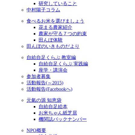
研究していること
中村陽子コラム
食べるお米を選びましょう
花まる農家紹介
農家が守る７つの約束
田んぼ体験
田んぼのいきものだより
自給自足くらぶ 教室編
自給自足くらぶ 実践編
座学・講演会
参加者募集
活動報告(～2015)
活動報告(Facebookへ)
元氣の源 知恵袋
自給自足絵本
お米ちゃん紙芝居
機関誌バックナンバー
NPO概要