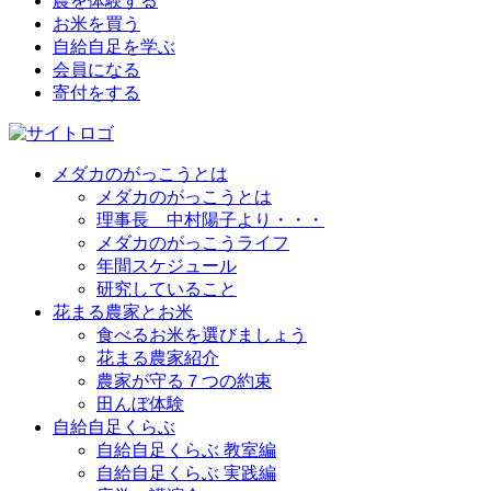
農を体験する
お米を買う
自給自足を学ぶ
会員になる
寄付をする
メダカのがっこうとは
メダカのがっこうとは
理事長 中村陽子より・・・
メダカのがっこうライフ
年間スケジュール
研究していること
花まる農家とお米
食べるお米を選びましょう
花まる農家紹介
農家が守る７つの約束
田んぼ体験
自給自足くらぶ
自給自足くらぶ 教室編
自給自足くらぶ 実践編