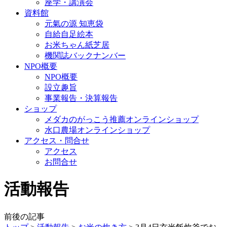
座学・講演会
資料館
元氣の源 知恵袋
自給自足絵本
お米ちゃん紙芝居
機関誌バックナンバー
NPO概要
NPO概要
設立趣旨
事業報告・決算報告
ショップ
メダカのがっこう推薦オンラインショップ
水口農場オンラインショップ
アクセス・問合せ
アクセス
お問合せ
活動報告
前後の記事