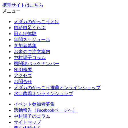
携帯サイトはこちら
メニュー
メダカのがっこうとは
自給自足くらぶ
田んぼ体験
年間スケジュール
参加者募集
お米のご注文案内
中村陽子コラム
機関誌バックナンバー
NPO概要
アクセス
お問合せ
メダカのがっこう推薦オンラインショップ
水口農場オンラインショップ
イベント参加者募集
活動報告（Facebookページへ）
中村陽子のコラム
サイトマップ