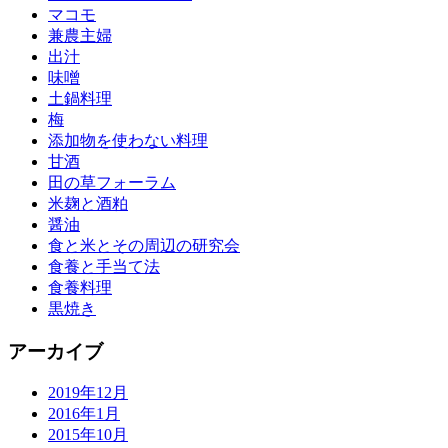
マコモ
兼農主婦
出汁
味噌
土鍋料理
梅
添加物を使わない料理
甘酒
田の草フォーラム
米麹と酒粕
醤油
食と米とその周辺の研究会
食養と手当て法
食養料理
黒焼き
アーカイブ
2019年12月
2016年1月
2015年10月