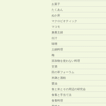
お菓子
たくあん
ぬか床
マクロビオティック
マコモ
兼農主婦
出汁
味噌
土鍋料理
梅
添加物を使わない料理
甘酒
田の草フォーラム
米麹と酒粕
醤油
食と米とその周辺の研究会
食養と手当て法
食養料理
黒焼き