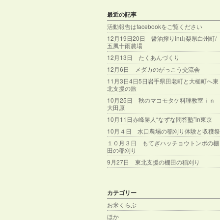
最近の記事
活動報告はfacebookをご覧ください
12月19日20日 醤油搾りin山梨県白州町/
五風十雨農場
12月13日 たくあんづくり
12月6日 メダカのがっこう交流会
11月3日4日5日岩手県田老町と大槌町へ東
北支援の旅
10月25日 秋のマコモタケ料理教室ｉｎ
大田原
10月11日赤峰勝人“なずな問答塾”in東京
10月４日 水口農場の稲刈り体験と収穫祭
１０月３日 もてぎハッチョウトンボの棚
田の稲刈り
9月27日 東北支援の棚田の稲刈り
カテゴリー
お米くらぶ
ほか