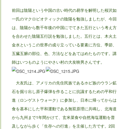
前回は陰陽という中国の古い時代の易学を解明した桜沢如
一氏のマクロビオティックの陰陽を勉強しましたが、今回
は、陰陽から数千年後の中国にでてきた五行という考え方
を合わせた陰陽五行説を勉強しました。五行とは、木火土
金水というこの世界の成り立っている要素に方位、季節、
五臓五腑の部位、色、方法などをあてはめたものです。講
師はいつものようにやさい村の大友映男さんです。
大友氏は、アメリカの先住民族であるホピ族のウラン鉱
石を掘り出し原子爆弾を作ることに抗議するための平和行
進（ロンゲストウォーク）に参加し、日本に帰ってからは
食を基本にした平和運動である無双原理に共鳴し、北海道
から九州まで1年間かけて、玄米菜食や自然海塩運動を普
及しながら歩く「生存への行進」を主催した方です。2回