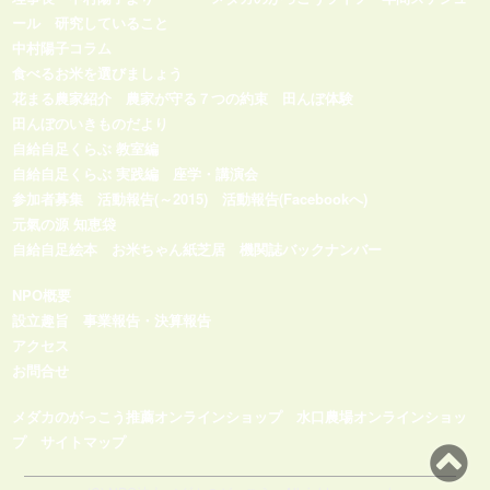
ール
研究していること
中村陽子コラム
食べるお米を選びましょう
花まる農家紹介
農家が守る７つの約束
田んぼ体験
田んぼのいきものだより
自給自足くらぶ 教室編
自給自足くらぶ 実践編
座学・講演会
参加者募集
活動報告(～2015)
活動報告(Facebookへ)
元氣の源 知恵袋
自給自足絵本
お米ちゃん紙芝居
機関誌バックナンバー
NPO概要
設立趣旨
事業報告・決算報告
アクセス
お問合せ
メダカのがっこう推薦オンラインショップ
水口農場オンラインショッ
プ
サイトマップ