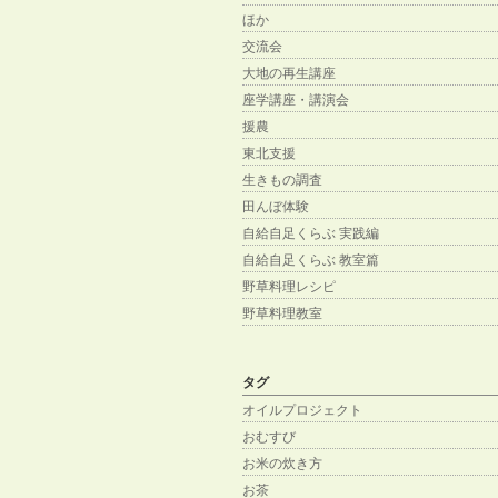
ほか
交流会
大地の再生講座
座学講座・講演会
援農
東北支援
生きもの調査
田んぼ体験
自給自足くらぶ 実践編
自給自足くらぶ 教室篇
野草料理レシピ
野草料理教室
タグ
オイルプロジェクト
おむすび
お米の炊き方
お茶