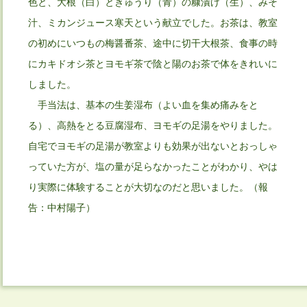
色と、大根（白）ときゅうり（青）の糠漬け（生）、みそ
汁、ミカンジュース寒天という献立でした。お茶は、教室
の初めにいつもの梅醤番茶、途中に切干大根茶、食事の時
にカキドオシ茶とヨモギ茶で陰と陽のお茶で体をきれいに
しました。
手当法は、基本の生姜湿布（よい血を集め痛みをと
る）、高熱をとる豆腐湿布、ヨモギの足湯をやりました。
自宅でヨモギの足湯が教室よりも効果が出ないとおっしゃ
っていた方が、塩の量が足らなかったことがわかり、やは
り実際に体験することが大切なのだと思いました。（報
告：中村陽子）