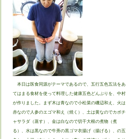
本日は医食同源がテーマであるので、五行五色五法をあ
てはまる食材を使って料理した健康五色どんぶりを、中村
が作りました。まず木は青なので小松菜の磯辺和え、火は
赤なので人参のエゴマ和え（焼く）、土は黄なのでカボチ
ャサラダ（蒸す）、金は白なので切干大根の煮物（煮
る）、水は黒なので牛蒡の黒ゴマ衣揚げ（揚げる）、の五