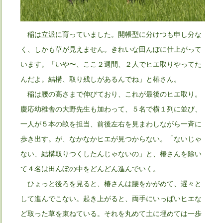
稲は立派に育っていました。開帳型に分けつも申し分な
く、しかも草が見えません。きれいな田んぼに仕上がって
います。「いや〜、ここ２週間、２人でヒエ取りやってた
んだよ。結構、取り残しがあるんでね」と椿さん。
稲は腰の高さまで伸びており、これが最後のヒエ取り。
慶応幼稚舎の大野先生も加わって、５名で横１列に並び、
一人が５本の畝を担当、前後左右を見まわしながら一斉に
歩き出す。が、なかなかヒエが見つからない。「ないじゃ
ない、結構取りつくしたんじゃないの」と、椿さんを除い
て４名は田んぼの中をどんどん進んでいく。
ひょっと後ろを見ると、椿さんは腰をかがめて、遅々と
して進んでこない。起き上がると、両手にいっぱいヒエな
ど取った草を束ねている。それを丸めて土に埋めては一歩