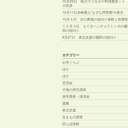
10月25日 秋のマコモタケ料理教室ｉｎ
大田原
10月11日赤峰勝人“なずな問答塾”in東京
10月４日 水口農場の稲刈り体験と収穫祭
１０月３日 もてぎハッチョウトンボの棚
田の稲刈り
9月27日 東北支援の棚田の稲刈り
カテゴリー
お米くらぶ
ほか
ほか
交流会
大地の再生講座
座学講座・講演会
援農
東北支援
生きもの調査
田んぼ体験