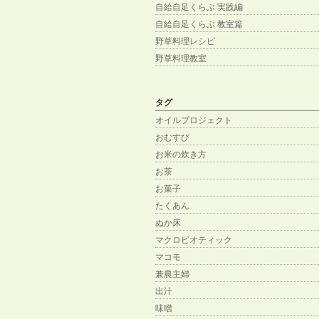
自給自足くらぶ 実践編
自給自足くらぶ 教室篇
野草料理レシピ
野草料理教室
タグ
オイルプロジェクト
おむすび
お米の炊き方
お茶
お菓子
たくあん
ぬか床
マクロビオティック
マコモ
兼農主婦
出汁
味噌