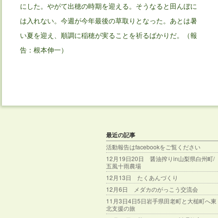
にした。やがて出穂の時期を迎える。そうなると田んぼに
は入れない。今週が今年最後の草取りとなった。あとは暑
い夏を迎え、順調に稲穂が実ることを祈るばかりだ。（報
告：根本伸一）
最近の記事
活動報告はfacebookをご覧ください
12月19日20日 醤油搾りin山梨県白州町/
五風十雨農場
12月13日 たくあんづくり
12月6日 メダカのがっこう交流会
11月3日4日5日岩手県田老町と大槌町へ東
北支援の旅