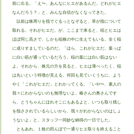
前に出る。「え〜、あんなにヒエがあるんだ。どれがヒエ
なんだろう？」と、みんな自信がなくなってきた。
以前は株周りを指でぐるっとなぞると、草が指について
取れる。それがヒエだ。が、ここまで来ると、稲とヒエは
ほぼ同じ高さで、しかも稲株の中に生えてもいる。全く稲
に成りすましているのだ。「ほら、これがヒエだ。葉っぱ
に白い筋が通っているだろう。稲の葉には白い筋はない
よ。それから、株元の方を見ると、ヒエは薄べったく、稲
は丸いという特徴が見える。何回も見ていくうちに、よう
やく「これがヒエだ」とわかってくる。「いや〜、素人の
我々にわからないのも無理ないよ。椿さんの奥さんです
ら、とうちゃんにほれそこにもあるよと、いつも取り残し
を指さされているらしいから、我々がわからないのはしょ
うないよ」と、スタッフ一同妙な納得の一日でした。
ともあれ、１枚の田んぼで一通りヒエ取りを終えること