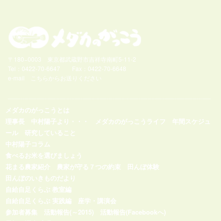
〒180−0003 東京都武蔵野市吉祥寺南町5-11-2
Tel：0422-70-6647 Fax：0422-70-6648
e-mail
こちらからお送りください
メダカのがっこうとは
理事長 中村陽子より・・・
メダカのがっこうライフ
年間スケジュ
ール
研究していること
中村陽子コラム
食べるお米を選びましょう
花まる農家紹介
農家が守る７つの約束
田んぼ体験
田んぼのいきものだより
自給自足くらぶ 教室編
自給自足くらぶ 実践編
座学・講演会
参加者募集
活動報告(～2015)
活動報告(Facebookへ)