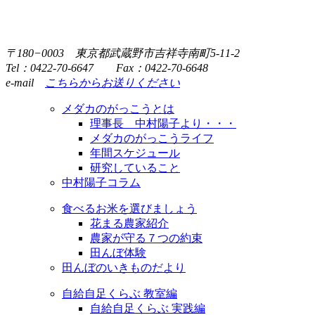
〒180−0003 東京都武蔵野市吉祥寺南町5-11-2
Tel：0422-70-6647 Fax：0422-70-6648
e-mail
こちらからお送りください
メダカのがっこうとは
理事長 中村陽子より・・・
メダカのがっこうライフ
年間スケジュール
研究していること
中村陽子コラム
食べるお米を選びましょう
花まる農家紹介
農家が守る７つの約束
田んぼ体験
田んぼのいきものだより
自給自足くらぶ 教室編
自給自足くらぶ 実践編