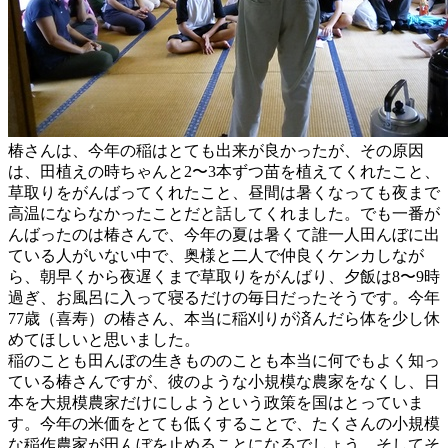
椿さんは、今年の稲はとても出来が良かったが、その原因
は、田植えの時ちゃんと2〜3本ずつ苗を植えてくれたこと、
草取りをがんばってくれたこと、昼間は暑くなっても夜まで
高温にならなかったことだと話してくれました。でも一番が
んばったのは椿さんで、今年の夏は暑くて誰一人田んぼに出
ている人がいない中で、奥様と二人で仲良くケンカしなが
ら、朝早くから夜遅くまで草取りをがんばり、夕飯は8〜9時
過ぎ、お風呂に入って寝るだけの毎日だったそうです。今年
77歳（喜寿）の椿さん、本当に稲刈りが済んだら体を少し休
めてほしいと思いました。
稲のことも田んぼの生きもののことも本当に何でもよく知っ
ている椿さんですが、彼のような小規模な農家をなくし、日
本を大規模農家だけにしようという政策を国はとっていま
す。今年の米価をとても低くすることで、たくさんの小規模
な稲作農家が田んぼを止めることになるでしょう。そしてそ