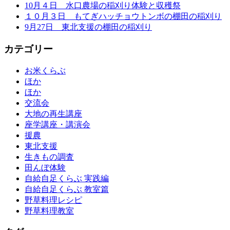
10月４日 水口農場の稲刈り体験と収穫祭
１０月３日 もてぎハッチョウトンボの棚田の稲刈り
9月27日 東北支援の棚田の稲刈り
カテゴリー
お米くらぶ
ほか
ほか
交流会
大地の再生講座
座学講座・講演会
援農
東北支援
生きもの調査
田んぼ体験
自給自足くらぶ 実践編
自給自足くらぶ 教室篇
野草料理レシピ
野草料理教室