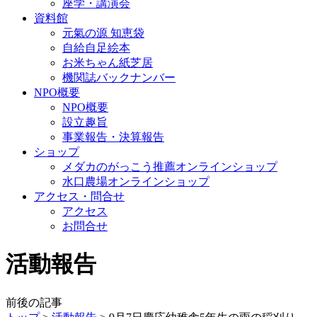
座学・講演会
資料館
元氣の源 知恵袋
自給自足絵本
お米ちゃん紙芝居
機関誌バックナンバー
NPO概要
NPO概要
設立趣旨
事業報告・決算報告
ショップ
メダカのがっこう推薦オンラインショップ
水口農場オンラインショップ
アクセス・問合せ
アクセス
お問合せ
活動報告
前後の記事