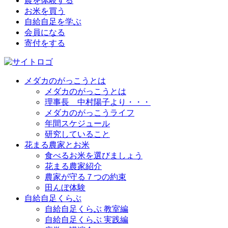
農を体験する
お米を買う
自給自足を学ぶ
会員になる
寄付をする
メダカのがっこうとは
メダカのがっこうとは
理事長 中村陽子より・・・
メダカのがっこうライフ
年間スケジュール
研究していること
花まる農家とお米
食べるお米を選びましょう
花まる農家紹介
農家が守る７つの約束
田んぼ体験
自給自足くらぶ
自給自足くらぶ 教室編
自給自足くらぶ 実践編