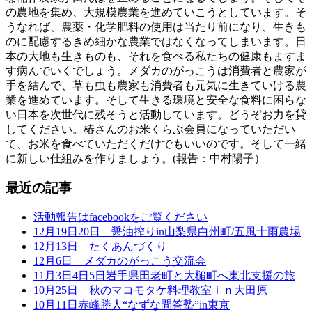
の農地を集め、大規模農業を進めていこうとしています。そ
うなれば、農薬・化学肥料の使用は当たり前になり、生きも
のに配慮するきめ細かな農業ではなくなってしまいます。日
本の大地も生きものも、それを食べる私たちの健康もますま
す病んでいくでしょう。メダカのがっこうは消費者と農家が
手を結んで、草も虫も農家も消費者も元気に生きていける農
業を進めています。そして生きる環境と安全な食料に困らな
い日本を次世代に残そうと活動しています。どうぞお力を貸
してください。椿さんのお米くらぶ会員になっていただい
て、お米を食べていただくだけでもいいのです。そして一緒
に新しい仕組みを作りましょう。(報告：中村陽子）
最近の記事
活動報告はfacebookをご覧ください
12月19日20日 醤油搾りin山梨県白州町/五風十雨農場
12月13日 たくあんづくり
12月6日 メダカのがっこう交流会
11月3日4日5日岩手県田老町と大槌町へ東北支援の旅
10月25日 秋のマコモタケ料理教室ｉｎ大田原
10月11日赤峰勝人“なずな問答塾”in東京