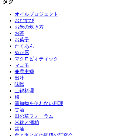
タグ
オイルプロジェクト
おむすび
お米の炊き方
お茶
お菓子
たくあん
ぬか床
マクロビオティック
マコモ
兼農主婦
出汁
味噌
土鍋料理
梅
添加物を使わない料理
甘酒
田の草フォーラム
米麹と酒粕
醤油
食と米とその周辺の研究会