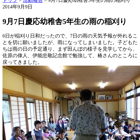
トップ
>
活動報告
>
9月7日慶応幼稚舎5年生の雨の稲刈り
2014年9月9日
9月7日慶応幼稚舎5年生の雨の稲刈り
6日が稲刈り日和だったので、7日の雨の天気予報が外れるこ
とを切に願いましたが、雨になってしまいました。子どもた
ちは雨の日の予定通り、まず田んぼの様子を見学してから、
佐原の偉人、伊能忠敬記念館で勉強して、椿さんのところに
戻ってきました。