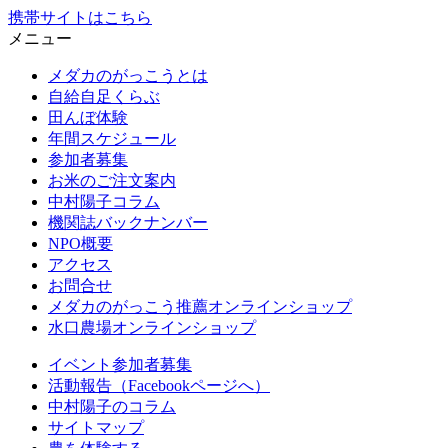
携帯サイトはこちら
メニュー
メダカのがっこうとは
自給自足くらぶ
田んぼ体験
年間スケジュール
参加者募集
お米のご注文案内
中村陽子コラム
機関誌バックナンバー
NPO概要
アクセス
お問合せ
メダカのがっこう推薦オンラインショップ
水口農場オンラインショップ
イベント参加者募集
活動報告（Facebookページへ）
中村陽子のコラム
サイトマップ