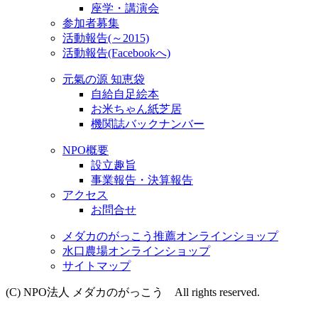
座学・講演会
参加者募集
活動報告(～2015)
活動報告(Facebookへ)
元氣の源 知恵袋
自給自足絵本
お米ちゃん紙芝居
機関誌バックナンバー
NPO概要
設立趣旨
事業報告・決算報告
アクセス
お問合せ
メダカのがっこう推薦オンラインショップ
水口農場オンラインショップ
サイトマップ
(C) NPO法人 メダカのがっこう All rights reserved.