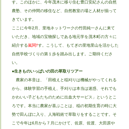
す。このほかに、今年茂木に移り住む豊口安紀さんの自然
農塾、その仲間の移住など、自然教室の場と人材が揃って
きています。
ここに今年2月、里地ネットワークの竹田純一さんに来て
いただき、地域の宝物探しである地元学を茂木町の方々に
紹介する
嵐閧ﾅ
す。こうして、もてぎの里地里山を活かした
自然学校づくりの第１歩を踏み出します。ご期待くださ
い。
●生きものいっぱいの田の草取りツアー
農家の本音は、「田植えと稲刈りは機械がやってくれる
から、体験学習の手植え、手刈りは本当は迷惑、それでも
かわいい子どもたちのために出血大サービス」というとこ
ろです。本当に農家が喜ぶことは、稲の初期生育の時に大
勢で田んぼに入り、人海戦術で草取りをすることです。そ
こで今年は6月から７月にかけて、佐原、佐渡、大田原や