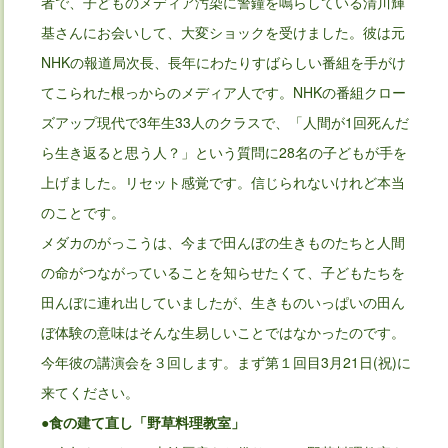
者で、子どものメディア汚染に警鐘を鳴らしている清川輝
基さんにお会いして、大変ショックを受けました。彼は元
NHKの報道局次長、長年にわたりすばらしい番組を手がけ
てこられた根っからのメディア人です。NHKの番組クロー
ズアップ現代で3年生33人のクラスで、「人間が1回死んだ
ら生き返ると思う人？」という質問に28名の子どもが手を
上げました。リセット感覚です。信じられないけれど本当
のことです。
メダカのがっこうは、今まで田んぼの生きものたちと人間
の命がつながっていることを知らせたくて、子どもたちを
田んぼに連れ出していましたが、生きものいっぱいの田ん
ぼ体験の意味はそんな生易しいことではなかったのです。
今年彼の講演会を３回します。まず第１回目3月21日(祝)に
来てください。
●食の建て直し「野草料理教室」