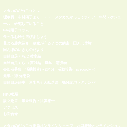
メダカのがっこうとは
理事長 中村陽子より・・・
メダカのがっこうライフ
年間スケジュ
ール
研究していること
中村陽子コラム
食べるお米を選びましょう
花まる農家紹介
農家が守る７つの約束
田んぼ体験
田んぼのいきものだより
自給自足くらぶ 教室編
自給自足くらぶ 実践編
座学・講演会
参加者募集
活動報告(～2015)
活動報告(Facebookへ)
元氣の源 知恵袋
自給自足絵本
お米ちゃん紙芝居
機関誌バックナンバー
NPO概要
設立趣旨
事業報告・決算報告
アクセス
お問合せ
メダカのがっこう推薦オンラインショップ
水口農場オンラインショッ