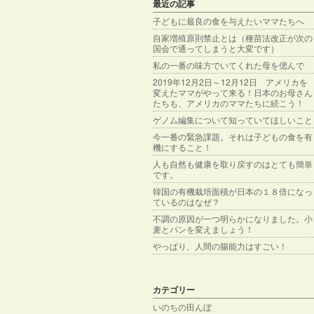
最近の記事
子どもに最良の食を与えたいママたちへ
自家増殖原則禁止とは（種苗法改正が次の
国会で通ってしまうと大変です）
私の一番の味方でいてくれた母を偲んで
2019年12月2日～12月12日 アメリカを
変えたママがやって来る！日本のお母さん
たちも、アメリカのママたちに続こう！
ゲノム編集について知っていてほしいこと
今一番の緊急課題。それは子どもの食を有
機にすること！
人も自然も健康を取り戻すのはとても簡単
です。
韓国の有機栽培面積が日本の１８倍になっ
ているのはなぜ？
不調の原因が一つ明らかになりました。小
麦とパンを変えましょう！
やっぱり、人間の腸能力はすごい！
カテゴリー
いのちの田んぼ