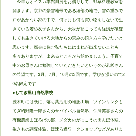
今年もオイスカ本館厨房をお借りして、野草料理教室を
開きます。京都の豪雪地帯である綾部の地で、雪の重みで
戸があかない家の中で、何ヶ月も何も買い物をしないで生
きている若杉友子さんから、天災が起こっても経済が破綻
しても生きていける大地からの恵みの頂き方を学びたいと
思います。都会に住む私たちにはまねが出来ないことも
多々ありますが、出来るところから始めましょう。子育て
中のお母さんに勉強していただきたいというのが若杉さん
の希望です。3月、7月、10月の3回です。学びが濃いので2
0名限定です。
●もてぎ里山自然学校
茂木町には既に、落ち葉活用の堆肥工場、ツインリンクも
てぎ崎野隆一郎さんのサバイバル自然塾、仲澤英喜さんの
有機農業まほろばの郷、メダカのがっこうの田んぼ体験、
生きもの調査体験、緩速ろ過ワークショップなどがありま