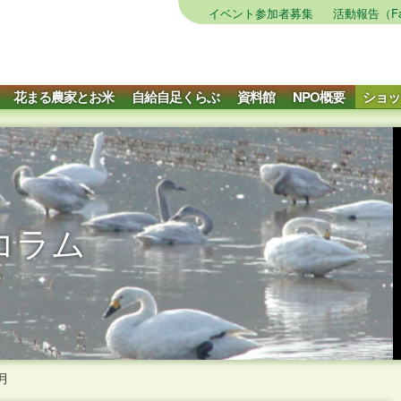
イベント参加者募集
活動報告（Fa
花まる農家とお米
自給自足くらぶ
資料館
NPO概要
ショッ
コラム
月