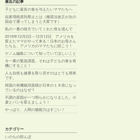
最近の記事
子どもに最良の食を与えたいママたちへ
自家増殖原則禁止とは（種苗法改正が次の
国会で通ってしまうと大変です）
私の一番の味方でいてくれた母を偲んで
2019年12月2日～12月12日 アメリカを
変えたママがやって来る！日本のお母さん
たちも、アメリカのママたちに続こう！
ゲノム編集について知っていてほしいこと
今一番の緊急課題。それは子どもの食を有
機にすること！
人も自然も健康を取り戻すのはとても簡単
です。
韓国の有機栽培面積が日本の１８倍になっ
ているのはなぜ？
不調の原因が一つ明らかになりました。小
麦とパンを変えましょう！
やっぱり、人間の腸能力はすごい！
カテゴリー
いのちの田んぼ