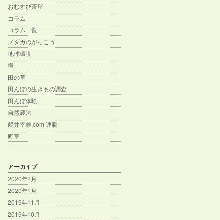
おむすび茶屋
コラム
コラム一覧
メダカのがっこう
地球環境
塩
田の草
田んぼの生きもの調査
田んぼ体験
自然農法
船井幸雄.com 連載
野草
アーカイブ
2020年2月
2020年1月
2019年11月
2019年10月