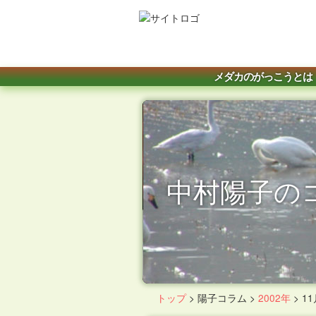
メダカのがっこうとは
中村陽子の
トップ
>
陽子コラム
>
2002年
>
11