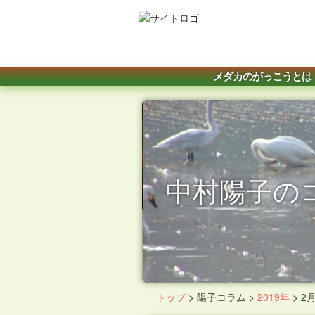
メダカのがっこうとは
中村陽子の
トップ
>
陽子コラム
>
2019年
>
2