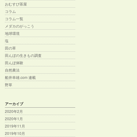
おむすび茶屋
コラム
コラム一覧
メダカのがっこう
地球環境
塩
田の草
田んぼの生きもの調査
田んぼ体験
自然農法
船井幸雄.com 連載
野草
アーカイブ
2020年2月
2020年1月
2019年11月
2019年10月