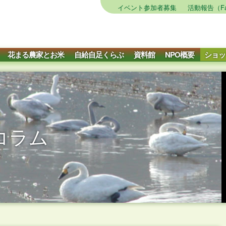
イベント参加者募集
活動報告（Fa
花まる農家とお米
自給自足くらぶ
資料館
NPO概要
ショッ
コラム
月