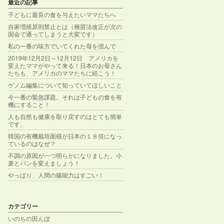
最近の記事
子どもに最良の食を与えたいママたちへ
自家増殖原則禁止とは（種苗法改正が次の
国会で通ってしまうと大変です）
私の一番の味方でいてくれた母を偲んで
2019年12月2日～12月12日 アメリカを
変えたママがやって来る！日本のお母さん
たちも、アメリカのママたちに続こう！
ゲノム編集について知っていてほしいこと
今一番の緊急課題。それは子どもの食を有
機にすること！
人も自然も健康を取り戻すのはとても簡単
です。
韓国の有機栽培面積が日本の１８倍になっ
ているのはなぜ？
不調の原因が一つ明らかになりました。小
麦とパンを変えましょう！
やっぱり、人間の腸能力はすごい！
カテゴリー
いのちの田んぼ