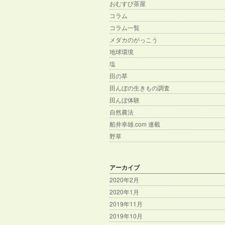
おむすび茶屋
コラム
コラム一覧
メダカのがっこう
地球環境
塩
田の草
田んぼの生きもの調査
田んぼ体験
自然農法
船井幸雄.com 連載
野草
アーカイブ
2020年2月
2020年1月
2019年11月
2019年10月