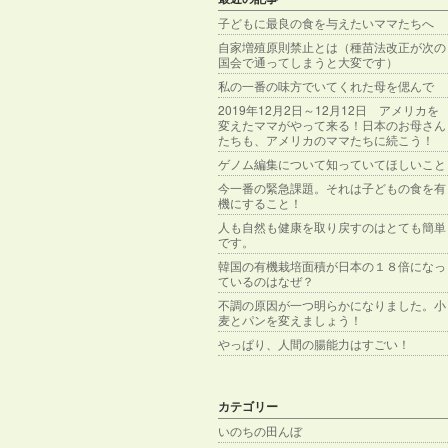
子どもに最良の食を与えたいママたちへ
自家増殖原則禁止とは（種苗法改正が次の
国会で通ってしまうと大変です）
私の一番の味方でいてくれた母を偲んで
2019年12月2日～12月12日 アメリカを
変えたママがやって来る！日本のお母さん
たちも、アメリカのママたちに続こう！
ゲノム編集について知っていてほしいこと
今一番の緊急課題。それは子どもの食を有
機にすること！
人も自然も健康を取り戻すのはとても簡単
です。
韓国の有機栽培面積が日本の１８倍になっ
ているのはなぜ？
不調の原因が一つ明らかになりました。小
麦とパンを変えましょう！
やっぱり、人間の腸能力はすごい！
カテゴリー
いのちの田んぼ