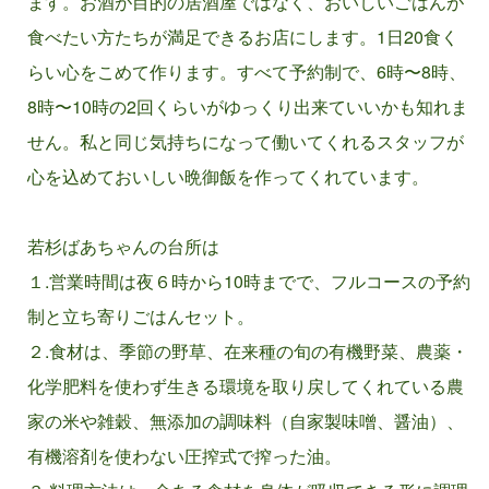
ます。お酒が目的の居酒屋ではなく、おいしいごはんが
食べたい方たちが満足できるお店にします。1日20食く
らい心をこめて作ります。すべて予約制で、6時〜8時、
8時〜10時の2回くらいがゆっくり出来ていいかも知れま
せん。私と同じ気持ちになって働いてくれるスタッフが
心を込めておいしい晩御飯を作ってくれています。
若杉ばあちゃんの台所は
１.営業時間は夜６時から10時までで、フルコースの予約
制と立ち寄りごはんセット。
２.食材は、季節の野草、在来種の旬の有機野菜、農薬・
化学肥料を使わず生きる環境を取り戻してくれている農
家の米や雑穀、無添加の調味料（自家製味噌、醤油）、
有機溶剤を使わない圧搾式で搾った油。