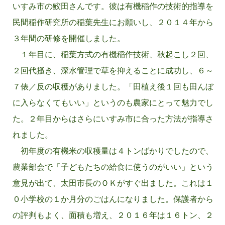
いすみ市の鮫田さんです。彼は有機稲作の技術的指導を
民間稲作研究所の稲葉先生にお願いし、２０１４年から
３年間の研修を開催しました。
１年目に、稲葉方式の有機稲作技術、秋起こし２回、
２回代掻き、深水管理で草を抑えることに成功し、６～
７俵／反の収穫がありました。「田植え後１回も田んぼ
に入らなくてもいい」というのも農家にとって魅力でし
た。２年目からはさらにいすみ市に合った方法が指導さ
れました。
初年度の有機米の収穫量は４トンばかりでしたので、
農業部会で「子どもたちの給食に使うのがいい」という
意見が出て、太田市長のＯＫがすぐ出ました。これは１
０小学校の１か月分のごはんになりました。保護者から
の評判もよく、面積も増え、２０１６年は１６トン、２