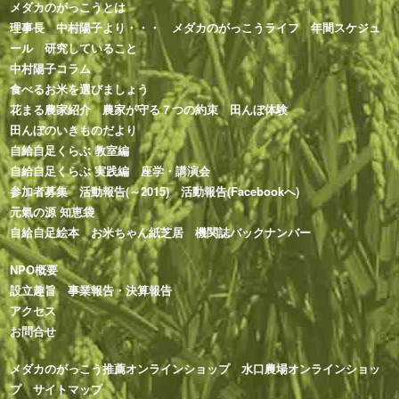
メダカのがっこうとは
理事長 中村陽子より・・・
メダカのがっこうライフ
年間スケジュ
ール
研究していること
中村陽子コラム
食べるお米を選びましょう
花まる農家紹介
農家が守る７つの約束
田んぼ体験
田んぼのいきものだより
自給自足くらぶ 教室編
自給自足くらぶ 実践編
座学・講演会
参加者募集
活動報告(～2015)
活動報告(Facebookへ)
元氣の源 知恵袋
自給自足絵本
お米ちゃん紙芝居
機関誌バックナンバー
NPO概要
設立趣旨
事業報告・決算報告
アクセス
お問合せ
メダカのがっこう推薦オンラインショップ
水口農場オンラインショッ
プ
サイトマップ