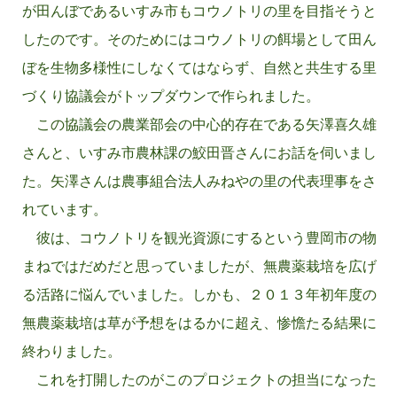
が田んぼであるいすみ市もコウノトリの里を目指そうと
したのです。そのためにはコウノトリの餌場として田ん
ぼを生物多様性にしなくてはならず、自然と共生する里
づくり協議会がトップダウンで作られました。
この協議会の農業部会の中心的存在である矢澤喜久雄
さんと、いすみ市農林課の鮫田晋さんにお話を伺いまし
た。矢澤さんは農事組合法人みねやの里の代表理事をさ
れています。
彼は、コウノトリを観光資源にするという豊岡市の物
まねではだめだと思っていましたが、無農薬栽培を広げ
る活路に悩んでいました。しかも、２０１３年初年度の
無農薬栽培は草が予想をはるかに超え、惨憺たる結果に
終わりました。
これを打開したのがこのプロジェクトの担当になった