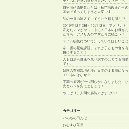
子どもに最良の食を与えたいママたちへ
自家増殖原則禁止とは（種苗法改正が次の
国会で通ってしまうと大変です）
私の一番の味方でいてくれた母を偲んで
2019年12月2日～12月12日 アメリカを
変えたママがやって来る！日本のお母さん
たちも、アメリカのママたちに続こう！
ゲノム編集について知っていてほしいこと
今一番の緊急課題。それは子どもの食を有
機にすること！
人も自然も健康を取り戻すのはとても簡単
です。
韓国の有機栽培面積が日本の１８倍になっ
ているのはなぜ？
不調の原因が一つ明らかになりました。小
麦とパンを変えましょう！
やっぱり、人間の腸能力はすごい！
カテゴリー
いのちの田んぼ
おむすび茶屋