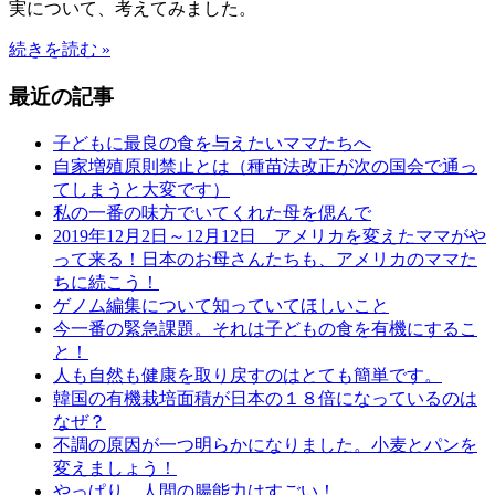
実について、考えてみました。
続きを読む »
最近の記事
子どもに最良の食を与えたいママたちへ
自家増殖原則禁止とは（種苗法改正が次の国会で通っ
てしまうと大変です）
私の一番の味方でいてくれた母を偲んで
2019年12月2日～12月12日 アメリカを変えたママがや
って来る！日本のお母さんたちも、アメリカのママた
ちに続こう！
ゲノム編集について知っていてほしいこと
今一番の緊急課題。それは子どもの食を有機にするこ
と！
人も自然も健康を取り戻すのはとても簡単です。
韓国の有機栽培面積が日本の１８倍になっているのは
なぜ？
不調の原因が一つ明らかになりました。小麦とパンを
変えましょう！
やっぱり、人間の腸能力はすごい！