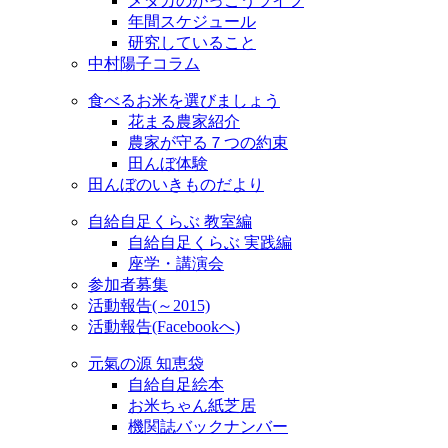
メダカのがっこうライフ
年間スケジュール
研究していること
中村陽子コラム
食べるお米を選びましょう
花まる農家紹介
農家が守る７つの約束
田んぼ体験
田んぼのいきものだより
自給自足くらぶ 教室編
自給自足くらぶ 実践編
座学・講演会
参加者募集
活動報告(～2015)
活動報告(Facebookへ)
元氣の源 知恵袋
自給自足絵本
お米ちゃん紙芝居
機関誌バックナンバー