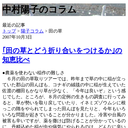
中村陽子のコラム
最近の記事
トップ
>
陽子コラム
>
田の草
2007年10月3日
｢田の草とどう折り合いをつけるか｣の
知恵比べ
●農薬を使わない稲作の難しさ
６月の田の草取りツアーでは、昨年まで草の中に稲が立っ
ていた郡山の田んぼも、コナギの絨毯の中に稲が生えていた
佐渡の棚田もかなり草が少なく、「今年は良いぞ」という感
じでした。ところが、８月の定例の生きもの調査に行ってみ
ると、草が勢いを取り戻していたり、イネミズゾウムシに根
っこの隋をやられてしまった田んぼを見たりと、今年もいろ
いろな問題が起きていることが分かりました。冷害や台風の
被害も辛いですが、薬を撒けば防げることが分かっているの
に、丹精込めた稲が虫や病気にやられるのは、どんなに辛い