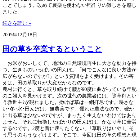
ことでしょう。改めて農薬を使わない稲作りの難しさを感じ
ました。
続きを読む »
2005年12月18日
田の草を卒業するということ
お米がおいしくて、地球の自然環境再生に大きな効力を持
つ、生きものいっぱいの田んぼ。「何でこんなに良い方法が
広がらないのですか?」という質問をよく受けます。その答
えは、田の草取りが大変だからなのです。
農村に行くと、草を取り続けて腰が90度に曲がっている年配
のご婦人を見かけます。次の世代の農業者には、除草剤とい
う救世主?が現れました。撒けば草は一網打尽です。耕さな
い･冬･水･田んぼは、無農薬です。優れた農法なので、確か
に出る草は少ないのですが、まったく生えないわけではあり
ません。それに転換したばかりの田んぼは、かなり草に苦労
するのです。2度と昔に戻りたくない、｢草取りはいや｣、そ
う思うのもうなずけます。そこで、今回は田の草の理想と現