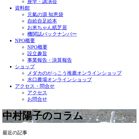
座学・講演会
資料館
元氣の源 知恵袋
自給自足絵本
お米ちゃん紙芝居
機関誌バックナンバー
NPO概要
NPO概要
設立趣旨
事業報告・決算報告
ショップ
メダカのがっこう推薦オンラインショップ
水口農場オンラインショップ
アクセス・問合せ
アクセス
お問合せ
中村陽子のコラム
最近の記事