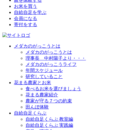
農を体験する
お米を買う
自給自足を学ぶ
会員になる
寄付をする
メダカのがっこうとは
メダカのがっこうとは
理事長 中村陽子より・・・
メダカのがっこうライフ
年間スケジュール
研究していること
花まる農家とお米
食べるお米を選びましょう
花まる農家紹介
農家が守る７つの約束
田んぼ体験
自給自足くらぶ
自給自足くらぶ 教室編
自給自足くらぶ 実践編