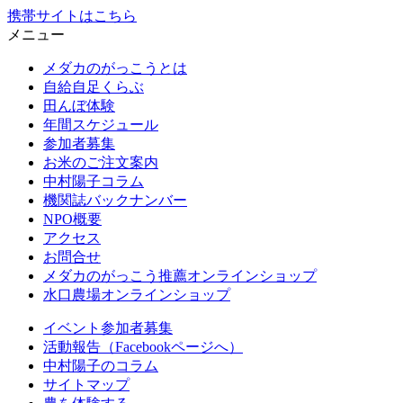
携帯サイトはこちら
メニュー
メダカのがっこうとは
自給自足くらぶ
田んぼ体験
年間スケジュール
参加者募集
お米のご注文案内
中村陽子コラム
機関誌バックナンバー
NPO概要
アクセス
お問合せ
メダカのがっこう推薦オンラインショップ
水口農場オンラインショップ
イベント参加者募集
活動報告（Facebookページへ）
中村陽子のコラム
サイトマップ