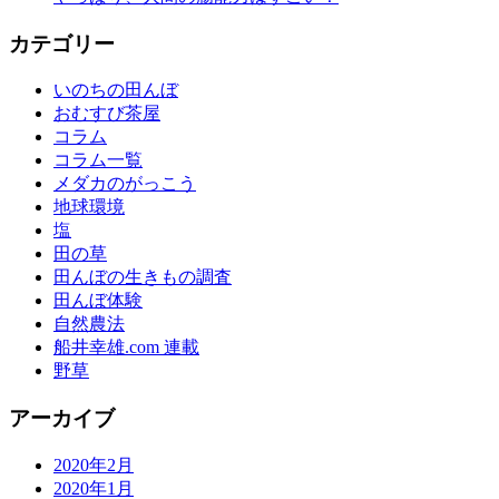
カテゴリー
いのちの田んぼ
おむすび茶屋
コラム
コラム一覧
メダカのがっこう
地球環境
塩
田の草
田んぼの生きもの調査
田んぼ体験
自然農法
船井幸雄.com 連載
野草
アーカイブ
2020年2月
2020年1月