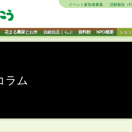
イベント参加者募集
活動報告（Fa
花まる農家とお米
自給自足くらぶ
資料館
NPO概要
ショッ
コラム
月