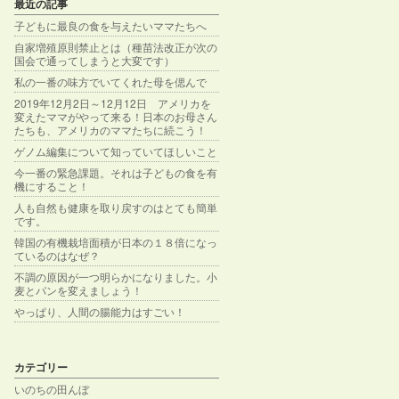
最近の記事
子どもに最良の食を与えたいママたちへ
自家増殖原則禁止とは（種苗法改正が次の
国会で通ってしまうと大変です）
私の一番の味方でいてくれた母を偲んで
2019年12月2日～12月12日 アメリカを
変えたママがやって来る！日本のお母さん
たちも、アメリカのママたちに続こう！
ゲノム編集について知っていてほしいこと
今一番の緊急課題。それは子どもの食を有
機にすること！
人も自然も健康を取り戻すのはとても簡単
です。
韓国の有機栽培面積が日本の１８倍になっ
ているのはなぜ？
不調の原因が一つ明らかになりました。小
麦とパンを変えましょう！
やっぱり、人間の腸能力はすごい！
カテゴリー
いのちの田んぼ