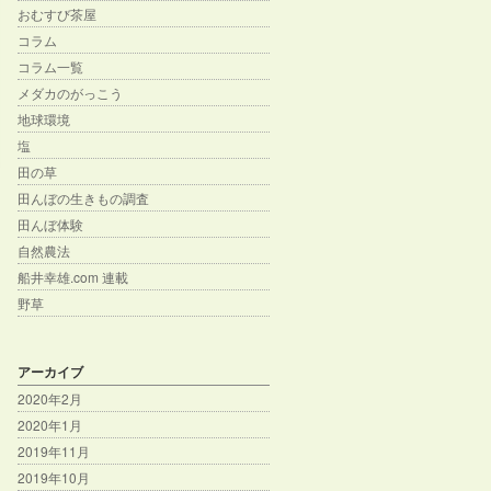
おむすび茶屋
コラム
コラム一覧
メダカのがっこう
地球環境
塩
田の草
田んぼの生きもの調査
田んぼ体験
自然農法
船井幸雄.com 連載
野草
アーカイブ
2020年2月
2020年1月
2019年11月
2019年10月