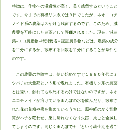
特徴は、作物への浸透性が高く、長く残留するということ
です。今までの有機リン系では３日でしたが、ネオニコチ
ノイド系の農薬は３か月も残留するのです。このため、減
農薬を可能にした農薬として評価されました。現在、減農
薬=エコ農産物=特別栽培＝認証農作物などは、農薬の成分
を半分にするか、散布する回数を半分にすることが条件な
のです。
この農薬の危険性は、使い始めてすぐ１９９０年代にミ
ツバチの大量死という形で現れました。有機リン系の農薬
とは違い、触れても即死するわけではないのですが、ネオ
ニコチノイドが溶けている田んぼの水を飲んだり、散布さ
れた花の花粉や蜜を集めているうちに、脳神経のかく乱物
質がハチを狂わせ、巣に帰れなくなり失踪、巣ごと全滅し
てしまうのです。同じく田んぼでヤゴという幼生期を過ご