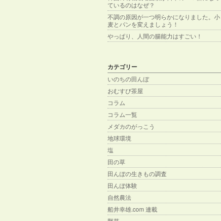
ているのはなぜ？
不調の原因が一つ明らかになりました。小
麦とパンを変えましょう！
やっぱり、人間の腸能力はすごい！
カテゴリー
いのちの田んぼ
おむすび茶屋
コラム
コラム一覧
メダカのがっこう
地球環境
塩
田の草
田んぼの生きもの調査
田んぼ体験
自然農法
船井幸雄.com 連載
野草