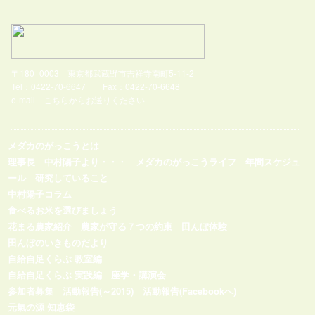
〒180−0003 東京都武蔵野市吉祥寺南町5-11-2
Tel：0422-70-6647 Fax：0422-70-6648
e-mail
こちらからお送りください
メダカのがっこうとは
理事長 中村陽子より・・・
メダカのがっこうライフ
年間スケジュ
ール
研究していること
中村陽子コラム
食べるお米を選びましょう
花まる農家紹介
農家が守る７つの約束
田んぼ体験
田んぼのいきものだより
自給自足くらぶ 教室編
自給自足くらぶ 実践編
座学・講演会
参加者募集
活動報告(～2015)
活動報告(Facebookへ)
元氣の源 知恵袋