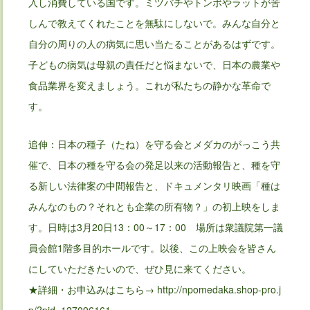
入し消費している国です。ミツバチやトンボやラットが苦
しんで教えてくれたことを無駄にしないで。みんな自分と
自分の周りの人の病気に思い当たることがあるはずです。
子どもの病気は母親の責任だと悩まないで、日本の農業や
食品業界を変えましょう。これが私たちの静かな革命で
す。
追伸：日本の種子（たね）を守る会とメダカのがっこう共
催で、日本の種を守る会の発足以来の活動報告と、種を守
る新しい法律案の中間報告と、ドキュメンタリ映画「種は
みんなのもの？それとも企業の所有物？」の初上映をしま
す。日時は3月20日13：00～17：00 場所は衆議院第一議
員会館1階多目的ホールです。以後、この上映会を皆さん
にしていただきたいので、ぜひ見に来てください。
★詳細・お申込みはこちら→ http://npomedaka.shop-pro.j