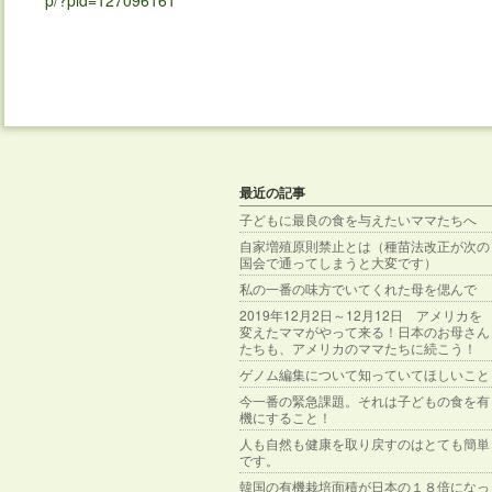
p/?pid=127096161
最近の記事
子どもに最良の食を与えたいママたちへ
自家増殖原則禁止とは（種苗法改正が次の
国会で通ってしまうと大変です）
私の一番の味方でいてくれた母を偲んで
2019年12月2日～12月12日 アメリカを
変えたママがやって来る！日本のお母さん
たちも、アメリカのママたちに続こう！
ゲノム編集について知っていてほしいこと
今一番の緊急課題。それは子どもの食を有
機にすること！
人も自然も健康を取り戻すのはとても簡単
です。
韓国の有機栽培面積が日本の１８倍になっ