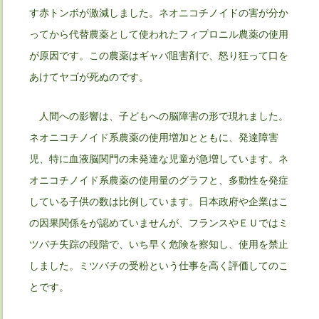
す赤トンボが激減しました。ネオニコチノイドの害が分か
ってから代替農薬として使われたフィプロニル農薬の使用
が原因です。この農薬はギャバ阻害剤で、怒り狂って口を
あけてヤゴが死ぬのです。
人間への影響は、子どもへの脳障害の形で現れました。
ネオニコチノイド系農薬の使用増加とともに、発達障害
児、特に血液脳関門の未発達な児童が急増しています。ネ
オニコチノイド系農薬の使用量のグラフと、多動性を発症
している子供の数は比例しています。日本政府や企業はこ
の因果関係をが認めていませんが、フランスやＥＵではミ
ツバチ失踪の段階で、いち早く危険を察知し、使用を禁止
しました。ミツバチの受粉という仕事を高く評価してのこ
とです。