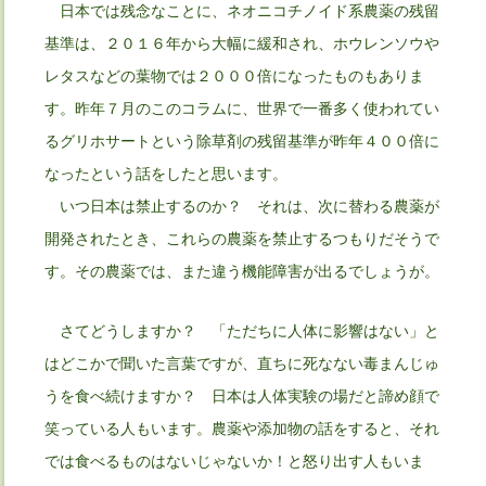
日本では残念なことに、ネオニコチノイド系農薬の残留
基準は、２０１６年から大幅に緩和され、ホウレンソウや
レタスなどの葉物では２０００倍になったものもありま
す。昨年７月のこのコラムに、世界で一番多く使われてい
るグリホサートという除草剤の残留基準が昨年４００倍に
なったという話をしたと思います。
いつ日本は禁止するのか？ それは、次に替わる農薬が
開発されたとき、これらの農薬を禁止するつもりだそうで
す。その農薬では、また違う機能障害が出るでしょうが。
さてどうしますか？ 「ただちに人体に影響はない」と
はどこかで聞いた言葉ですが、直ちに死なない毒まんじゅ
うを食べ続けますか？ 日本は人体実験の場だと諦め顔で
笑っている人もいます。農薬や添加物の話をすると、それ
では食べるものはないじゃないか！と怒り出す人もいま