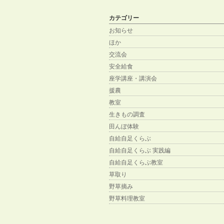
カテゴリー
お知らせ
ほか
交流会
安全給食
座学講座・講演会
援農
教室
生きもの調査
田んぼ体験
自給自足くらぶ
自給自足くらぶ 実践編
自給自足くらぶ教室
草取り
野草摘み
野草料理教室