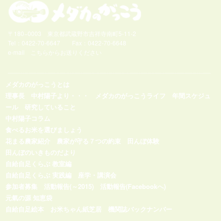
〒180−0003 東京都武蔵野市吉祥寺南町5-11-2
Tel：0422-70-6647 Fax：0422-70-6648
e-mail
こちらからお送りください
メダカのがっこうとは
理事長 中村陽子より・・・
メダカのがっこうライフ
年間スケジュ
ール
研究していること
中村陽子コラム
食べるお米を選びましょう
花まる農家紹介
農家が守る７つの約束
田んぼ体験
田んぼのいきものだより
自給自足くらぶ 教室編
自給自足くらぶ 実践編
座学・講演会
参加者募集
活動報告(～2015)
活動報告(Facebookへ)
元氣の源 知恵袋
自給自足絵本
お米ちゃん紙芝居
機関誌バックナンバー