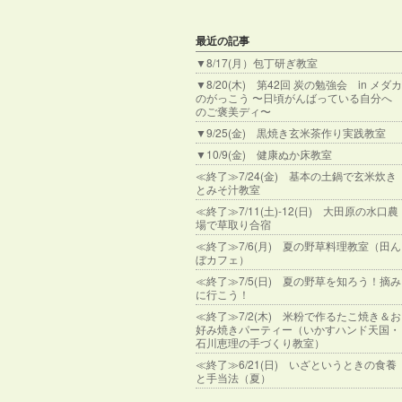
最近の記事
▼8/17(月）包丁研ぎ教室
▼8/20(木) 第42回 炭の勉強会 in メダカ
のがっこう 〜日頃がんばっている自分へ
のご褒美ディ〜
▼9/25(金) 黒焼き玄米茶作り実践教室
▼10/9(金) 健康ぬか床教室
≪終了≫7/24(金) 基本の土鍋で玄米炊き
とみそ汁教室
≪終了≫7/11(土)-12(日) 大田原の水口農
場で草取り合宿
≪終了≫7/6(月) 夏の野草料理教室（田ん
ぼカフェ）
≪終了≫7/5(日) 夏の野草を知ろう！摘み
に行こう！
≪終了≫7/2(木) 米粉で作るたこ焼き＆お
好み焼きパーティー（いかすハンド天国・
石川恵理の手づくり教室）
≪終了≫6/21(日) いざというときの食養
と手当法（夏）