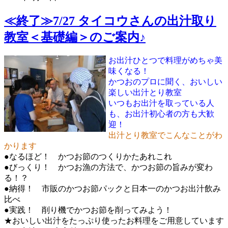
≪終了≫7/27 タイコウさんの出汁取り
教室＜基礎編＞のご案内♪
お出汁ひとつで料理がめちゃ美
味くなる！
かつおのプロに聞く、おいしい
楽しい出汁とり教室
いつもお出汁を取っている人
も、お出汁初心者の方も大歓
迎！
出汁とり教室でこんなことがわ
かります
●なるほど！ かつお節のつくりかたあれこれ
●びっくり！ かつお漁の方法で、かつお節の旨みが変わ
る！？
●納得！ 市販のかつお節パックと日本一のかつお出汁飲み
比べ
●実践！ 削り機でかつお節を削ってみよう！
★おいしい出汁をたっぷり使ったお料理をご用意しています