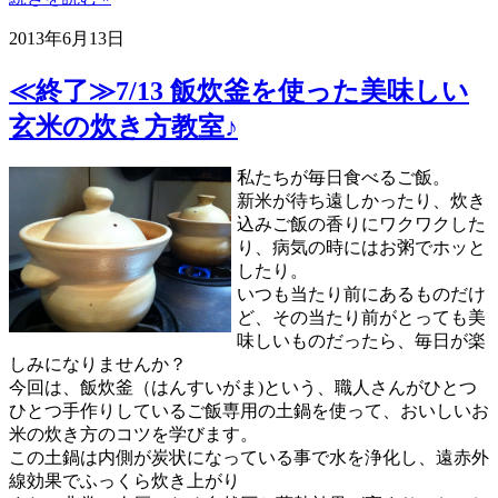
2013年6月13日
≪終了≫7/13 飯炊釜を使った美味しい
玄米の炊き方教室♪
私たちが毎日食べるご飯。
新米が待ち遠しかったり、炊き
込みご飯の香りにワクワクした
り、病気の時にはお粥でホッと
したり。
いつも当たり前にあるものだけ
ど、その当たり前がとっても美
味しいものだったら、毎日が楽
しみになりませんか？
今回は、飯炊釜（はんすいがま)という、職人さんがひとつ
ひとつ手作りしているご飯専用の土鍋を使って、おいしいお
米の炊き方のコツを学びます。
この土鍋は内側が炭状になっている事で水を浄化し、遠赤外
線効果でふっくら炊き上がり