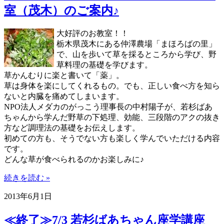
室（茂木）のご案内♪
大好評のお教室！！
栃木県茂木にある仲澤農場「まほろばの里」
で、山を歩いて草を採るところから学び、野
草料理の基礎を学びます。
草かんむりに楽と書いて「薬」。
草は身体を楽にしてくれるもの。でも、正しい食べ方を知ら
ないと内臓を痛めてしまいます。
NPO法人メダカのがっこう理事長の中村陽子が、若杉ばあ
ちゃんから学んだ野草の下処理、効能、三段階のアクの抜き
方など調理法の基礎をお伝えします。
初めての方も、そうでない方も楽しく学んでいただける内容
です。
どんな草が食べられるのかお楽しみに♪
続きを読む »
2013年6月1日
≪終了≫7/3 若杉ばあちゃん座学講座