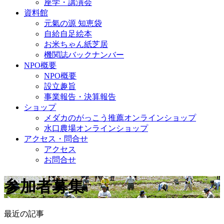
座学・講演会
資料館
元氣の源 知恵袋
自給自足絵本
お米ちゃん紙芝居
機関誌バックナンバー
NPO概要
NPO概要
設立趣旨
事業報告・決算報告
ショップ
メダカのがっこう推薦オンラインショップ
水口農場オンラインショップ
アクセス・問合せ
アクセス
お問合せ
参加者募集
最近の記事