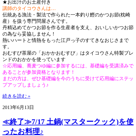
★お出汁のお土産付き
講師のタイコウさんは…
伝統ある漁法・製法で作られた一本釣り鰹のかつお節(枕崎
産）を扱う専門問屋さんです。
丹精込めてかつお節を作る生産者を支え、おいしいかつお節
の為なら妥協しません！
熱いハートと情熱をもった江戸っ子のすてきなおじさまで
す。
おむすび茶屋の「おかかおむすび」はタイコウさん特製ブレ
ンドのおかかを使っています
☆応用編、蕎麦つゆ編に参加するには、基礎編を受講済みで
あることが参加資格となります！
まだの方は、ぜひ基礎編を今のうちに受けて応用編にステッ
プアップしましょう♪
続きを読む »
2013年6月13日
≪終了≫7/17 土鍋(マスタークック)を使
ったお料理♪