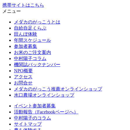
携帯サイトはこちら
メニュー
メダカのがっこうとは
自給自足くらぶ
田んぼ体験
年間スケジュール
参加者募集
お米のご注文案内
中村陽子コラム
機関誌バックナンバー
NPO概要
アクセス
お問合せ
メダカのがっこう推薦オンラインショップ
水口農場オンラインショップ
イベント参加者募集
活動報告（Facebookページへ）
中村陽子のコラム
サイトマップ