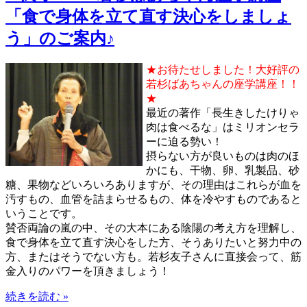
「食で身体を立て直す決心をしましょ
う」のご案内♪
★お待たせしました！大好評の
若杉ばあちゃんの座学講座！！
★
最近の著作「長生きしたけりゃ
肉は食べるな」はミリオンセラ
ーに迫る勢い！
摂らない方が良いものは肉のほ
かにも、干物、卵、乳製品、砂
糖、果物などいろいろありますが、その理由はこれらが血を
汚すもの、血管を詰まらせるもの、体を冷やすものであると
いうことです。
賛否両論の嵐の中、その大本にある陰陽の考え方を理解し、
食で身体を立て直す決心をした方、そうありたいと努力中の
方、またはそうでない方も。若杉友子さんに直接会って、筋
金入りのパワーを頂きましょう！
続きを読む »