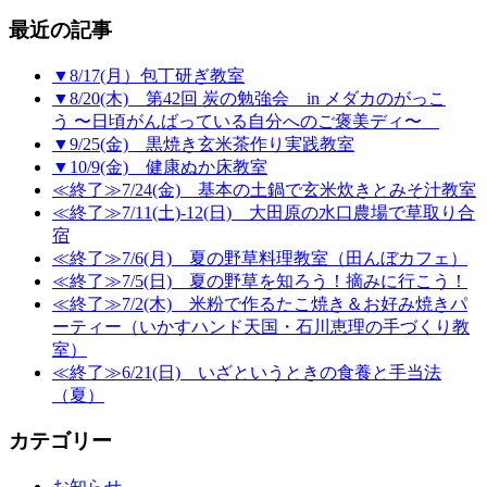
最近の記事
▼8/17(月）包丁研ぎ教室
▼8/20(木) 第42回 炭の勉強会 in メダカのがっこ
う 〜日頃がんばっている自分へのご褒美ディ〜
▼9/25(金) 黒焼き玄米茶作り実践教室
▼10/9(金) 健康ぬか床教室
≪終了≫7/24(金) 基本の土鍋で玄米炊きとみそ汁教室
≪終了≫7/11(土)-12(日) 大田原の水口農場で草取り合
宿
≪終了≫7/6(月) 夏の野草料理教室（田んぼカフェ）
≪終了≫7/5(日) 夏の野草を知ろう！摘みに行こう！
≪終了≫7/2(木) 米粉で作るたこ焼き＆お好み焼きパ
ーティー（いかすハンド天国・石川恵理の手づくり教
室）
≪終了≫6/21(日) いざというときの食養と手当法
（夏）
カテゴリー
お知らせ