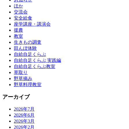
ほか
交流会
安全給食
座学講座・講演会
援農
教室
生きもの調査
田んぼ体験
自給自足くらぶ
自給自足くらぶ 実践編
自給自足くらぶ教室
草取り
野草摘み
野草料理教室
アーカイブ
2026年7月
2026年6月
2026年3月
2026年2月