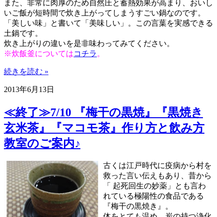
また、非常に肉厚のため自然圧と蓄熱効果が高まり、おいし
いご飯が短時間で炊き上がってしまうすごい鍋なのです。
「美しい味」と書いて「美味しい」。この言葉を実感できる
土鍋です。
炊き上がりの違いを是非味わってみてください。
※炊飯釜については
コチラ
。
続きを読む »
2013年6月13日
≪終了≫7/10 『梅干の黒焼』『黒焼き
玄米茶』『マコモ茶』作り方と飲み方
教室のご案内♪
古くは江戸時代に疫病から村を
救った言い伝えもあり、昔から
「 起死回生の妙薬」とも言わ
れている極陽性の食品である
『梅干の黒焼き』。
体をとても温め、炭の持つ浄化