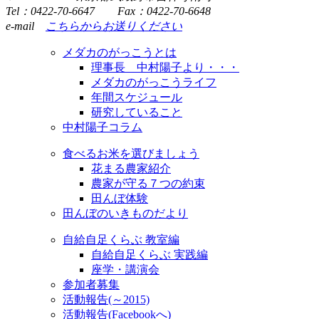
Tel：0422-70-6647 Fax：0422-70-6648
e-mail
こちらからお送りください
メダカのがっこうとは
理事長 中村陽子より・・・
メダカのがっこうライフ
年間スケジュール
研究していること
中村陽子コラム
食べるお米を選びましょう
花まる農家紹介
農家が守る７つの約束
田んぼ体験
田んぼのいきものだより
自給自足くらぶ 教室編
自給自足くらぶ 実践編
座学・講演会
参加者募集
活動報告(～2015)
活動報告(Facebookへ)