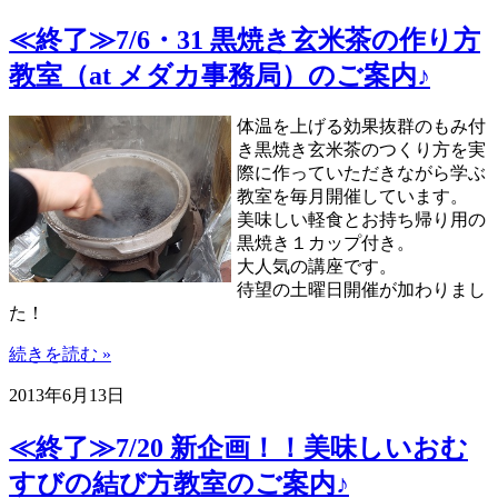
≪終了≫7/6・31 黒焼き玄米茶の作り方
教室（at メダカ事務局）のご案内♪
体温を上げる効果抜群のもみ付
き黒焼き玄米茶のつくり方を実
際に作っていただきながら学ぶ
教室を毎月開催しています。
美味しい軽食とお持ち帰り用の
黒焼き１カップ付き。
大人気の講座です。
待望の土曜日開催が加わりまし
た！
続きを読む »
2013年6月13日
≪終了≫7/20 新企画！！美味しいおむ
すびの結び方教室のご案内♪