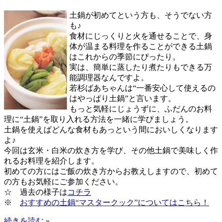
土鍋が初めてという方も、そうでない方
も♪
食材にじっくりと火を通せることで、身
体が温まる料理を作ることができる土鍋
はこれからの季節にぴったり。
実は、簡単に蒸したり煮たりもできる万
能調理器なんですよ。
若杉ばあちゃんは“一番安心して使えるの
はやっぱり土鍋”と言います。
もっと気軽にじょうずに、ふだんのお料
理に“土鍋”を取り入れる方法を一緒に学びましょう。
土鍋を使えばどんな食材もあっという間においしくなります
よ♪
今回は玄米・白米の炊き方を学び、その他土鍋で美味しく作
れるお料理を紹介します。
初めての方にはご飯の炊き方からお教えしますので、初めて
の方もお気軽にご参加ください。
☆ 過去の様子は
コチラ
※
おすすめの土鍋“マスタークック”についてはこちら！
続きを読む »