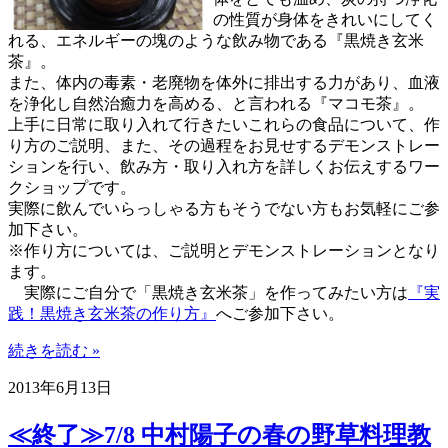
の性質が身体をきれいにしてく
れる、エネルギーの塊のような飲み物である『黒焼き玄米
茶』。
また、体内の毒素・老廃物を体外に排出する力があり、血液
を浄化し自然治癒力を高める、と言われる『マコモ茶』。
上手に日常に取り入れて行きたいこれらの食品について、作
り方のご説明、また、その過程をお見せするデモンストレー
ションを行い、飲み方・取り入れ方を詳しくお伝えするワー
クショップです。
実際に飲んでいらっしゃる方もそうでない方もお気軽にご参
加下さい。
※作り方については、ご説明とデモンストレーションとなり
ます。
実際にご自分で「黒焼き玄米茶」を作ってみたい方は
『実
践！黒焼き玄米茶の作り方』
へご参加下さい。
続きを読む »
2013年6月13日
≪終了≫7/8 中村陽子の春の野草料理教