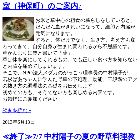
室（神保町）のご案内♪
お米と草中心の粗食の暮らしをしていると、
だんだん血がきれいになって、細胞と内臓が
元気になります。
すると、体だけでなく、生き方、考え方も変
わってきて、自分自身が生まれ変われるから不思議です。
草かんむりに楽と書いて「薬」。
草は体を楽にしてくれるもの。でも正しい食べ方を知らない
と内蔵を痛めてしまいます。
そこで、NPO法人メダカのがっこう理事長の中村陽子が、
若杉ばあちゃんに学んだ野草の下処理、効能、三段階のアク
の抜き方の調理法の基礎をお伝えします。
初めての方も、そうでない方も楽しめる内容です。
お気軽にご参加ください。
続きを読む »
2013年6月13日
≪終了≫7/7 中村陽子の夏の野草料理教