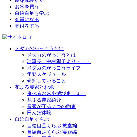
農を体験する
お米を買う
自給自足を学ぶ
会員になる
寄付をする
メダカのがっこうとは
メダカのがっこうとは
理事長 中村陽子より・・・
メダカのがっこうライフ
年間スケジュール
研究していること
花まる農家とお米
食べるお米を選びましょう
花まる農家紹介
農家が守る７つの約束
田んぼ体験
自給自足くらぶ
自給自足くらぶ 教室編
自給自足くらぶ 実践編