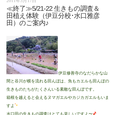
2011年3月17日
≪終了≫5/21-22 生きもの調査＆
田植え体験（伊豆分校･水口雅彦
田）のご案内♪
伊豆修善寺のなだらかな山
間と谷川が横を流れる田んぼは、魚もカエルも田んぼの
生きものたちがたくさんいる素敵な田んぼです。
箱根を越えると会えるヌマガエルやカジカガエルもいま
すよ
水口田の生きもの調査はとても楽しいですよ〜