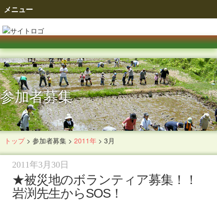
メニュー
参加者募集
トップ
>
参加者募集
>
2011年
>
3月
参加者募集
2011年3月30日
★被災地のボランティア募集！！
岩渕先生からSOS！