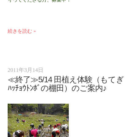
続きを読む »
2011年3月14日
≪終了≫5/14 田植え体験（もてぎ
ﾊｯﾁｮｳﾄﾝﾎﾞの棚田）のご案内♪