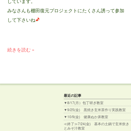
しています。
みなさんも棚田復元プロジェクトにたくさん誘って参加
して下さいね
続きを読む »
最近の記事
▼8/17(月）包丁研ぎ教室
▼9/25(金) 黒焼き玄米茶作り実践教室
▼10/9(金) 健康ぬか床教室
≪終了≫7/24(金) 基本の土鍋で玄米炊き
とみそ汁教室