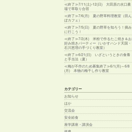
≪終了≫7/11(土)-12(日) 大田原の水口農
場で草取り合宿
≪終了≫7/6(月) 夏の野草料理教室（田ん
ぼカフェ）
≪終了≫7/5(日) 夏の野草を知ろう！摘み
に行こう！
≪終了≫7/2(木) 米粉で作るたこ焼き＆お
好み焼きパーティー（いかすハンド天国・
石川恵理の手づくり教室）
≪終了≫6/21(日) いざというときの食養
と手当法（夏）
≪梅が不作のため募集終了≫6/1(月)～6/8
(月) 本物の梅干し作り教室
カテゴリー
お知らせ
ほか
交流会
安全給食
座学講座・講演会
援農