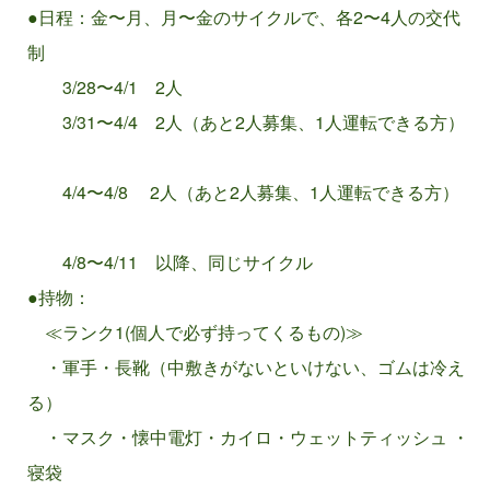
●日程：金〜月、月〜金のサイクルで、各2〜4人の交代
参加者募集
制
3/28〜4/1 2人
3/31〜4/4 2人（あと2人募集、1人運転できる方）
4/4〜4/8 2人（あと2人募集、1人運転できる方）
参加者募集
4/8〜4/11 以降、同じサイクル
●持物：
≪ランク1(個人で必ず持ってくるもの)≫
・軍手・長靴（中敷きがないといけない、ゴムは冷え
参加者募集
る）
・マスク・懐中電灯・カイロ・ウェットティッシュ ・
寝袋