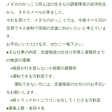
メダカのがっこう田んぼの生きもの調査隊長の岩渕先生
参加者募集
から、ＳＯＳメールが来ました。
それを受けて、メダカのがっこうでは、今後４〜５日の
交替で４人体制で現地の支援に向かいたいと考えていま
す。
お手伝いいただける方、ぜひご一報下さい。
参加者募集
●主な仕事の内容：支援物資の仕分け作業と避難所まで
の物資の運搬
※物資が行き渡らない小規模の避難所
※運転できる方歓迎です。
運転できない方には、支援物資の仕分けのお手伝い
参加者募集
をお願いします。
※軽トラックやミニワゴンを出してくださる方歓迎
●募集人数：各回４名