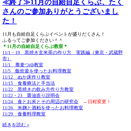
≪終了≫11月の自給自足くらぶ、たく
さんのご参加ありがとうございまし
た！
11月も自給自足くらぶイベントが盛りだくさん！
ふるってご参加ください＾＾
＊11月の自給自足くらぶ教室＊
11/1・19 黒焼き玄米茶の作り方 実践編（東京・武蔵野
市）
11/1 蕎麦つゆ教室
11/5 飯炊釜を使ったお料理教室
11/12 ぬか床作り教室
11/15 食養療法と手当法
11/22 黒焼きの飲み方作り方教室
11/22・23 醤油造り説明会
11/24 食とお米とその周辺の研究会
←日程変更！
11/26 米麹と酒粕を使ったお料理教室
11/29 食養料理教室
続きを読む »