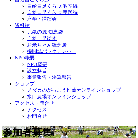
自給自足くらぶ 教室編
自給自足くらぶ 実践編
座学・講演会
資料館
元氣の源 知恵袋
自給自足絵本
お米ちゃん紙芝居
機関誌バックナンバー
NPO概要
NPO概要
設立趣旨
事業報告・決算報告
ショップ
メダカのがっこう推薦オンラインショップ
水口農場オンラインショップ
アクセス・問合せ
アクセス
お問合せ
参加者募集