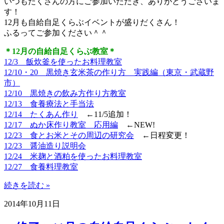
いつもたくさんの方にご参加いただき、ありがとうございま
す！
12月も自給自足くらぶイベントが盛りだくさん！
ふるってご参加ください＾＾
＊12月の自給自足くらぶ教室＊
12/3 飯炊釜を使ったお料理教室
12/10・20 黒焼き玄米茶の作り方 実践編（東京・武蔵野
市）
12/10 黒焼きの飲み方作り方教室
12/13 食養療法と手当法
12/14 たくあん作り
←11/5追加！
12/17 ぬか床作り教室 応用編
←NEW!
12/23 食とお米とその周辺の研究会
←日程変更！
12/23 醤油造り説明会
12/24 米麹と酒粕を使ったお料理教室
12/27 食養料理教室
続きを読む »
2014年10月11日