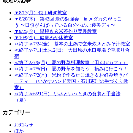
最近の記事
▼8/17(月）包丁研ぎ教室
▼8/20(木) 第42回 炭の勉強会 in メダカのがっこ
う 〜日頃がんばっている自分へのご褒美ディ〜
▼9/25(金) 黒焼き玄米茶作り実践教室
▼10/9(金) 健康ぬか床教室
≪終了≫7/24(金) 基本の土鍋で玄米炊きとみそ汁教室
≪終了≫7/11(土)-12(日) 大田原の水口農場で草取り合
宿
≪終了≫7/6(月) 夏の野草料理教室（田んぼカフェ）
≪終了≫7/5(日) 夏の野草を知ろう！摘みに行こう！
≪終了≫7/2(木) 米粉で作るたこ焼き＆お好み焼きパ
ーティー（いかすハンド天国・石川恵理の手づくり教
室）
≪終了≫6/21(日) いざというときの食養と手当法
（夏）
カテゴリー
お知らせ
ほか