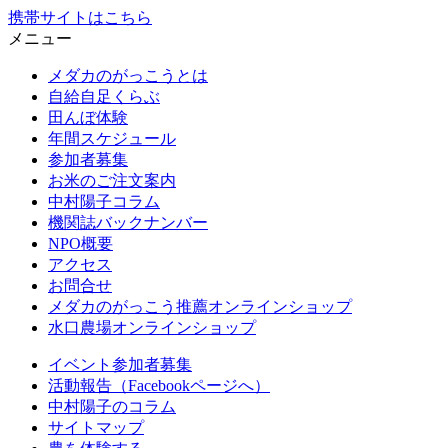
携帯サイトはこちら
メニュー
メダカのがっこうとは
自給自足くらぶ
田んぼ体験
年間スケジュール
参加者募集
お米のご注文案内
中村陽子コラム
機関誌バックナンバー
NPO概要
アクセス
お問合せ
メダカのがっこう推薦オンラインショップ
水口農場オンラインショップ
イベント参加者募集
活動報告（Facebookページへ）
中村陽子のコラム
サイトマップ