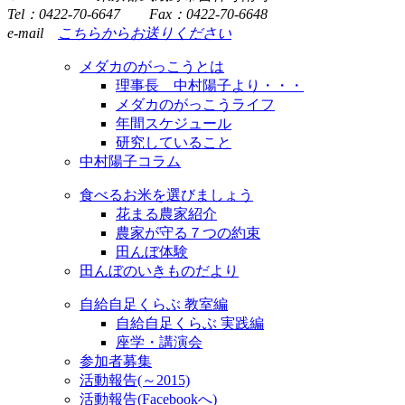
Tel：0422-70-6647 Fax：0422-70-6648
e-mail
こちらからお送りください
メダカのがっこうとは
理事長 中村陽子より・・・
メダカのがっこうライフ
年間スケジュール
研究していること
中村陽子コラム
食べるお米を選びましょう
花まる農家紹介
農家が守る７つの約束
田んぼ体験
田んぼのいきものだより
自給自足くらぶ 教室編
自給自足くらぶ 実践編
座学・講演会
参加者募集
活動報告(～2015)
活動報告(Facebookへ)