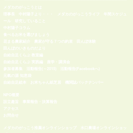
メダカのがっこうとは
理事長 中村陽子より・・・
メダカのがっこうライフ
年間スケジュ
ール
研究していること
中村陽子コラム
食べるお米を選びましょう
花まる農家紹介
農家が守る７つの約束
田んぼ体験
田んぼのいきものだより
自給自足くらぶ 教室編
自給自足くらぶ 実践編
座学・講演会
参加者募集
活動報告(～2015)
活動報告(Facebookへ)
元氣の源 知恵袋
自給自足絵本
お米ちゃん紙芝居
機関誌バックナンバー
NPO概要
設立趣旨
事業報告・決算報告
アクセス
お問合せ
メダカのがっこう推薦オンラインショップ
水口農場オンラインショッ