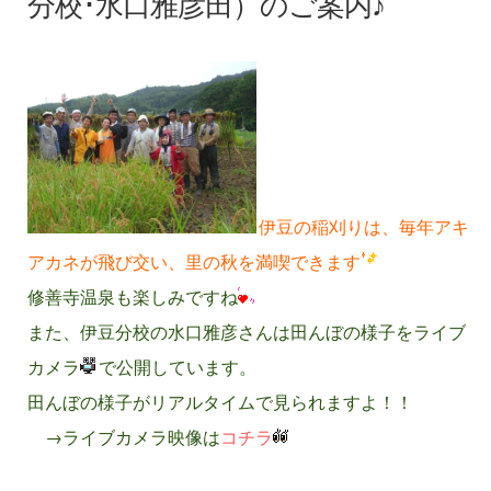
分校･水口雅彦田）のご案内♪
参加者募集
伊豆の稲刈りは、毎年アキ
アカネが飛び交い、里の秋を満喫できます
参加者募集
修善寺温泉も楽しみですね
また、伊豆分校の水口雅彦さんは田んぼの様子をライブ
カメラ
で公開しています。
田んぼの様子がリアルタイムで見られますよ！！
参加者募集
→ライブカメラ映像は
コチラ