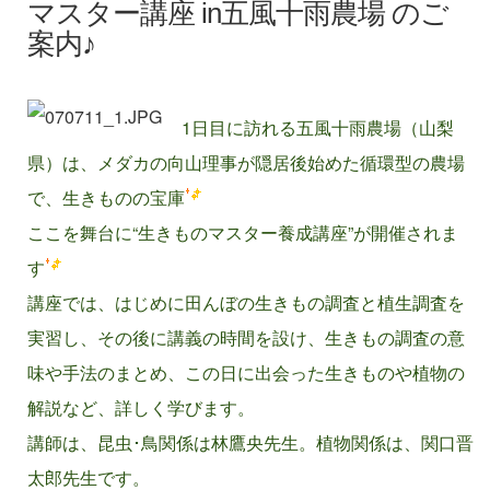
マスター講座 in五風十雨農場 のご
案内♪
1日目に訪れる五風十雨農場（山梨
県）は、メダカの向山理事が隠居後始めた循環型の農場
で、生きものの宝庫
ここを舞台に“生きものマスター養成講座”が開催されま
す
講座では、はじめに田んぼの生きもの調査と植生調査を
実習し、その後に講義の時間を設け、生きもの調査の意
味や手法のまとめ、この日に出会った生きものや植物の
解説など、詳しく学びます。
講師は、昆虫･鳥関係は林鷹央先生。植物関係は、関口晋
太郎先生です。