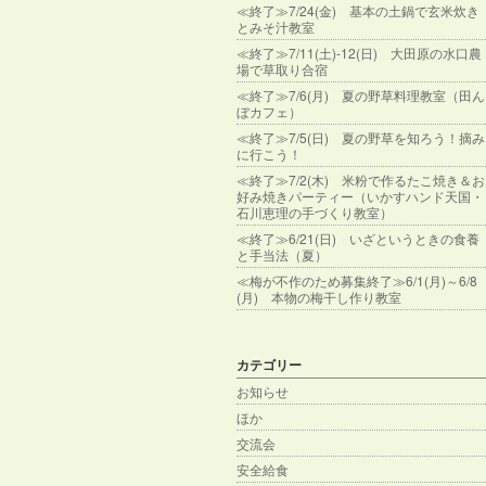
≪終了≫7/24(金) 基本の土鍋で玄米炊き
とみそ汁教室
≪終了≫7/11(土)-12(日) 大田原の水口農
場で草取り合宿
≪終了≫7/6(月) 夏の野草料理教室（田ん
ぼカフェ）
≪終了≫7/5(日) 夏の野草を知ろう！摘み
に行こう！
≪終了≫7/2(木) 米粉で作るたこ焼き＆お
好み焼きパーティー（いかすハンド天国・
石川恵理の手づくり教室）
≪終了≫6/21(日) いざというときの食養
と手当法（夏）
≪梅が不作のため募集終了≫6/1(月)～6/8
(月) 本物の梅干し作り教室
カテゴリー
お知らせ
ほか
交流会
安全給食