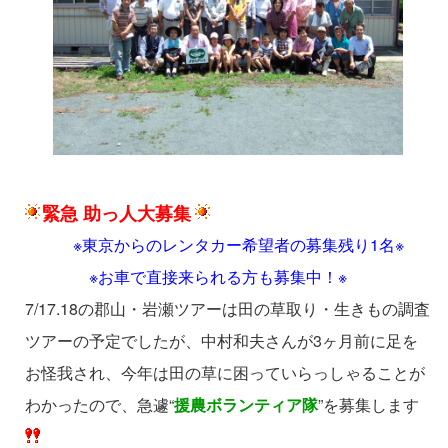
緊急 助っ人大募集
※東京からのレンタカー希望者の募集残り1名※
※お車で直接来られる方も募集中！※
7/17.18の郡山・岩瀬ツアーは田の草取り・生きもの調査
ツアーの予定でしたが、中村和夫さんが3ヶ月前に足を
お怪我され、今年は田の草に困っていらっしゃることが
わかったので、急遽“
援農ボランティア隊
”を募集します