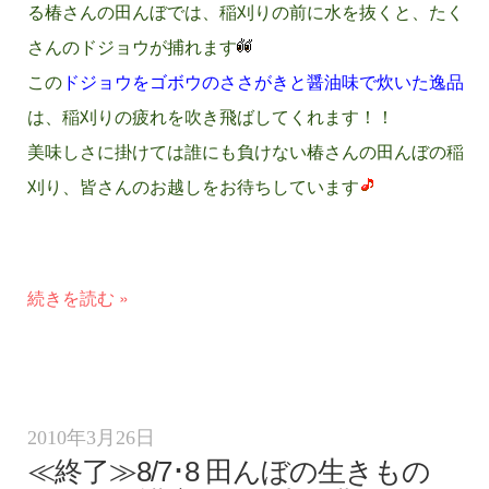
る椿さんの田んぼでは、稲刈りの前に水を抜くと、たく
さんのドジョウが捕れます
この
ドジョウをゴボウのささがきと醤油味で炊いた逸品
参加者募集
は、稲刈りの疲れを吹き飛ばしてくれます！！
美味しさに掛けては誰にも負けない椿さんの田んぼの稲
刈り、皆さんのお越しをお待ちしています
参加者募集
続きを読む »
2010年3月26日
≪終了≫8/7･8 田んぼの生きもの