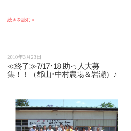
続きを読む »
2010年3月23日
≪終了≫7/17･18 助っ人大募
集！！（郡山･中村農場＆岩瀬）♪