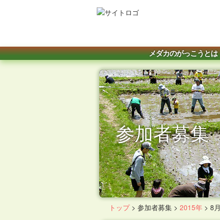
メダカのがっこうとは
参加者募集
トップ
>
参加者募集
>
2015年
>
8