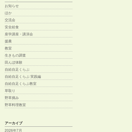
お知らせ
ほか
交流会
安全給食
座学講座・講演会
援農
教室
生きもの調査
田んぼ体験
自給自足くらぶ
自給自足くらぶ 実践編
自給自足くらぶ教室
草取り
野草摘み
野草料理教室
アーカイブ
2026年7月