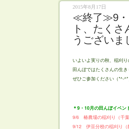
2015年8月17日
≪終了≫9・
参加者募集
ト、たくさ
うございま
いよいよ実りの秋、稲刈り
田んぼではたくさんの生き
ぜひご参加ください（*^-^*
＊9・10月の田んぼイベン
9/6 椿農場の稲刈り（千
9/12 伊豆分校の稲刈り