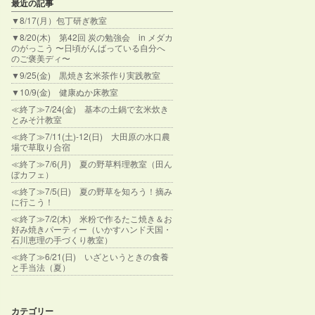
最近の記事
▼8/17(月）包丁研ぎ教室
▼8/20(木) 第42回 炭の勉強会 in メダカ
のがっこう 〜日頃がんばっている自分へ
のご褒美ディ〜
▼9/25(金) 黒焼き玄米茶作り実践教室
▼10/9(金) 健康ぬか床教室
≪終了≫7/24(金) 基本の土鍋で玄米炊き
とみそ汁教室
≪終了≫7/11(土)-12(日) 大田原の水口農
場で草取り合宿
≪終了≫7/6(月) 夏の野草料理教室（田ん
ぼカフェ）
≪終了≫7/5(日) 夏の野草を知ろう！摘み
に行こう！
≪終了≫7/2(木) 米粉で作るたこ焼き＆お
好み焼きパーティー（いかすハンド天国・
石川恵理の手づくり教室）
≪終了≫6/21(日) いざというときの食養
と手当法（夏）
カテゴリー