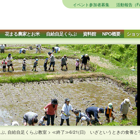
イベント参加者募集
活動報告（Fa
花まる農家とお米
自給自足くらぶ
資料館
NPO概要
ショッ
らぶ
,
自給自足くらぶ教室
>
≪終了≫6/21(日) いざというときの食養