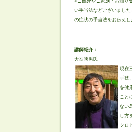
※ご自身やご家族・お知り
い手当法などございました
の症状の手当法をお伝えし
講師紹介：
大友映男氏
現在
手技
を健
こと
ない
し方
クロ