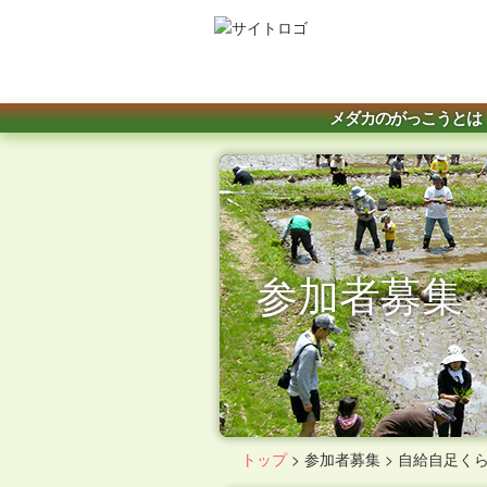
メダカのがっこうとは
参加者募集
トップ
>
参加者募集
>
自給自足く