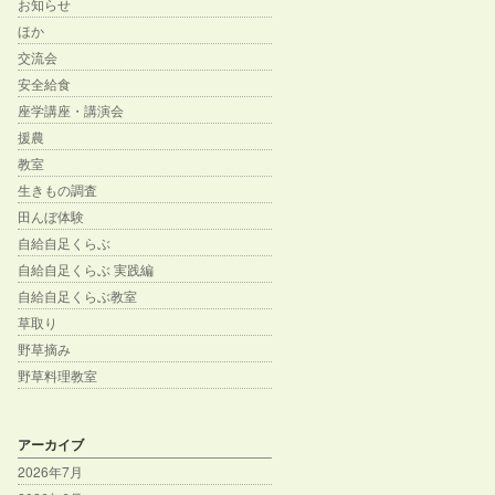
お知らせ
ほか
交流会
安全給食
座学講座・講演会
援農
教室
生きもの調査
田んぼ体験
自給自足くらぶ
自給自足くらぶ 実践編
自給自足くらぶ教室
草取り
野草摘み
野草料理教室
アーカイブ
2026年7月