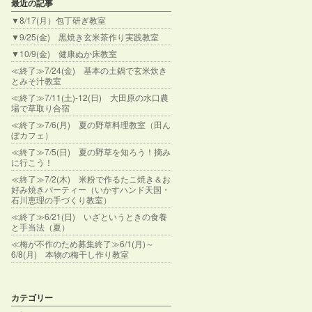
最近の記事
▼8/17(月）包丁研ぎ教室
▼9/25(金) 黒焼き玄米茶作り実践教室
▼10/9(金) 健康ぬか床教室
≪終了≫7/24(金) 基本の土鍋で玄米炊き
とみそ汁教室
≪終了≫7/11(土)-12(日) 大田原の水口農
場で草取り合宿
≪終了≫7/6(月) 夏の野草料理教室（田ん
ぼカフェ）
≪終了≫7/5(日) 夏の野草を知ろう！摘み
に行こう！
≪終了≫7/2(木) 米粉で作るたこ焼き＆お
好み焼きパーティー（いかすハンド天国・
石川恵理の手づくり教室）
≪終了≫6/21(日) いざというときの食養
と手当法（夏）
≪梅が不作のため募集終了≫6/1(月)～
6/8(月) 本物の梅干し作り教室
カテゴリー