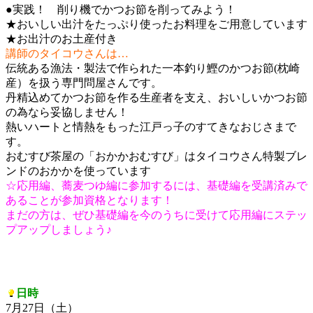
●実践！ 削り機でかつお節を削ってみよう！
★おいしい出汁をたっぷり使ったお料理をご用意しています
★お出汁のお土産付き
講師のタイコウさんは…
伝統ある漁法・製法で作られた一本釣り鰹のかつお節(枕崎
産）を扱う専門問屋さんです。
丹精込めてかつお節を作る生産者を支え、おいしいかつお節
の為なら妥協しません！
熱いハートと情熱をもった江戸っ子のすてきなおじさまで
す。
おむすび茶屋の「おかかおむすび」はタイコウさん特製ブレ
ンドのおかかを使っています
☆応用編、蕎麦つゆ編に参加するには、基礎編を受講済みで
あることが参加資格となります！
まだの方は、ぜひ基礎編を今のうちに受けて応用編にステッ
プアップしましょう♪
日時
7月27日（土）