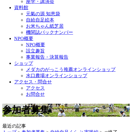
座学・講演会
資料館
元氣の源 知恵袋
自給自足絵本
お米ちゃん紙芝居
機関誌バックナンバー
NPO概要
NPO概要
設立趣旨
事業報告・決算報告
ショップ
メダカのがっこう推薦オンラインショップ
水口農場オンラインショップ
アクセス・問合せ
アクセス
お問合せ
参加者募集
最近の記事