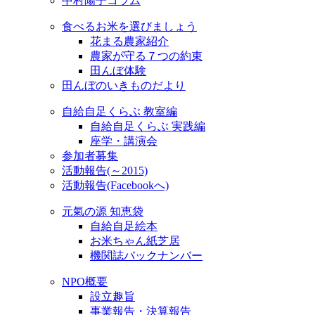
中村陽子コラム
食べるお米を選びましょう
花まる農家紹介
農家が守る７つの約束
田んぼ体験
田んぼのいきものだより
自給自足くらぶ 教室編
自給自足くらぶ 実践編
座学・講演会
参加者募集
活動報告(～2015)
活動報告(Facebookへ)
元氣の源 知恵袋
自給自足絵本
お米ちゃん紙芝居
機関誌バックナンバー
NPO概要
設立趣旨
事業報告・決算報告