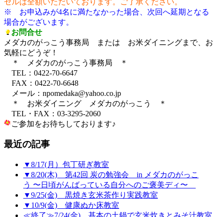
セルは全額いただいております。ご了承ください。
※ お申込みが4名に満たなかった場合、次回へ延期となる
場合がございます。
お問合せ
メダカのがっこう事務局 または お米ダイニングまで、お
気軽にどうぞ！
＊ メダカのがっこう事務局 ＊
TEL：0422-70-6647
FAX：0422-70-6648
メール：npomedaka@yahoo.co.jp
＊ お米ダイニング メダカのがっこう ＊
TEL・FAX：03-3295-2060
ご参加をお待ちしております♪
最近の記事
▼8/17(月）包丁研ぎ教室
▼8/20(木) 第42回 炭の勉強会 in メダカのがっこ
う 〜日頃がんばっている自分へのご褒美ディ〜
▼9/25(金) 黒焼き玄米茶作り実践教室
▼10/9(金) 健康ぬか床教室
≪終了≫7/24(金) 基本の土鍋で玄米炊きとみそ汁教室