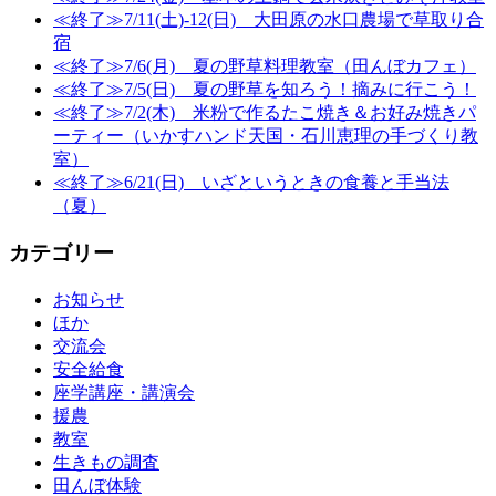
≪終了≫7/11(土)-12(日) 大田原の水口農場で草取り合
宿
≪終了≫7/6(月) 夏の野草料理教室（田んぼカフェ）
≪終了≫7/5(日) 夏の野草を知ろう！摘みに行こう！
≪終了≫7/2(木) 米粉で作るたこ焼き＆お好み焼きパ
ーティー（いかすハンド天国・石川恵理の手づくり教
室）
≪終了≫6/21(日) いざというときの食養と手当法
（夏）
カテゴリー
お知らせ
ほか
交流会
安全給食
座学講座・講演会
援農
教室
生きもの調査
田んぼ体験