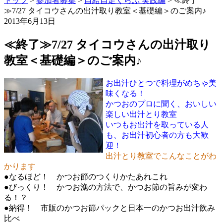
トップ
>
参加者募集
>
自給自足くらぶ 実践編
>
≪終了
≫7/27 タイコウさんの出汁取り教室＜基礎編＞のご案内♪
2013年6月13日
≪終了≫7/27 タイコウさんの出汁取り
教室＜基礎編＞のご案内♪
お出汁ひとつで料理がめちゃ美
味くなる！
かつおのプロに聞く、おいしい
楽しい出汁とり教室
いつもお出汁を取っている人
も、お出汁初心者の方も大歓
迎！
出汁とり教室でこんなことがわ
かります
●なるほど！ かつお節のつくりかたあれこれ
●びっくり！ かつお漁の方法で、かつお節の旨みが変わ
る！？
●納得！ 市販のかつお節パックと日本一のかつお出汁飲み
比べ