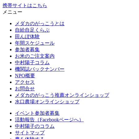
携帯サイトはこちら
メニュー
メダカのがっこうとは
自給自足くらぶ
田んぼ体験
年間スケジュール
参加者募集
お米のご注文案内
中村陽子コラム
機関誌バックナンバー
NPO概要
アクセス
お問合せ
メダカのがっこう推薦オンラインショップ
水口農場オンラインショップ
イベント参加者募集
活動報告（Facebookページへ）
中村陽子のコラム
サイトマップ