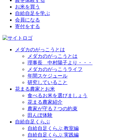
農を体験する
お米を買う
自給自足を学ぶ
会員になる
寄付をする
メダカのがっこうとは
メダカのがっこうとは
理事長 中村陽子より・・・
メダカのがっこうライフ
年間スケジュール
研究していること
花まる農家とお米
食べるお米を選びましょう
花まる農家紹介
農家が守る７つの約束
田んぼ体験
自給自足くらぶ
自給自足くらぶ 教室編
自給自足くらぶ 実践編