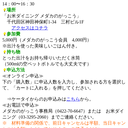
14：00〜16：30
場所
「お米ダイニング メダカのがっこう」
千代田区神田神保町1-34 三村ビル1F
アクセスはコチラ
参加費
5,000円（メダカのがっこう会員 4,000円）
※出汁を使った美味しいごはん付き。
持ち物
とった出汁をお持ち帰りいただく水筒
（500mlの空ペットボトルでも大丈夫です）
申込方法
≪オンライン申込≫
下の「購入数」に申込人数を入力し、参加される方を選択し
て、「カートに入れる」を押してください。
⇒ケータイからのお申込みは
こちら
から。
≪お電話で申込≫
メダカのがっこう事務局（0422-70-6647）または お米ダイ
ニング（03-3295-2060）までご連絡ください。
※ 材料準備の関係で、前日キャンセルは半額、当日キャン