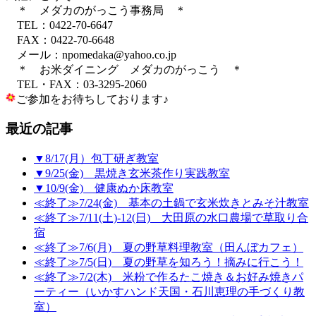
＊ メダカのがっこう事務局 ＊
TEL：0422-70-6647
FAX：0422-70-6648
メール：npomedaka@yahoo.co.jp
＊ お米ダイニング メダカのがっこう ＊
TEL・FAX：03-3295-2060
ご参加をお待ちしております♪
最近の記事
▼8/17(月）包丁研ぎ教室
▼9/25(金) 黒焼き玄米茶作り実践教室
▼10/9(金) 健康ぬか床教室
≪終了≫7/24(金) 基本の土鍋で玄米炊きとみそ汁教室
≪終了≫7/11(土)-12(日) 大田原の水口農場で草取り合
宿
≪終了≫7/6(月) 夏の野草料理教室（田んぼカフェ）
≪終了≫7/5(日) 夏の野草を知ろう！摘みに行こう！
≪終了≫7/2(木) 米粉で作るたこ焼き＆お好み焼きパ
ーティー（いかすハンド天国・石川恵理の手づくり教
室）