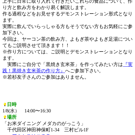
上手に日常に取り入れて行きたいこれらの食品について、作
り方と飲み方をわかり易く解説します。
作る過程などをお見せするデモンストレーション形式となり
ます。
実際に飲んでいらっしゃる方もそうでない方もお気軽にご参
加下さい。
今回は、ヤーコン茶の飲み方、よもぎ茶やよもぎ足湯につい
てもご説明させて頂きます！！
※作り方については、ご説明とデモンストレーションとなり
ます。
実際にご自分で「黒焼き玄米茶」を作ってみたい方は
『実
践！黒焼き玄米茶の作り方』
へご参加下さい。
※若杉友子さんのご参加はありません。
日時
1/8(水） 14:00〜16:30
場所
「お米ダイニング メダカのがっこう」
千代田区神田神保町1-34 三村ビル1F