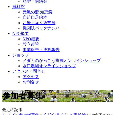
座学・講演会
資料館
元氣の源 知恵袋
自給自足絵本
お米ちゃん紙芝居
機関誌バックナンバー
NPO概要
NPO概要
設立趣旨
事業報告・決算報告
ショップ
メダカのがっこう推薦オンラインショップ
水口農場オンラインショップ
アクセス・問合せ
アクセス
お問合せ
参加者募集
最近の記事