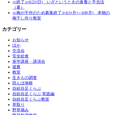
≪終了≫6/21(日) いざというときの食養と手当法
（夏）
≪梅が不作のため募集終了≫6/1(月)～6/8(月) 本物の
梅干し作り教室
カテゴリー
お知らせ
ほか
交流会
安全給食
座学講座・講演会
援農
教室
生きもの調査
田んぼ体験
自給自足くらぶ
自給自足くらぶ 実践編
自給自足くらぶ教室
草取り
野草摘み