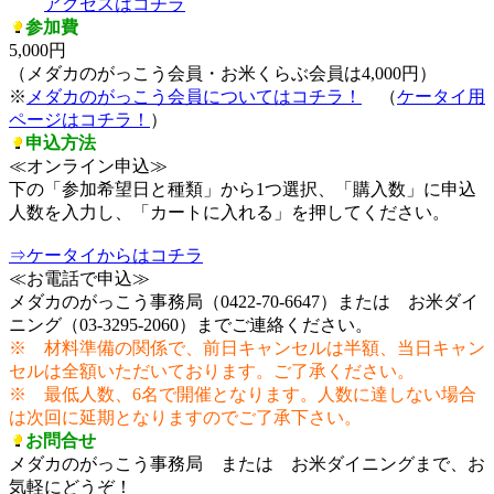
アクセスはコチラ
参加費
5,000円
（メダカのがっこう会員・お米くらぶ会員は4,000円）
※
メダカのがっこう会員についてはコチラ！
（
ケータイ用
ページはコチラ！
）
申込方法
≪オンライン申込≫
下の「参加希望日と種類」から1つ選択、「購入数」に申込
人数を入力し、「カートに入れる」を押してください。
⇒ケータイからはコチラ
≪お電話で申込≫
メダカのがっこう事務局（0422-70-6647）または お米ダイ
ニング（03-3295-2060）までご連絡ください。
※ 材料準備の関係で、前日キャンセルは半額、当日キャン
セルは全額いただいております。ご了承ください。
※ 最低人数、6名で開催となります。人数に達しない場合
は次回に延期となりますのでご了承下さい。
お問合せ
メダカのがっこう事務局 または お米ダイニングまで、お
気軽にどうぞ！