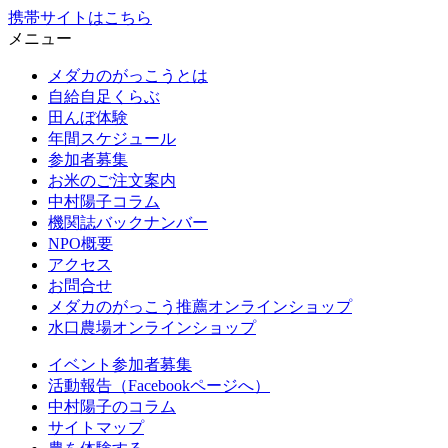
携帯サイトはこちら
メニュー
メダカのがっこうとは
自給自足くらぶ
田んぼ体験
年間スケジュール
参加者募集
お米のご注文案内
中村陽子コラム
機関誌バックナンバー
NPO概要
アクセス
お問合せ
メダカのがっこう推薦オンラインショップ
水口農場オンラインショップ
イベント参加者募集
活動報告（Facebookページへ）
中村陽子のコラム
サイトマップ