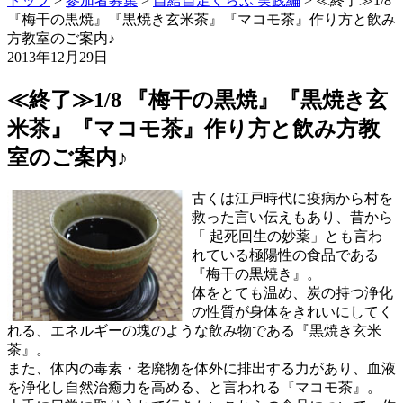
トップ
>
参加者募集
>
自給自足くらぶ 実践編
>
≪終了≫1/8
『梅干の黒焼』『黒焼き玄米茶』『マコモ茶』作り方と飲み
方教室のご案内♪
2013年12月29日
≪終了≫1/8 『梅干の黒焼』『黒焼き玄
米茶』『マコモ茶』作り方と飲み方教
室のご案内♪
古くは江戸時代に疫病から村を
救った言い伝えもあり、昔から
「 起死回生の妙薬」とも言わ
れている極陽性の食品である
『梅干の黒焼き』。
体をとても温め、炭の持つ浄化
の性質が身体をきれいにしてく
れる、エネルギーの塊のような飲み物である『黒焼き玄米
茶』。
また、体内の毒素・老廃物を体外に排出する力があり、血液
を浄化し自然治癒力を高める、と言われる『マコモ茶』。