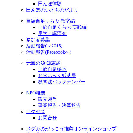
田んぼ体験
田んぼのいきものだより
自給自足くらぶ 教室編
自給自足くらぶ 実践編
座学・講演会
参加者募集
活動報告(～2015)
活動報告(Facebookへ)
元氣の源 知恵袋
自給自足絵本
お米ちゃん紙芝居
機関誌バックナンバー
NPO概要
設立趣旨
事業報告・決算報告
アクセス
お問合せ
メダカのがっこう推薦オンラインショップ