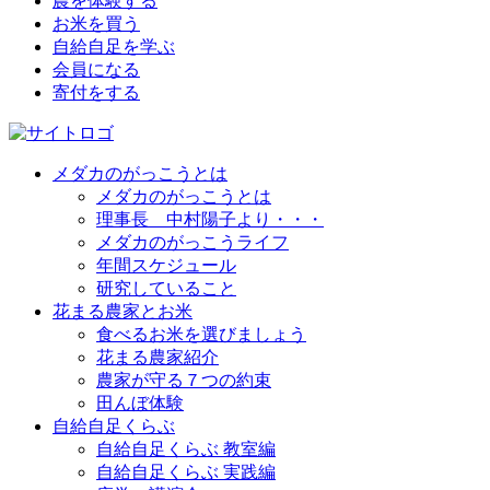
農を体験する
お米を買う
自給自足を学ぶ
会員になる
寄付をする
メダカのがっこうとは
メダカのがっこうとは
理事長 中村陽子より・・・
メダカのがっこうライフ
年間スケジュール
研究していること
花まる農家とお米
食べるお米を選びましょう
花まる農家紹介
農家が守る７つの約束
田んぼ体験
自給自足くらぶ
自給自足くらぶ 教室編
自給自足くらぶ 実践編