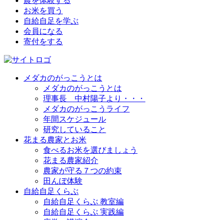
農を体験する
お米を買う
自給自足を学ぶ
会員になる
寄付をする
メダカのがっこうとは
メダカのがっこうとは
理事長 中村陽子より・・・
メダカのがっこうライフ
年間スケジュール
研究していること
花まる農家とお米
食べるお米を選びましょう
花まる農家紹介
農家が守る７つの約束
田んぼ体験
自給自足くらぶ
自給自足くらぶ 教室編
自給自足くらぶ 実践編