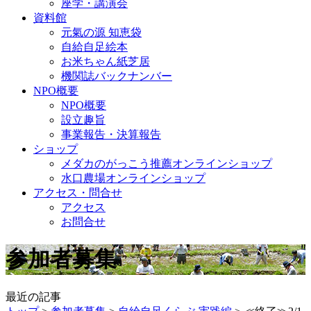
座学・講演会
資料館
元氣の源 知恵袋
自給自足絵本
お米ちゃん紙芝居
機関誌バックナンバー
NPO概要
NPO概要
設立趣旨
事業報告・決算報告
ショップ
メダカのがっこう推薦オンラインショップ
水口農場オンラインショップ
アクセス・問合せ
アクセス
お問合せ
参加者募集
最近の記事