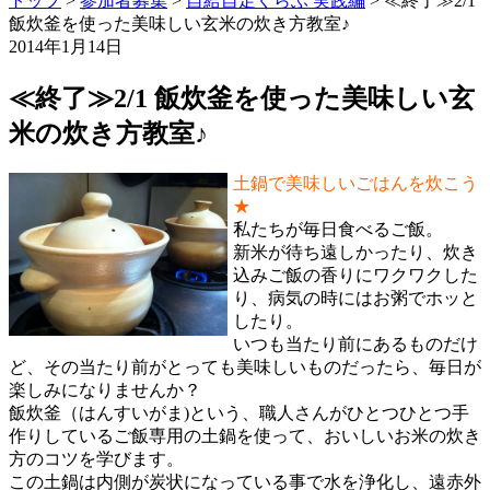
トップ
>
参加者募集
>
自給自足くらぶ 実践編
>
≪終了≫2/1
飯炊釜を使った美味しい玄米の炊き方教室♪
2014年1月14日
≪終了≫2/1 飯炊釜を使った美味しい玄
米の炊き方教室♪
土鍋で美味しいごはんを炊こう
★
私たちが毎日食べるご飯。
新米が待ち遠しかったり、炊き
込みご飯の香りにワクワクした
り、病気の時にはお粥でホッと
したり。
いつも当たり前にあるものだけ
ど、その当たり前がとっても美味しいものだったら、毎日が
楽しみになりませんか？
飯炊釜（はんすいがま)という、職人さんがひとつひとつ手
作りしているご飯専用の土鍋を使って、おいしいお米の炊き
方のコツを学びます。
この土鍋は内側が炭状になっている事で水を浄化し、遠赤外