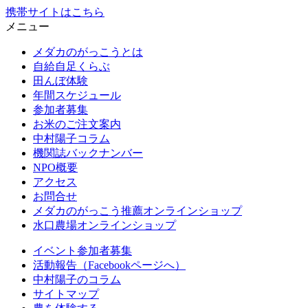
携帯サイトはこちら
メニュー
メダカのがっこうとは
自給自足くらぶ
田んぼ体験
年間スケジュール
参加者募集
お米のご注文案内
中村陽子コラム
機関誌バックナンバー
NPO概要
アクセス
お問合せ
メダカのがっこう推薦オンラインショップ
水口農場オンラインショップ
イベント参加者募集
活動報告（Facebookページへ）
中村陽子のコラム
サイトマップ