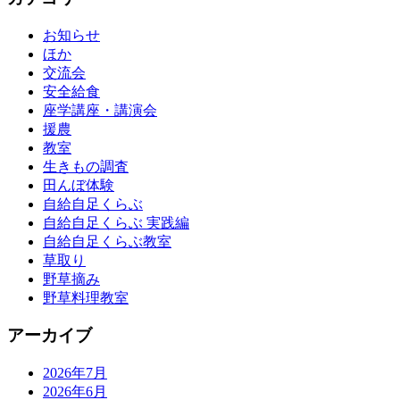
お知らせ
ほか
交流会
安全給食
座学講座・講演会
援農
教室
生きもの調査
田んぼ体験
自給自足くらぶ
自給自足くらぶ 実践編
自給自足くらぶ教室
草取り
野草摘み
野草料理教室
アーカイブ
2026年7月
2026年6月