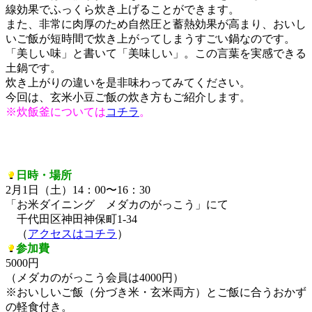
線効果でふっくら炊き上げることができます。
また、非常に肉厚のため自然圧と蓄熱効果が高まり、おいし
いご飯が短時間で炊き上がってしまうすごい鍋なのです。
「美しい味」と書いて「美味しい」。この言葉を実感できる
土鍋です。
炊き上がりの違いを是非味わってみてください。
今回は、玄米小豆ご飯の炊き方もご紹介します。
※炊飯釜については
コチラ
。
日時・場所
2月1日（土）14：00〜16：30
「お米ダイニング メダカのがっこう」にて
千代田区神田神保町1-34
（
アクセスはコチラ
）
参加費
5000円
（メダカのがっこう会員は4000円）
※おいしいご飯（分づき米・玄米両方）とご飯に合うおかず
の軽食付き。