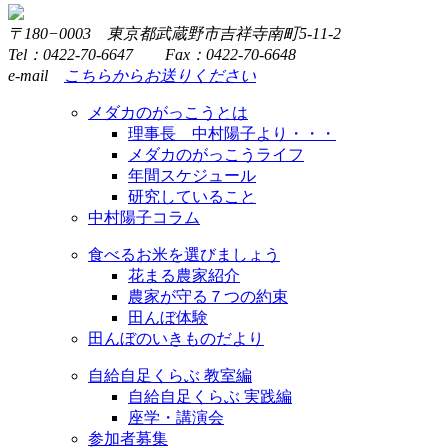
〒180−0003 東京都武蔵野市吉祥寺南町5-11-2
Tel：0422-70-6647 Fax：0422-70-6648
e-mail
こちらからお送りください
メダカのがっこうとは
理事長 中村陽子より・・・
メダカのがっこうライフ
年間スケジュール
研究していること
中村陽子コラム
食べるお米を選びましょう
花まる農家紹介
農家が守る７つの約束
田んぼ体験
田んぼのいきものだより
自給自足くらぶ 教室編
自給自足くらぶ 実践編
座学・講演会
参加者募集