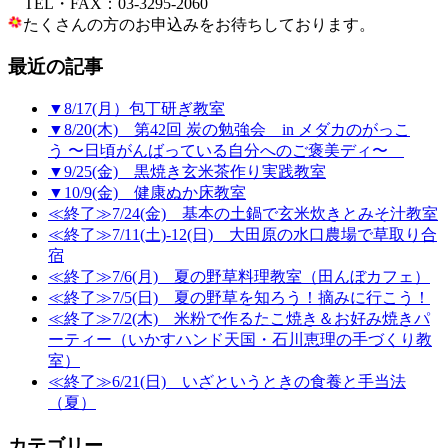
TEL・FAX：03-3295-2060
たくさんの方のお申込みをお待ちしております。
最近の記事
▼8/17(月）包丁研ぎ教室
▼8/20(木) 第42回 炭の勉強会 in メダカのがっこ
う 〜日頃がんばっている自分へのご褒美ディ〜
▼9/25(金) 黒焼き玄米茶作り実践教室
▼10/9(金) 健康ぬか床教室
≪終了≫7/24(金) 基本の土鍋で玄米炊きとみそ汁教室
≪終了≫7/11(土)-12(日) 大田原の水口農場で草取り合
宿
≪終了≫7/6(月) 夏の野草料理教室（田んぼカフェ）
≪終了≫7/5(日) 夏の野草を知ろう！摘みに行こう！
≪終了≫7/2(木) 米粉で作るたこ焼き＆お好み焼きパ
ーティー（いかすハンド天国・石川恵理の手づくり教
室）
≪終了≫6/21(日) いざというときの食養と手当法
（夏）
カテゴリー