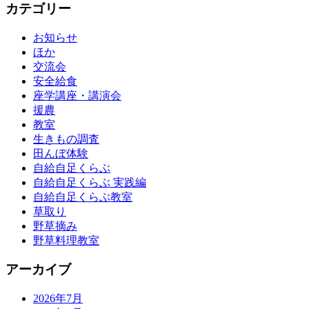
カテゴリー
お知らせ
ほか
交流会
安全給食
座学講座・講演会
援農
教室
生きもの調査
田んぼ体験
自給自足くらぶ
自給自足くらぶ 実践編
自給自足くらぶ教室
草取り
野草摘み
野草料理教室
アーカイブ
2026年7月