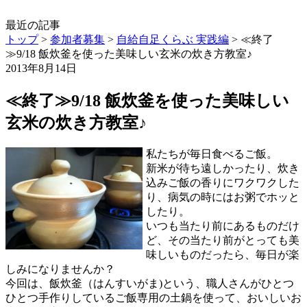
最近の記事
トップ
>
参加者募集
>
自給自足くらぶ 実践編
>
≪終了
≫9/18 飯炊釜を使った美味しい玄米の炊き方教室♪
2013年8月14日
≪終了≫9/18 飯炊釜を使った美味しい
玄米の炊き方教室♪
私たちが毎日食べるご飯。
新米が待ち遠しかったり、炊き
込みご飯の香りにワクワクした
り、病気の時にはお粥でホッと
したり。
いつも当たり前にあるものだけ
ど、その当たり前がとっても美
味しいものだったら、毎日が楽
しみになりませんか？
今回は、飯炊釜（はんすいがま)という、職人さんがひとつ
ひとつ手作りしているご飯専用の土鍋を使って、おいしいお