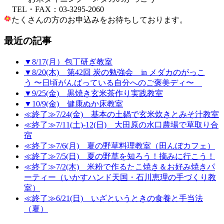
TEL・FAX：03-3295-2060
たくさんの方のお申込みをお待ちしております。
最近の記事
▼8/17(月）包丁研ぎ教室
▼8/20(木) 第42回 炭の勉強会 in メダカのがっこ
う 〜日頃がんばっている自分へのご褒美ディ〜
▼9/25(金) 黒焼き玄米茶作り実践教室
▼10/9(金) 健康ぬか床教室
≪終了≫7/24(金) 基本の土鍋で玄米炊きとみそ汁教室
≪終了≫7/11(土)-12(日) 大田原の水口農場で草取り合
宿
≪終了≫7/6(月) 夏の野草料理教室（田んぼカフェ）
≪終了≫7/5(日) 夏の野草を知ろう！摘みに行こう！
≪終了≫7/2(木) 米粉で作るたこ焼き＆お好み焼きパ
ーティー（いかすハンド天国・石川恵理の手づくり教
室）
≪終了≫6/21(日) いざというときの食養と手当法
（夏）