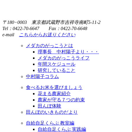
〒180−0003 東京都武蔵野市吉祥寺南町5-11-2
Tel：0422-70-6647 Fax：0422-70-6648
e-mail
こちらからお送りください
メダカのがっこうとは
理事長 中村陽子より・・・
メダカのがっこうライフ
年間スケジュール
研究していること
中村陽子コラム
食べるお米を選びましょう
花まる農家紹介
農家が守る７つの約束
田んぼ体験
田んぼのいきものだより
自給自足くらぶ 教室編
自給自足くらぶ 実践編