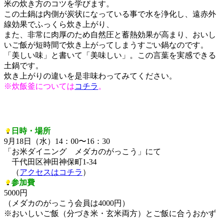
米の炊き方のコツを学びます。
この土鍋は内側が炭状になっている事で水を浄化し、遠赤外
線効果でふっくら炊き上がり、
また、非常に肉厚のため自然圧と蓄熱効果が高まり、おいし
いご飯が短時間で炊き上がってしまうすごい鍋なのです。
「美しい味」と書いて「美味しい」。この言葉を実感できる
土鍋です。
炊き上がりの違いを是非味わってみてください。
※炊飯釜については
コチラ
。
日時・場所
9月18日（水）14：00〜16：30
「お米ダイニング メダカのがっこう」にて
千代田区神田神保町1-34
（
アクセスはコチラ
）
参加費
5000円
（メダカのがっこう会員は4000円）
※おいしいご飯（分づき米・玄米両方）とご飯に合うおかず