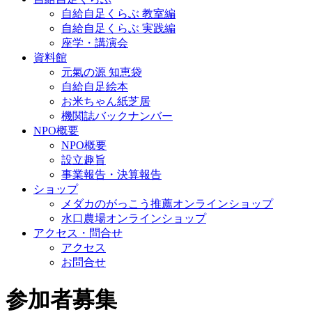
自給自足くらぶ 教室編
自給自足くらぶ 実践編
座学・講演会
資料館
元氣の源 知恵袋
自給自足絵本
お米ちゃん紙芝居
機関誌バックナンバー
NPO概要
NPO概要
設立趣旨
事業報告・決算報告
ショップ
メダカのがっこう推薦オンラインショップ
水口農場オンラインショップ
アクセス・問合せ
アクセス
お問合せ
参加者募集