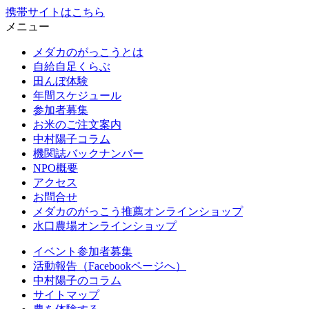
携帯サイトはこちら
メニュー
メダカのがっこうとは
自給自足くらぶ
田んぼ体験
年間スケジュール
参加者募集
お米のご注文案内
中村陽子コラム
機関誌バックナンバー
NPO概要
アクセス
お問合せ
メダカのがっこう推薦オンラインショップ
水口農場オンラインショップ
イベント参加者募集
活動報告（Facebookページへ）
中村陽子のコラム
サイトマップ