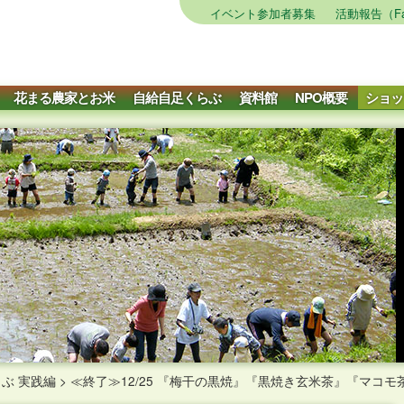
イベント参加者募集
活動報告（Fa
花まる農家とお米
自給自足くらぶ
資料館
NPO概要
ショッ
ぶ 実践編
>
≪終了≫12/25 『梅干の黒焼』『黒焼き玄米茶』『マコ