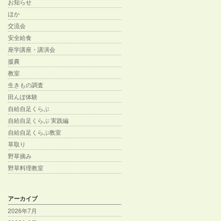
お知らせ
ほか
交流会
安全給食
座学講座・講演会
援農
教室
生きもの調査
田んぼ体験
自給自足くらぶ
自給自足くらぶ 実践編
自給自足くらぶ教室
草取り
野草摘み
野草料理教室
アーカイブ
2026年7月