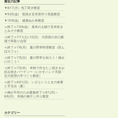
最近の記事
▼8/17(月）包丁研ぎ教室
▼9/25(金) 黒焼き玄米茶作り実践教室
▼10/9(金) 健康ぬか床教室
≪終了≫7/24(金) 基本の土鍋で玄米炊き
とみそ汁教室
≪終了≫7/11(土)-12(日) 大田原の水口農
場で草取り合宿
≪終了≫7/6(月) 夏の野草料理教室（田ん
ぼカフェ）
≪終了≫7/5(日) 夏の野草を知ろう！摘み
に行こう！
≪終了≫7/2(木) 米粉で作るたこ焼き＆お
好み焼きパーティー（いかすハンド天国・
石川恵理の手づくり教室）
≪終了≫6/21(日) いざというときの食養
と手当法（夏）
≪梅が不作のため募集終了≫6/1(月)～
6/8(月) 本物の梅干し作り教室
カテゴリー