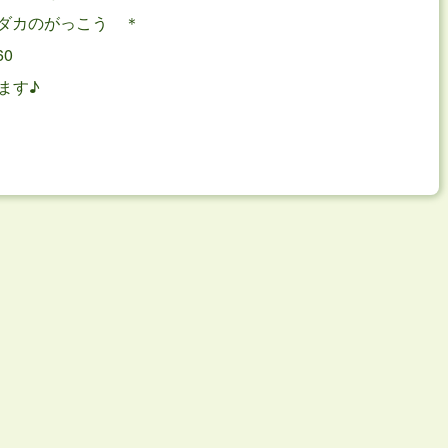
ダカのがっこう ＊
60
ます♪