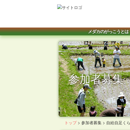
メダカのがっこうとは
参加者募集
トップ
>
参加者募集
>
自給自足くら