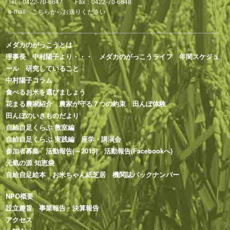
Tel：0422-70-6647 Fax：0422-70-6648
e-mail
こちらからお送りください
メダカのがっこうとは
理事長 中村陽子より・・・
メダカのがっこうライフ
年間スケジュ
ール
研究していること
中村陽子コラム
食べるお米を選びましょう
花まる農家紹介
農家が守る７つの約束
田んぼ体験
田んぼのいきものだより
自給自足くらぶ 教室編
自給自足くらぶ 実践編
座学・講演会
参加者募集
活動報告(～2015)
活動報告(Facebookへ)
元氣の源 知恵袋
自給自足絵本
お米ちゃん紙芝居
機関誌バックナンバー
NPO概要
設立趣旨
事業報告・決算報告
アクセス