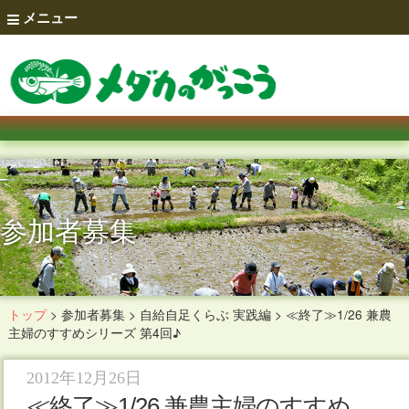
メニュー
参加者募集
トップ
>
参加者募集
>
自給自足くらぶ 実践編
>
≪終了≫1/26 兼農
主婦のすすめシリーズ 第4回♪
2012年12月26日
≪終了≫1/26 兼農主婦のすすめ