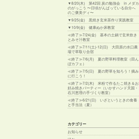
▼8/20(木) 第42回 炭の勉強会 in メダカ
のがっこう 〜日頃がんばっている自分へ
のご褒美ディ〜
▼9/25(金) 黒焼き玄米茶作り実践教室
▼10/9(金) 健康ぬか床教室
≪終了≫7/24(金) 基本の土鍋で玄米炊き
とみそ汁教室
≪終了≫7/11(土)-12(日) 大田原の水口農
場で草取り合宿
≪終了≫7/6(月) 夏の野草料理教室（田ん
ぼカフェ）
≪終了≫7/5(日) 夏の野草を知ろう！摘み
に行こう！
≪終了≫7/2(木) 米粉で作るたこ焼き＆お
好み焼きパーティー（いかすハンド天国・
石川恵理の手づくり教室）
≪終了≫6/21(日) いざというときの食養
と手当法（夏）
カテゴリー
お知らせ
ほか