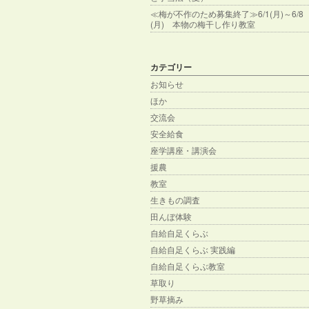
≪梅が不作のため募集終了≫6/1(月)～6/8
(月) 本物の梅干し作り教室
カテゴリー
お知らせ
ほか
交流会
安全給食
座学講座・講演会
援農
教室
生きもの調査
田んぼ体験
自給自足くらぶ
自給自足くらぶ 実践編
自給自足くらぶ教室
草取り
野草摘み