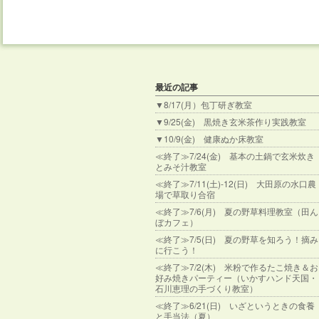
最近の記事
▼8/17(月）包丁研ぎ教室
▼9/25(金) 黒焼き玄米茶作り実践教室
▼10/9(金) 健康ぬか床教室
≪終了≫7/24(金) 基本の土鍋で玄米炊き
とみそ汁教室
≪終了≫7/11(土)-12(日) 大田原の水口農
場で草取り合宿
≪終了≫7/6(月) 夏の野草料理教室（田ん
ぼカフェ）
≪終了≫7/5(日) 夏の野草を知ろう！摘み
に行こう！
≪終了≫7/2(木) 米粉で作るたこ焼き＆お
好み焼きパーティー（いかすハンド天国・
石川恵理の手づくり教室）
≪終了≫6/21(日) いざというときの食養
と手当法（夏）