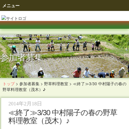
メニュー
参加者募集
トップ
>
参加者募集
>
野草料理教室
>
≪終了≫3/30 中村陽子の春の
野草料理教室（茂木）♪
2014年2月18日
≪終了≫3/30 中村陽子の春の野草
料理教室（茂木）♪