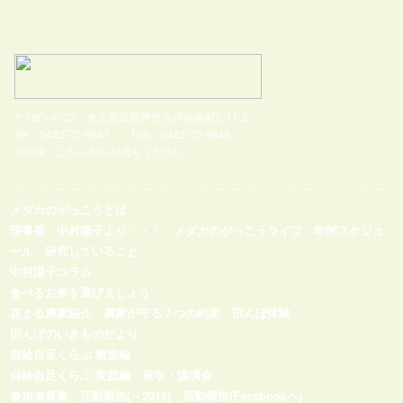
〒180−0003 東京都武蔵野市吉祥寺南町5-11-2
Tel：0422-70-6647 Fax：0422-70-6648
e-mail
こちらからお送りください
メダカのがっこうとは
理事長 中村陽子より・・・
メダカのがっこうライフ
年間スケジュ
ール
研究していること
中村陽子コラム
食べるお米を選びましょう
花まる農家紹介
農家が守る７つの約束
田んぼ体験
田んぼのいきものだより
自給自足くらぶ 教室編
自給自足くらぶ 実践編
座学・講演会
参加者募集
活動報告(～2015)
活動報告(Facebookへ)