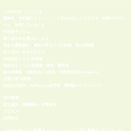
メダカのがっこうとは
理事長 中村陽子より・・・
メダカのがっこうライフ
年間スケジュ
ール
研究していること
中村陽子コラム
食べるお米を選びましょう
花まる農家紹介
農家が守る７つの約束
田んぼ体験
田んぼのいきものだより
自給自足くらぶ 教室編
自給自足くらぶ 実践編
座学・講演会
参加者募集
活動報告(～2015)
活動報告(Facebookへ)
元氣の源 知恵袋
自給自足絵本
お米ちゃん紙芝居
機関誌バックナンバー
NPO概要
設立趣旨
事業報告・決算報告
アクセス
お問合せ
メダカのがっこう推薦オンラインショップ
水口農場オンラインショッ