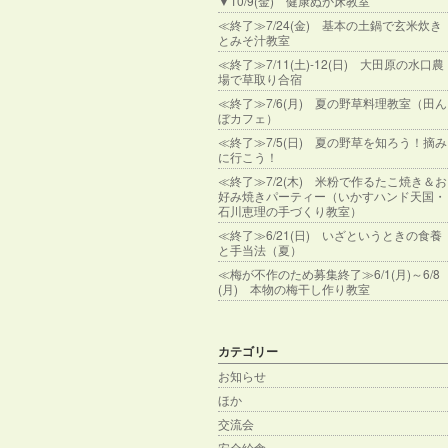
▼10/9(金) 健康ぬか床教室
≪終了≫7/24(金) 基本の土鍋で玄米炊き
とみそ汁教室
≪終了≫7/11(土)-12(日) 大田原の水口農
場で草取り合宿
≪終了≫7/6(月) 夏の野草料理教室（田ん
ぼカフェ）
≪終了≫7/5(日) 夏の野草を知ろう！摘み
に行こう！
≪終了≫7/2(木) 米粉で作るたこ焼き＆お
好み焼きパーティー（いかすハンド天国・
石川恵理の手づくり教室）
≪終了≫6/21(日) いざというときの食養
と手当法（夏）
≪梅が不作のため募集終了≫6/1(月)～6/8
(月) 本物の梅干し作り教室
カテゴリー
お知らせ
ほか
交流会
安全給食