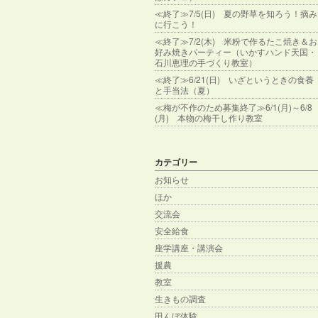
≪終了≫7/5(日) 夏の野草を知ろう！摘み
に行こう！
≪終了≫7/2(木) 米粉で作るたこ焼き＆お
好み焼きパーティー（いかすハンド天国・
石川恵理の手づくり教室）
≪終了≫6/21(日) いざというときの食養
と手当法（夏）
≪梅が不作のため募集終了≫6/1(月)～6/8
(月) 本物の梅干し作り教室
カテゴリー
お知らせ
ほか
交流会
安全給食
座学講座・講演会
援農
教室
生きもの調査
田んぼ体験