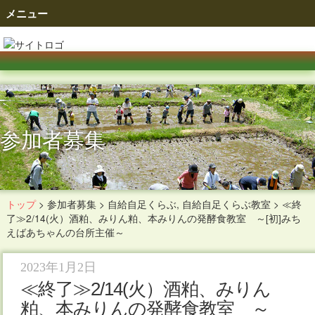
メニュー
参加者募集
トップ
>
参加者募集
>
自給自足くらぶ
,
自給自足くらぶ教室
>
≪終
了≫2/14(火）酒粕、みりん粕、本みりんの発酵食教室 ～[初]みち
えばあちゃんの台所主催～
2023年1月2日
≪終了≫2/14(火）酒粕、みりん
粕、本みりんの発酵食教室 ～