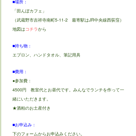
■場所：
「田んぼカフェ」
（武蔵野市吉祥寺南町5-11-2 最寄駅はJR中央線西荻窪）
地図は
コチラ
から
■持ち物：
エプロン、ハンドタオル、筆記用具
■費用：
●参加費：
4500円 教室代とお昼代です。みんなでランチを作って一
緒にいただきます。
★酒粕のお土産付き
■お申込み：
下のフォームからお申込みください。