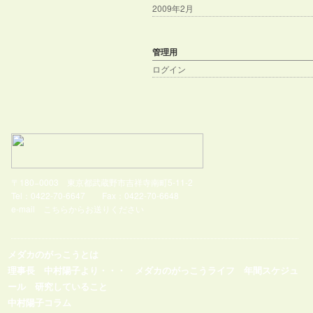
2009年2月
管理用
ログイン
〒180−0003 東京都武蔵野市吉祥寺南町5-11-2
Tel：0422-70-6647 Fax：0422-70-6648
e-mail
こちらからお送りください
メダカのがっこうとは
理事長 中村陽子より・・・
メダカのがっこうライフ
年間スケジュ
ール
研究していること
中村陽子コラム