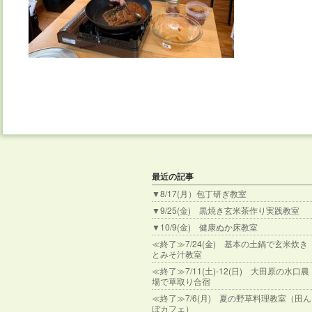
最近の記事
▼8/17(月）包丁研ぎ教室
▼9/25(金) 黒焼き玄米茶作り実践教室
▼10/9(金) 健康ぬか床教室
≪終了≫7/24(金) 基本の土鍋で玄米炊き
とみそ汁教室
≪終了≫7/11(土)-12(日) 大田原の水口農
場で草取り合宿
≪終了≫7/6(月) 夏の野草料理教室（田ん
ぼカフェ）