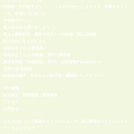
理事長 中村陽子より・・・
メダカのがっこうライフ
年間スケジュ
ール
研究していること
中村陽子コラム
食べるお米を選びましょう
花まる農家紹介
農家が守る７つの約束
田んぼ体験
田んぼのいきものだより
自給自足くらぶ 教室編
自給自足くらぶ 実践編
座学・講演会
参加者募集
活動報告(～2015)
活動報告(Facebookへ)
元氣の源 知恵袋
自給自足絵本
お米ちゃん紙芝居
機関誌バックナンバー
NPO概要
設立趣旨
事業報告・決算報告
アクセス
お問合せ
メダカのがっこう推薦オンラインショップ
水口農場オンラインショッ
プ
サイトマップ