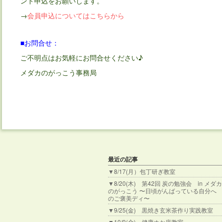
ント申込をお願いします。
→
会員申込についてはこちらから
■お問合せ：
ご不明点はお気軽にお問合せください♪
メダカのがっこう事務局
最近の記事
▼8/17(月）包丁研ぎ教室
▼8/20(木) 第42回 炭の勉強会 in メダカ
のがっこう 〜日頃がんばっている自分へ
のご褒美ディ〜
▼9/25(金) 黒焼き玄米茶作り実践教室
▼10/9(金) 健康ぬか床教室