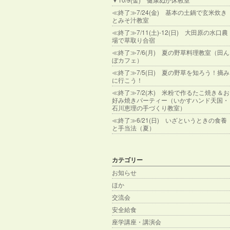
≪終了≫7/24(金) 基本の土鍋で玄米炊き
とみそ汁教室
≪終了≫7/11(土)-12(日) 大田原の水口農
場で草取り合宿
≪終了≫7/6(月) 夏の野草料理教室（田ん
ぼカフェ）
≪終了≫7/5(日) 夏の野草を知ろう！摘み
に行こう！
≪終了≫7/2(木) 米粉で作るたこ焼き＆お
好み焼きパーティー（いかすハンド天国・
石川恵理の手づくり教室）
≪終了≫6/21(日) いざというときの食養
と手当法（夏）
カテゴリー
お知らせ
ほか
交流会
安全給食
座学講座・講演会