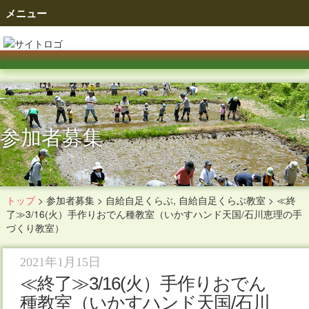
メニュー
参加者募集
トップ
>
参加者募集
>
自給自足くらぶ
,
自給自足くらぶ教室
>
≪終
了≫3/16(火）手作りおでん種教室（いかすハンド天国/石川恵理の手
づくり教室）
2021年1月15日
≪終了≫3/16(火）手作りおでん
種教室（いかすハンド天国/石川