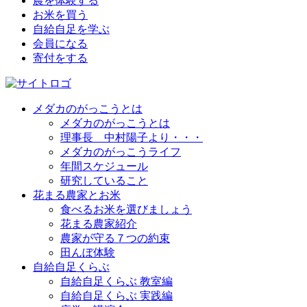
農を体験する
お米を買う
自給自足を学ぶ
会員になる
寄付をする
メダカのがっこうとは
メダカのがっこうとは
理事長 中村陽子より・・・
メダカのがっこうライフ
年間スケジュール
研究していること
花まる農家とお米
食べるお米を選びましょう
花まる農家紹介
農家が守る７つの約束
田んぼ体験
自給自足くらぶ
自給自足くらぶ 教室編
自給自足くらぶ 実践編