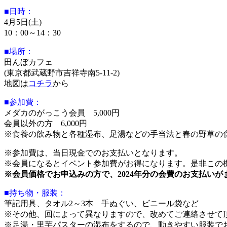
■日時：
4月5日(土)
10：00～14：30
■場所：
田んぼカフェ
(東京都武蔵野市吉祥寺南5-11-2)
地図は
コチラ
から
■参加費：
メダカのがっこう会員 5,000円
会員以外の方 6,000円
※食養の飲み物と各種湿布、足湯などの手当法と春の野草の
※参加費は、当日現金でのお支払いとなります。
※会員になるとイベント参加費がお得になります。是非この機会
※会員価格でお申込みの方で、2024年分の会費のお支払い
■持ち物・服装：
筆記用具、タオル2～3本 手ぬぐい、ビニール袋など
※その他、回によって異なりますので、改めてご連絡させて
※足湯・里芋パスターの湿布をするので、動きやすい服装で