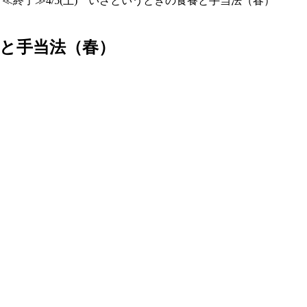
>
≪終了≫4/5(土) いざというときの食養と手当法（春）
養と手当法（春）