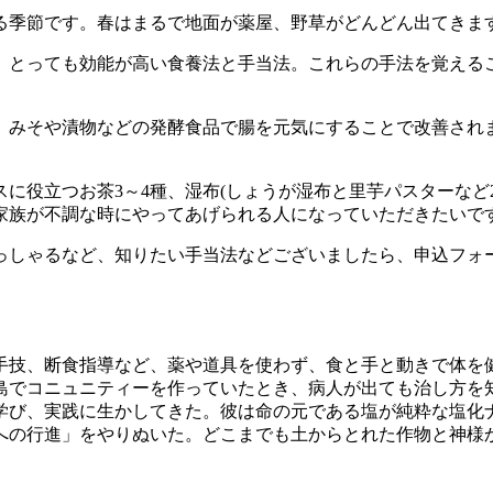
る季節です。春はまるで地面が薬屋、野草がどんどん出てきま
、とっても効能が高い食養法と手当法。これらの手法を覚える
、みそや漬物などの発酵食品で腸を元気にすることで改善され
に役立つお茶3～4種、湿布(しょうが湿布と里芋パスターな
家族が不調な時にやってあげられる人になっていただきたいで
っしゃるなど、知りたい手当法などございましたら、申込フォ
手技、断食指導など、薬や道具を使わず、食と手と動きで体を
島でコニュニティーを作っていたとき、病人が出ても治し方を
学び、実践に生かしてきた。彼は命の元である塩が純粋な塩化
存への行進」をやりぬいた。どこまでも土からとれた作物と神様