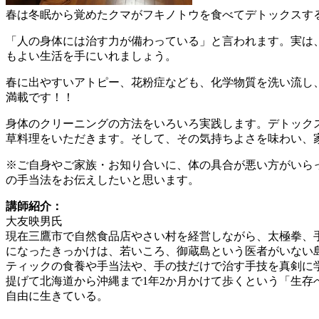
春は冬眠から覚めたクマがフキノトウを食べてデトックスす
「人の身体には治す力が備わっている」と言われます。実は
もよい生活を手にいれましょう。
春に出やすいアトピー、花粉症なども、化学物質を洗い流し
満載です！！
身体のクリーニングの方法をいろいろ実践します。デトックス
草料理をいただきます。そして、その気持ちよさを味わい、
※ご自身やご家族・お知り合いに、体の具合が悪い方がいら
の手当法をお伝えしたいと思います。
講師紹介：
大友映男氏
現在三鷹市で自然食品店やさい村を経営しながら、太極拳、
になったきっかけは、若いころ、御蔵島という医者がいない
ティックの食養や手当法や、手の技だけで治す手技を真剣に
提げて北海道から沖縄まで1年2か月かけて歩くという「生
自由に生きている。