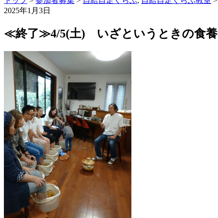
トップ
>
参加者募集
>
自給自足くらぶ
,
自給自足くらぶ教室
2025年1月3日
≪終了≫4/5(土) いざというときの食