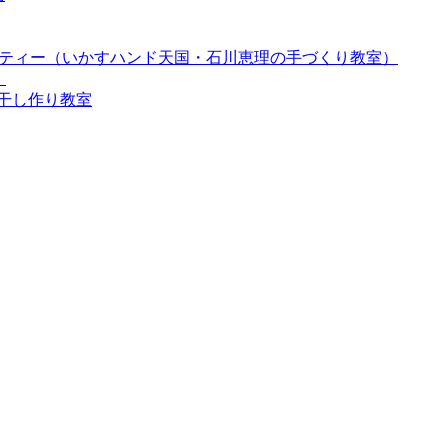
パーティー（いかすハンド天国・石川恵理の手づくり教室）
）
梅干し作り教室