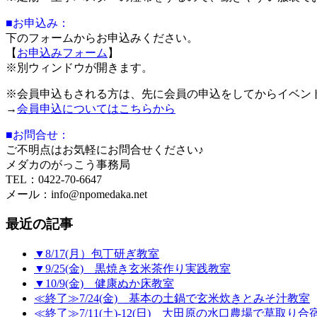
■お申込み：
下のフォームからお申込みください。
【
お申込みフォーム
】
※別ウィンドウが開きます。
※会員申込もされる方は、先に会員の申込をしてからイベン
→
会員申込についてはこちらから
■お問合せ：
ご不明点はお気軽にお問合せください♪
メダカのがっこう事務局
TEL：0422-70-6647
メール：info@npomedaka.net
最近の記事
▼8/17(月）包丁研ぎ教室
▼9/25(金) 黒焼き玄米茶作り実践教室
▼10/9(金) 健康ぬか床教室
≪終了≫7/24(金) 基本の土鍋で玄米炊きとみそ汁教室
≪終了≫7/11(土)-12(日) 大田原の水口農場で草取り合