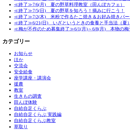
≪終了≫7/6(月) 夏の野草料理教室（田んぼカフェ）
≪終了≫7/5(日) 夏の野草を知ろう！摘みに行こう！
≪終了≫7/2(木) 米粉で作るたこ焼き＆お好み焼き
≪終了≫6/21(日) いざというときの食養と手当法（夏
≪梅が不作のため募集終了≫6/1(月)～6/8(月) 本物の
カテゴリー
お知らせ
ほか
交流会
安全給食
座学講座・講演会
援農
教室
生きもの調査
田んぼ体験
自給自足くらぶ
自給自足くらぶ 実践編
自給自足くらぶ教室
草取り