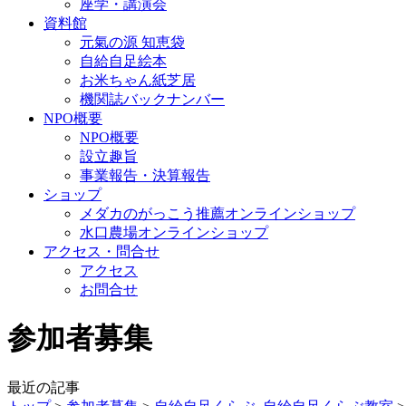
座学・講演会
資料館
元氣の源 知恵袋
自給自足絵本
お米ちゃん紙芝居
機関誌バックナンバー
NPO概要
NPO概要
設立趣旨
事業報告・決算報告
ショップ
メダカのがっこう推薦オンラインショップ
水口農場オンラインショップ
アクセス・問合せ
アクセス
お問合せ
参加者募集
最近の記事