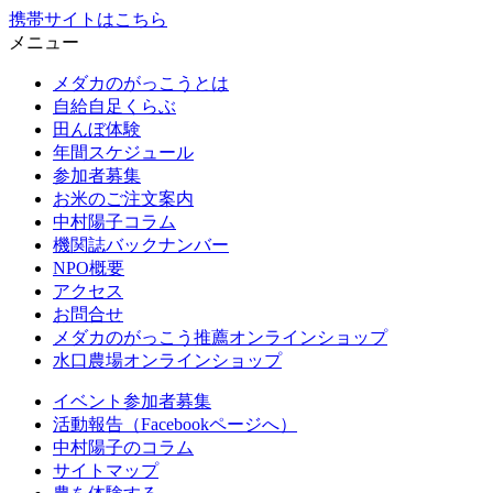
携帯サイトはこちら
メニュー
メダカのがっこうとは
自給自足くらぶ
田んぼ体験
年間スケジュール
参加者募集
お米のご注文案内
中村陽子コラム
機関誌バックナンバー
NPO概要
アクセス
お問合せ
メダカのがっこう推薦オンラインショップ
水口農場オンラインショップ
イベント参加者募集
活動報告（Facebookページへ）
中村陽子のコラム
サイトマップ