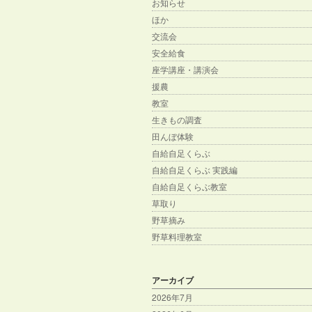
お知らせ
ほか
交流会
安全給食
座学講座・講演会
援農
教室
生きもの調査
田んぼ体験
自給自足くらぶ
自給自足くらぶ 実践編
自給自足くらぶ教室
草取り
野草摘み
野草料理教室
アーカイブ
2026年7月