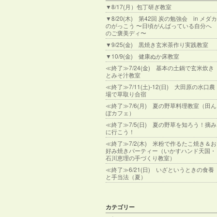
▼8/17(月）包丁研ぎ教室
▼8/20(木) 第42回 炭の勉強会 in メダカ
のがっこう 〜日頃がんばっている自分へ
のご褒美ディ〜
▼9/25(金) 黒焼き玄米茶作り実践教室
▼10/9(金) 健康ぬか床教室
≪終了≫7/24(金) 基本の土鍋で玄米炊き
とみそ汁教室
≪終了≫7/11(土)-12(日) 大田原の水口農
場で草取り合宿
≪終了≫7/6(月) 夏の野草料理教室（田ん
ぼカフェ）
≪終了≫7/5(日) 夏の野草を知ろう！摘み
に行こう！
≪終了≫7/2(木) 米粉で作るたこ焼き＆お
好み焼きパーティー（いかすハンド天国・
石川恵理の手づくり教室）
≪終了≫6/21(日) いざというときの食養
と手当法（夏）
カテゴリー