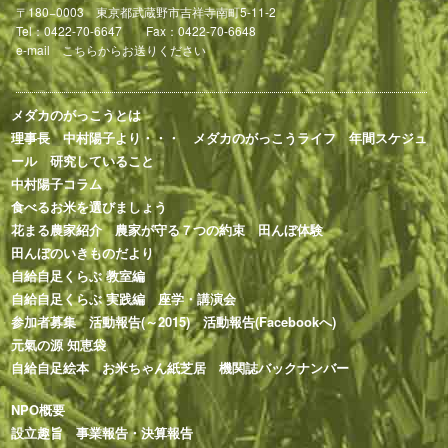
〒180−0003 東京都武蔵野市吉祥寺南町5-11-2
Tel：0422-70-6647 Fax：0422-70-6648
e-mail
こちらからお送りください
メダカのがっこうとは
理事長 中村陽子より・・・
メダカのがっこうライフ
年間スケジュ
ール
研究していること
中村陽子コラム
食べるお米を選びましょう
花まる農家紹介
農家が守る７つの約束
田んぼ体験
田んぼのいきものだより
自給自足くらぶ 教室編
自給自足くらぶ 実践編
座学・講演会
参加者募集
活動報告(～2015)
活動報告(Facebookへ)
元氣の源 知恵袋
自給自足絵本
お米ちゃん紙芝居
機関誌バックナンバー
NPO概要
設立趣旨
事業報告・決算報告